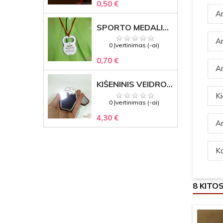
0,50 €
Ar
SPORTO MEDALIS "STIPRUOLIS" SU GRAVIRUOTU TEKSTU
Ar
0 Įvertinimas (-ai)
0,70 €
Ar
KIŠENINIS VEIDRODĖLIS
Ki
0 Įvertinimas (-ai)
4,30 €
Ar
Ką
8 KITO