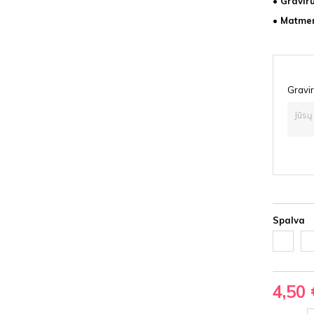
• Gravir
• Matmen
Gravir
Spalva
Balta
Ju
HDF
HD
4,50 