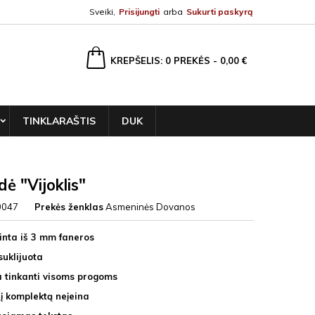
Sveiki,
Prisijungti
arba
Sukurti paskyrą
ška
KREPŠELIS
0
PREKĖS -
0,00 €
TINKLARAŠTIS
DUK
dė "Vijoklis"
0047
Prekės ženklas
Asmeninės Dovanos
nta iš 3 mm faneros
suklijuota
 tinkanti visoms progoms
 į komplektą neįeina