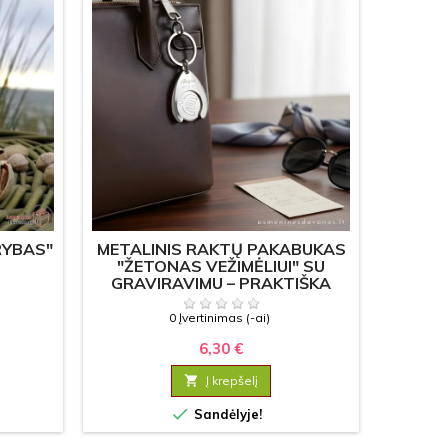
RYBAS"
METALINIS RAKTŲ PAKABUKAS
BU
"ŽETONAS VEŽIMĖLIUI" SU
GRAVIRAVIMU – PRAKTIŠKA
DOVANA
0 Įvertinimas (-ai)
6,30 €

Į krepšelį


Sandėlyje!
P