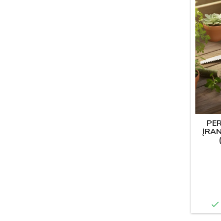
PE
ĮRAN
