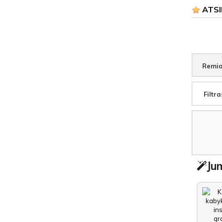
ATSI
Remia
Filtra
Jum