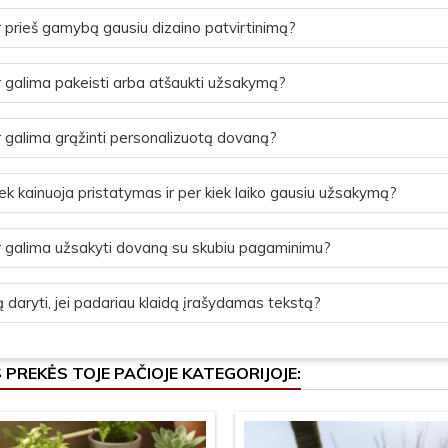
 prieš gamybą gausiu dizaino patvirtinimą?
 galima pakeisti arba atšaukti užsakymą?
 galima grąžinti personalizuotą dovaną?
ek kainuoja pristatymas ir per kiek laiko gausiu užsakymą?
 galima užsakyti dovaną su skubiu pagaminimu?
 daryti, jei padariau klaidą įrašydamas tekstą?
S PREKĖS TOJE PAČIOJE KATEGORIJOJE: