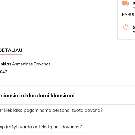
P
PARUOŠ
P
DETALIAU
enklas
Asmeninės Dovanos
047
niausiai užduodami klausimai
r kiek laiko pagaminama personalizuota dovana?
ip įrašyti vardą ar tekstą ant dovanos?