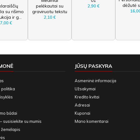
Mediniai
01
dėžutė s
laraiščių
pelėkautai su
2,90 €
16,0
la su rišimo
graviruotu tekstu
ukcija ir g...
2,10 €
7,00 €
ĮMONĖ
JŪSŲ PASKYRA
as
Asmeninė informacija
politika
Užsakymai
isyklės
Kredito kvitai
Adresai
ymo būdai
Kuponai
– susisiekite su mumis
Mano komentarai
 žemėlapis
vės