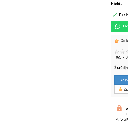
Kiekis

Prekė
Kl
Galu
0
/
5
-
0
Žiūrėti 
Rašyt
Žiū
ATSIS