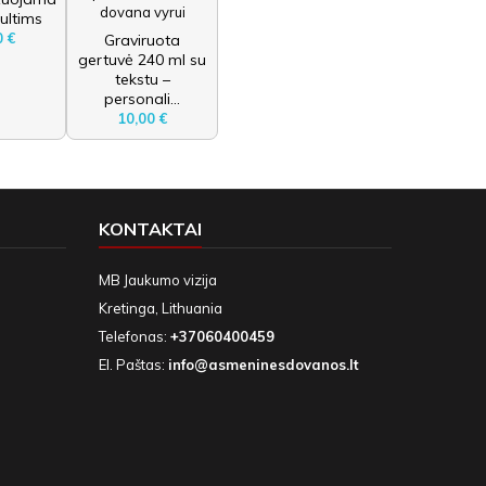
ultims
0 €
Graviruota
gertuvė 240 ml su
tekstu –
personali...
10,00 €
KONTAKTAI
MB Jaukumo vizija
Kretinga, Lithuania
Telefonas:
+37060400459
El. Paštas:
info@asmeninesdovanos.lt