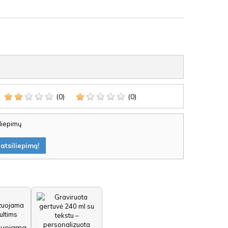
(0)
(0)
iliepimų
atsiliepimą!
zuojama