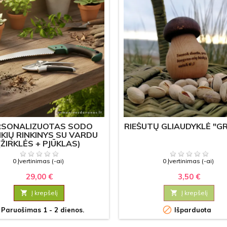
RSONALIZUOTAS SODO
RIEŠUTŲ GLIAUDYKLĖ "G
KIŲ RINKINYS SU VARDU
(ŽIRKLĖS + PJŪKLAS)
0 Įvertinimas (-ai)
0 Įvertinimas (-ai)
29,00 €
3,50 €

Į krepšelį

Į krepšelį

Paruošimas 1 - 2 dienos.
Išparduota