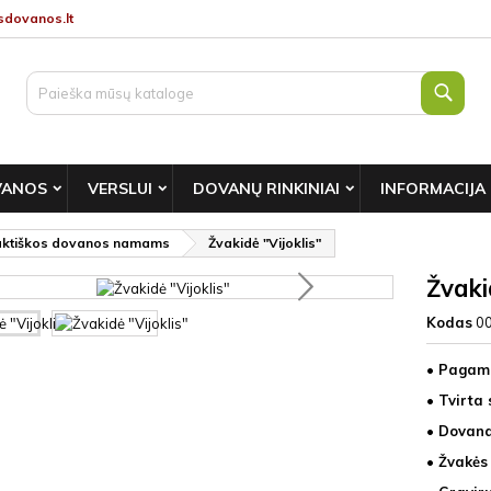
dovanos.lt
Paie
VANOS
VERSLUI
DOVANŲ RINKINIAI
INFORMACIJA
aktiškos dovanos namams
Žvakidė "Vijoklis"
Žvaki
Kodas
0
• Pagami
• Tvirta 
• Dovana
• Žvakės