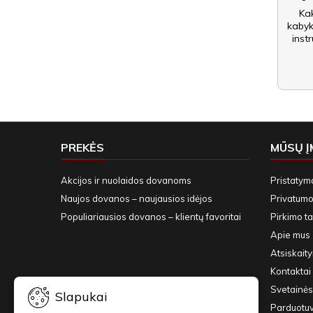
Kak
kabyk
instr
PREKĖS
MŪSŲ 
Akcijos ir nuolaidos dovanoms
Pristatym
Naujos dovanos – naujausios idėjos
Privatumo 
Populiariausios dovanos – klientų favoritai
Pirkimo ta
Apie mus
Atsiskait
Kontaktai 
Svetainės
Slapukai
Parduotu