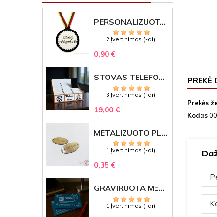
PERSONALIZUOTAS MEDALIS "1" SU GRAVIRUOTU TEKSTU
2 Įvertinimas (-ai)
0,90 €
STOVAS TELEFONAMS KLASEI (27 VIETOS) – GRAVIRUOJAMAS ORGANIZATORIUS
PREKĖ 
3 Įvertinimas (-ai)
Prekės ž
19,00 €
Kodas
00
METALIZUOTO PLASTIKO ETIKETĖS SU GRAVIRUOTU TEKSTU -LOGOTIPU
1 Įvertinimas (-ai)
Daž
0,35 €
Pe
GRAVIRUOTA METALINĖ VIZITINĖ KORTELĖ SU LOGOTIPU – REPREZENTACINĖ VERSLO DOVANA
Ka
1 Įvertinimas (-ai)