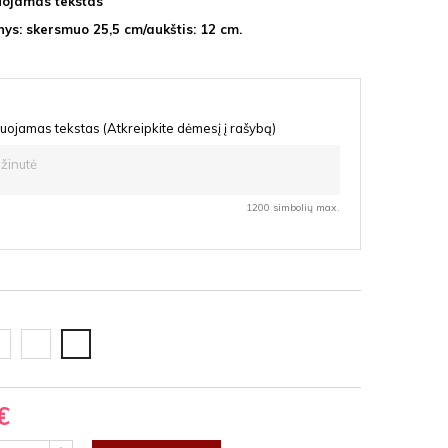
uojamas tekstas
ys: skersmuo 25,5 cm
/aukštis: 12 cm.
uojamas tekstas (Atkreipkite dėmesį į rašybą)
1200 simbolių max.
oda
Ąžuolas
Vyšnia
F
latte
HDF
HDF
€