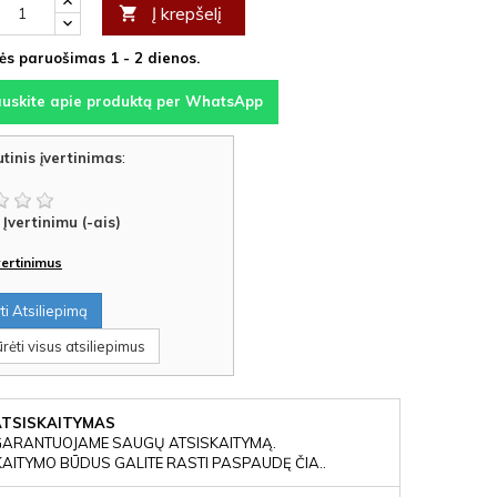
Į krepšelį

s paruošimas 1 - 2 dienos.
auskite apie produktą per WhatsApp
tinis įvertinimas
:
Įvertinimu (-ais)
įvertinimus
i Atsiliepimą
rėti visus atsiliepimus
ATSISKAITYMAS
GARANTUOJAME SAUGŲ ATSISKAITYMĄ.
KAITYMO BŪDUS GALITE RASTI PASPAUDĘ ČIA..