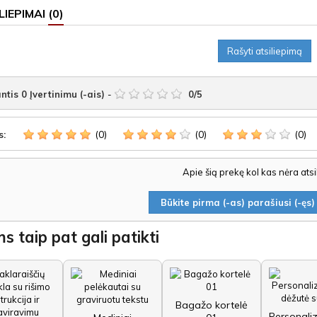
LIEPIMAI
(0)
Rašyti atsiliepimą
ntis
0
Įvertinimu (-ais)
-
0
/
5
(0)
(0)
(0)
s:
Apie šią prekę kol kas nėra ats
Būkite pirma (-as) parašiusi (-ęs) 
s taip pat gali patikti
Bagažo kortelė
Personali