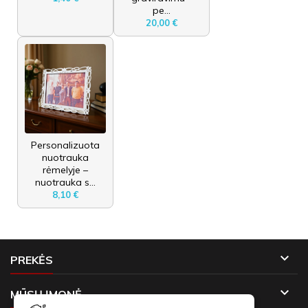
pe...
20,00 €
Personalizuota
nuotrauka
rėmelyje –
nuotrauka s...
8,10 €

PREKĖS

MŪSŲ ĮMONĖ