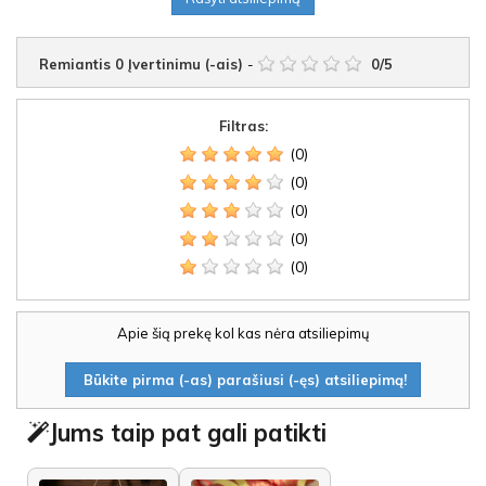
Remiantis
0
Įvertinimu (-ais)
-
0
/
5
Filtras:
(0)
(0)
(0)
(0)
(0)
Apie šią prekę kol kas nėra atsiliepimų
Būkite pirma (-as) parašiusi (-ęs) atsiliepimą!
Jums taip pat gali patikti