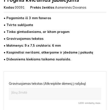
Kodas
00091
Prekės ženklas
Asmeninės Dovanos
• Pagaminta iš 3 mm faneros
• Tvirta suklijuota
• Tinka gimtadieniams, ar kitom progom
• Graviruojamas tekstas
• Matmenys: 9
x 7,5 cm/storis: 6 mm
• Kaspinėliai nerišami, atkerpame ir įdedame į pakuotę
• Didesniems kiekiams taikoma nuolaida.
Graviruojamas tekstas (Atkreipkite dėmesį į rašybą)
1200 simbolių max.