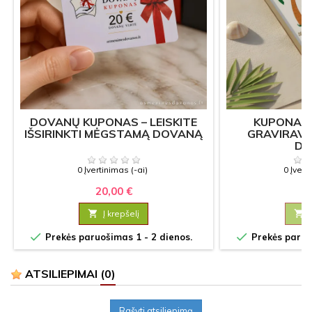
DOVANŲ KUPONAS – LEISKITE
KUPONAS 
IŠSIRINKTI MĖGSTAMĄ DOVANĄ
GRAVIRAVIM
DO
0 Įvertinimas (-ai)
0 Įvert
20,00 €
7

Į krepšelį



Prekės paruošimas 1 - 2 dienos.
Prekės paruoš
ATSILIEPIMAI
(0)
Rašyti atsiliepimą