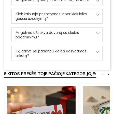
Kiek kainuoja pristatymas ir per kiek laiko
gausiu užsakymą?
Ar galima užsakyti dovaną su skubiu
pagaminimu?
Ką daryti, jei padariau klaidą įrašydamas
tekstą?
8 KITOS PREKĖS TOJE PAČIOJE KATEGORIJOJE:
<
>