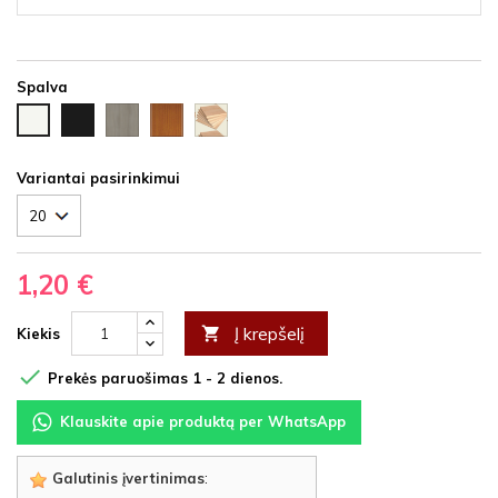
Spalva
Juoda
Ąžuolas
Vyšnia
Nedažyta
Balta
HDF
latte
HDF
fanera
HDF
HDF
Variantai pasirinkimui
1,20 €
Į krepšelį

Kiekis

Prekės paruošimas 1 - 2 dienos.
Klauskite apie produktą per WhatsApp
Galutinis įvertinimas
: