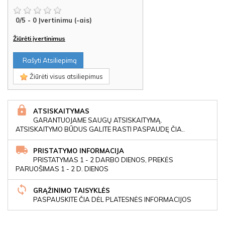
0
/
5
-
0
Įvertinimu (-ais)
Žiūrėti įvertinimus
Rašyti Atsiliepimą
Žiūrėti visus atsiliepimus
ATSISKAITYMAS
GARANTUOJAME SAUGŲ ATSISKAITYMĄ.
ATSISKAITYMO BŪDUS GALITE RASTI PASPAUDĘ ČIA..
PRISTATYMO INFORMACIJA
PRISTATYMAS 1 - 2 DARBO DIENOS, PREKĖS
PARUOŠIMAS 1 - 2 D. DIENOS
GRĄŽINIMO TAISYKLĖS
PASPAUSKITE ČIA DĖL PLATESNĖS INFORMACIJOS