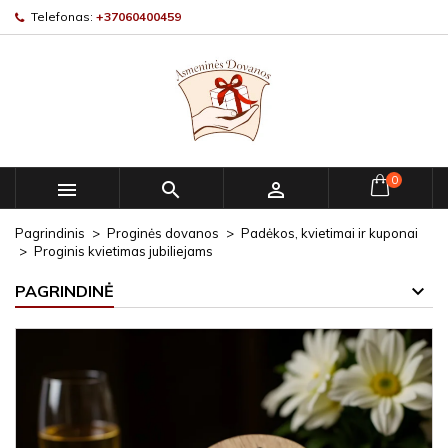
Telefonas:
+37060400459
0



Pagrindinis
Proginės dovanos
Padėkos, kvietimai ir kuponai
Proginis kvietimas jubiliejams
PAGRINDINĖ