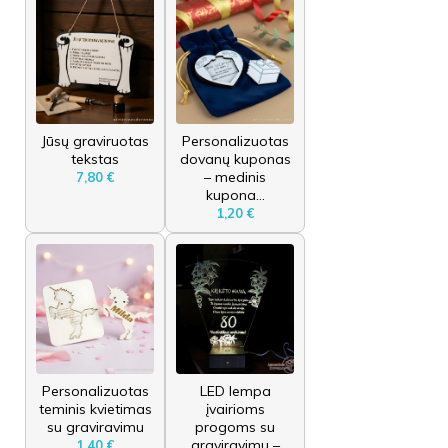
Jūsų graviruotas
Personalizuotas
tekstas
dovanų kuponas
– medinis
7,80 €
kupona...
1,20 €
Personalizuotas
LED lempa
teminis kvietimas
įvairioms
su graviravimu
progoms su
graviravimu –
1,40 €