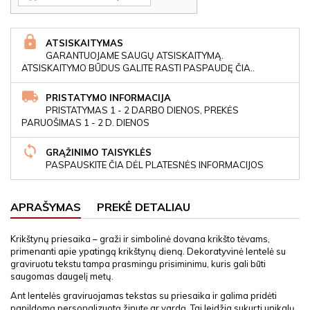
ATSISKAITYMAS
GARANTUOJAME SAUGŲ ATSISKAITYMĄ.
ATSISKAITYMO BŪDUS GALITE RASTI PASPAUDĘ ČIA..
PRISTATYMO INFORMACIJA
PRISTATYMAS 1 - 2 DARBO DIENOS, PREKĖS
PARUOŠIMAS 1 - 2 D. DIENOS
GRĄŽINIMO TAISYKLĖS
PASPAUSKITE ČIA DĖL PLATESNĖS INFORMACIJOS
APRAŠYMAS
PREKĖ DETALIAU
Krikštynų priesaika – graži ir simbolinė dovana krikšto tėvams,
primenanti apie ypatingą krikštynų dieną. Dekoratyvinė lentelė su
graviruotu tekstu tampa prasmingu prisiminimu, kuris gali būti
saugomas daugelį metų.
Ant lentelės graviruojamas tekstas su priesaika ir galima pridėti
papildomą personalizuotą žinutę ar vardą. Tai leidžia sukurti unikalų