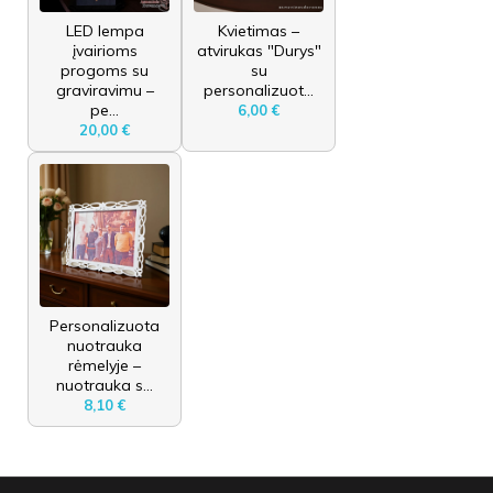
LED lempa
Kvietimas –
įvairioms
atvirukas "Durys"
progoms su
su
graviravimu –
personalizuot...
pe...
6,00 €
20,00 €
Personalizuota
nuotrauka
rėmelyje –
nuotrauka s...
8,10 €