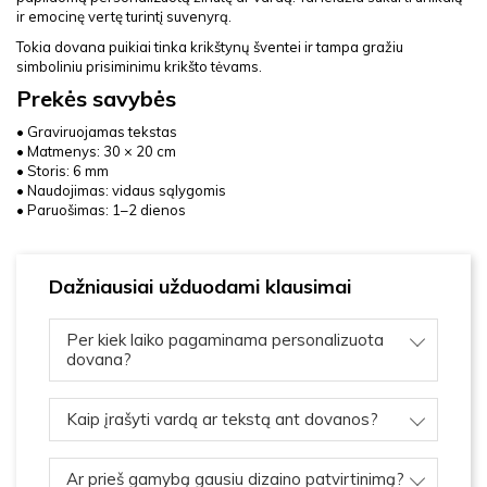
ir emocinę vertę turintį suvenyrą.
Tokia dovana puikiai tinka krikštynų šventei ir tampa gražiu
simboliniu prisiminimu krikšto tėvams.
Prekės savybės
• Graviruojamas tekstas
• Matmenys: 30 × 20 cm
• Storis: 6 mm
• Naudojimas: vidaus sąlygomis
• Paruošimas: 1–2 dienos
Dažniausiai užduodami klausimai
Per kiek laiko pagaminama personalizuota
dovana?
Kaip įrašyti vardą ar tekstą ant dovanos?
Ar prieš gamybą gausiu dizaino patvirtinimą?