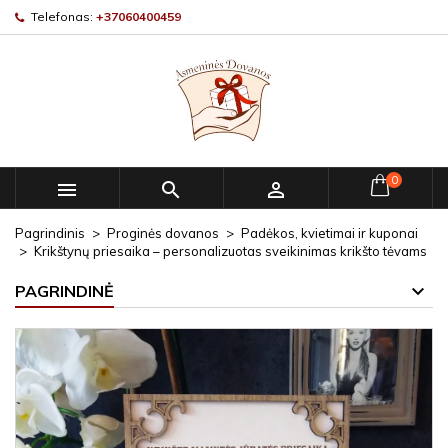
Telefonas:
+37060400459
0



Pagrindinis
Proginės dovanos
Padėkos, kvietimai ir kuponai
Krikštynų priesaika – personalizuotas sveikinimas krikšto tėvams
PAGRINDINĖ