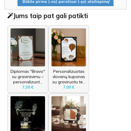
Būkite pirma (-as) parašiusi (-ęs) atsiliepimą!
Jums taip pat gali patikti
Diplomas "Bravo"
Personalizuotas
su graviravimu –
dovanų kuponas
personalizuot...
su graviruotu te...
7,30 €
7,00 €