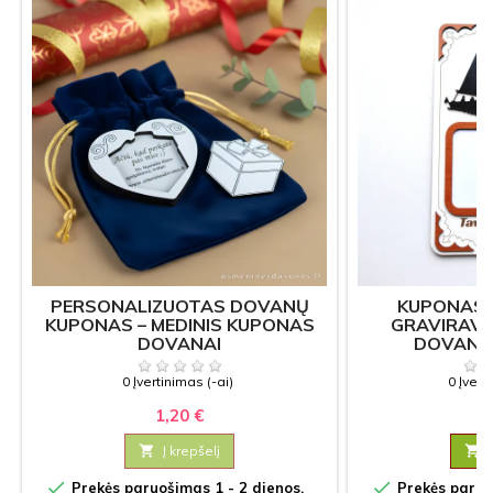
PERSONALIZUOTAS DOVANŲ
KUPONAS "
KUPONAS – MEDINIS KUPONAS
GRAVIRAVIM
DOVANAI
DOVANA
0 Įvertinimas (-ai)
0 Įvert
1,20 €
9

Į krepšelį



Prekės paruošimas 1 - 2 dienos.
Prekės paruoš