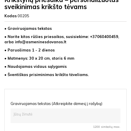
sveikinimas krikšto tėvams
Kodas
00205
• Graviruojamas tekstas
• Norite kitos rūšies priesaikos, susisiekime: +37060400459,
arba info@asmeninesdovanos.lt
• Paruošimas 1 - 2 dienos
• Matmenys: 30 x 20 cm, storis 6 mm
• Naudojamas vidaus sąlygomis
• Šventiškas prisiminimas krikšto tėveliams.
Graviruojamas tekstas (Atkreipkite dėmesį į rašybą)
1200 simbolių max.