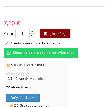
7,50 €
Į krepšelį

Kiekis

Prekės paruošimas 1 - 2 dienos.
Klauskite apie produktą per WhatsApp
Galutinis įvertinimas
:
0
/
5
-
0
Įvertinimu (-ais)
Žiūrėti įvertinimus
Rašyti Atsiliepimą
Žiūrėti visus atsiliepimus