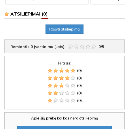
ATSILIEPIMAI
(0)
Rašyti atsiliepimą
Remiantis
0
Įvertinimu (-ais)
-
0
/
5
Filtras:
(0)
(0)
(0)
(0)
(0)
Apie šią prekę kol kas nėra atsiliepimų