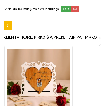
Ar šis atsiliepimas jums buvo naudings?
Taip
Ne
1
KLIENTAI, KURIE PIRKO ŠIĄ PREKĘ TAIP PAT PIRKO:
>
<