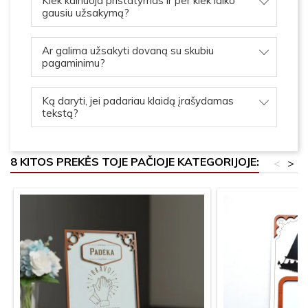
Kiek kainuoja pristatymas ir per kiek laiko
gausiu užsakymą?
Ar galima užsakyti dovaną su skubiu
pagaminimu?
Ką daryti, jei padariau klaidą įrašydamas
tekstą?
8 KITOS PREKĖS TOJE PAČIOJE KATEGORIJOJE:
<
>