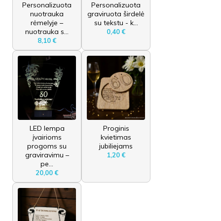
Personalizuota
Personalizuota
nuotrauka
graviruota širdelė
rėmelyje –
su tekstu - k...
nuotrauka s...
0,40 €
8,10 €
LED lempa
Proginis
įvairioms
kvietimas
progoms su
jubiliejams
graviravimu –
1,20 €
pe...
20,00 €