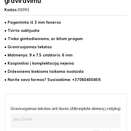
graviravimu
Kodas
00092
• Pagaminta iš 3 mm faneros
• Tvirta suklijuota
• Tinka gimtadieniams, ar kitom progom
• Graviruojamas tekstas
• Matmenys: 9
x 7,5 cm/storis: 6 mm
• Kaspinėliai į komplektaciją neįeina
• Didesniems kiekiams taikoma nuolaida
• Norite savo formos? Susisiekime: +37060400459.
Graviruojamas tekstas ant išorės (Atkreipkite dėmesį į rašybą)