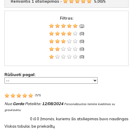
Remiantis
1
atsiliepimas
-
5,00
/
5
Filtras:
(1)
(0)
(0)
(0)
(0)
Rūšiuoti pagal:
(
5
/
5
)
Nuo
Gerda
Pateikta:
12/08/2024
Personalizuotas teminis kvietimas su
graviravimu
0
iš
0
žmonės, kuriems šis atsiliepimas buvo naudingas
Viskas tobulai, be priekaištų