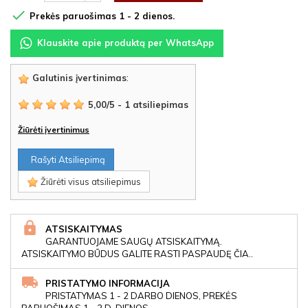

Prekės paruošimas 1 - 2 dienos.
Klauskite apie produktą per WhatsApp
Galutinis įvertinimas
:
5,00
/
5
-
1
atsiliepimas
Žiūrėti įvertinimus
Rašyti Atsiliepimą
Žiūrėti visus atsiliepimus
ATSISKAITYMAS
GARANTUOJAME SAUGŲ ATSISKAITYMĄ.
ATSISKAITYMO BŪDUS GALITE RASTI PASPAUDĘ ČIA..
PRISTATYMO INFORMACIJA
PRISTATYMAS 1 - 2 DARBO DIENOS, PREKĖS
PARUOŠIMAS 1 - 2 D. DIENOS