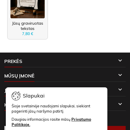
Jūsų graviruotas
tekstas
7,80 €

PREKĖS

MŪSŲ ĮMONĖ

JŪSŲ PASKYRA
Slapukai

KONTAKTAI
Šioje svetainėje naudojami slapukai, siekiant
pagerinti jūsų naršymo patirtį.
NAUJIENLAIŠKIAI
Daugiau informacijos rasite mūsų
Privatumo
Politikoje.