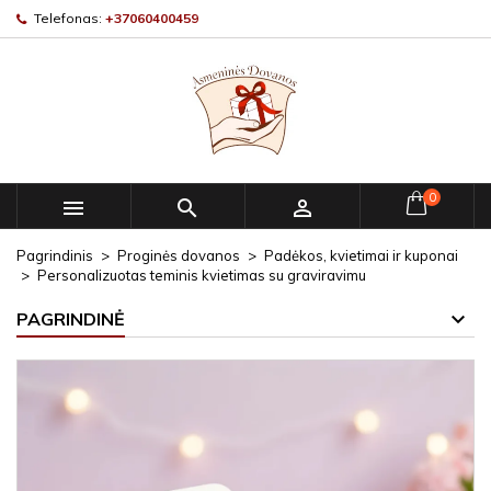
Telefonas:
+37060400459
0



Pagrindinis
Proginės dovanos
Padėkos, kvietimai ir kuponai
Personalizuotas teminis kvietimas su graviravimu
PAGRINDINĖ