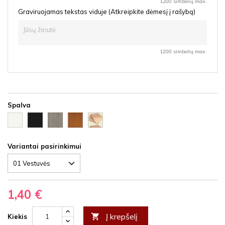
1200 simbolių max.
Graviruojamas tekstas viduje (Atkreipkite dėmesį į rašybą)
1200 simbolių max.
Spalva
Balta
Ąžuolas
Vyšnia
Nedažyta
Juoda
HDF
latte
HDF
fanera
HDF
HDF
Variantai pasirinkimui
1,40 €
Į krepšelį

Kiekis