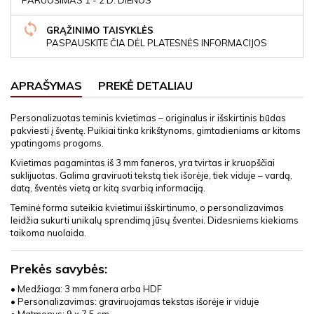
GRĄŽINIMO TAISYKLĖS
PASPAUSKITE ČIA DĖL PLATESNĖS INFORMACIJOS
APRAŠYMAS
PREKĖ DETALIAU
Personalizuotas teminis kvietimas – originalus ir išskirtinis būdas
pakviesti į šventę. Puikiai tinka krikštynoms, gimtadieniams ar kitoms
ypatingoms progoms.
Kvietimas pagamintas iš 3 mm faneros, yra tvirtas ir kruopščiai
suklijuotas. Galima graviruoti tekstą tiek išorėje, tiek viduje – vardą,
datą, šventės vietą ar kitą svarbią informaciją.
Teminė forma suteikia kvietimui išskirtinumo, o personalizavimas
leidžia sukurti unikalų sprendimą jūsų šventei. Didesniems kiekiams
taikoma nuolaida.
Prekės savybės:
• Medžiaga: 3 mm fanera arba HDF
• Personalizavimas: graviruojamas tekstas išorėje ir viduje
• Matmenys: 9 x 7,5 cm