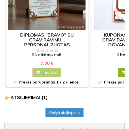
DIPLOMAS "BRAVO" SU
KUPONAS "
GRAVIRAVIMU –
GRAVIRAVIM
PERSONALIZUOTAS
DOVANA
APDOVANOJIMAS
0 Įvertinimas (-ai)
0 Įvert
7,30 €
9

Į krepšelį



Prekės paruošimas 1 - 2 dienos.
Prekės paruoš
ATSILIEPIMAI
(1)
Rašyti atsiliepimą