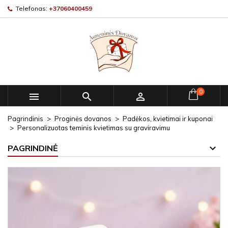
Telefonas:
+37060400459
0



Pagrindinis
Proginės dovanos
Padėkos, kvietimai ir kuponai
Personalizuotas teminis kvietimas su graviravimu
PAGRINDINĖ