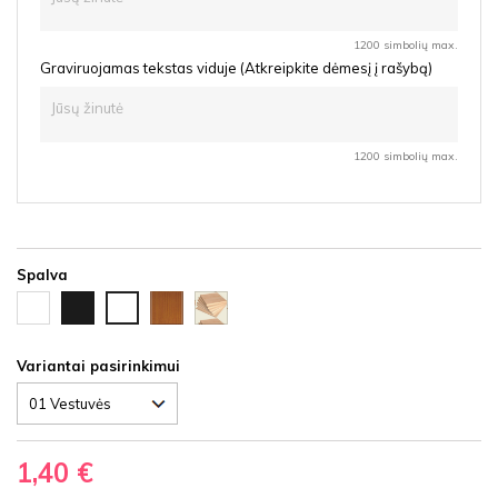
1200 simbolių max.
Graviruojamas tekstas viduje (Atkreipkite dėmesį į rašybą)
1200 simbolių max.
Spalva
Balta
Juoda
Vyšnia
Nedažyta
Ąžuolas
HDF
HDF
HDF
fanera
latte
HDF
Variantai pasirinkimui
1,40 €