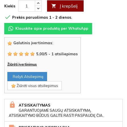
Į krepšelį

Kiekis

Prekės paruošimas 1 - 2 dienos.
Klauskite apie produktą per WhatsApp
Galutinis įvertinimas
:
5,00
/
5
-
1
atsiliepimas
Žiūrėti įvertinimus
Rašyti Atsiliepimą
Žiūrėti visus atsiliepimus
ATSISKAITYMAS
GARANTUOJAME SAUGŲ ATSISKAITYMĄ.
ATSISKAITYMO BŪDUS GALITE RASTI PASPAUDĘ ČIA..