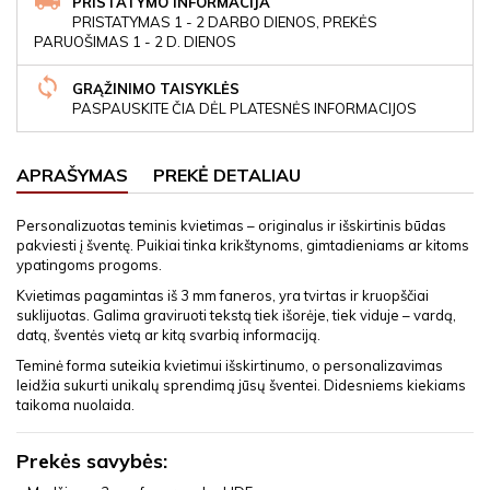
PRISTATYMO INFORMACIJA
PRISTATYMAS 1 - 2 DARBO DIENOS, PREKĖS
PARUOŠIMAS 1 - 2 D. DIENOS
GRĄŽINIMO TAISYKLĖS
PASPAUSKITE ČIA DĖL PLATESNĖS INFORMACIJOS
APRAŠYMAS
PREKĖ DETALIAU
Personalizuotas teminis kvietimas – originalus ir išskirtinis būdas
pakviesti į šventę. Puikiai tinka krikštynoms, gimtadieniams ar kitoms
ypatingoms progoms.
Kvietimas pagamintas iš 3 mm faneros, yra tvirtas ir kruopščiai
suklijuotas. Galima graviruoti tekstą tiek išorėje, tiek viduje – vardą,
datą, šventės vietą ar kitą svarbią informaciją.
Teminė forma suteikia kvietimui išskirtinumo, o personalizavimas
leidžia sukurti unikalų sprendimą jūsų šventei. Didesniems kiekiams
taikoma nuolaida.
Prekės savybės: