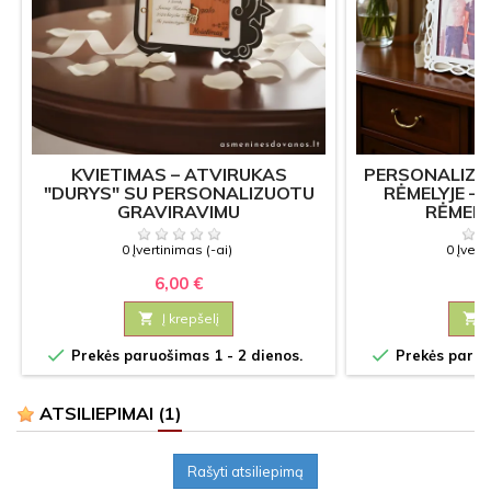
KVIETIMAS – ATVIRUKAS
PERSONALIZ
"DURYS" SU PERSONALIZUOTU
RĖMELYJE –
GRAVIRAVIMU
RĖMEL
0 Įvertinimas (-ai)
0 Įvert
6,00 €
8

Į krepšelį



Prekės paruošimas 1 - 2 dienos.
Prekės paruoš
ATSILIEPIMAI
(1)
Rašyti atsiliepimą