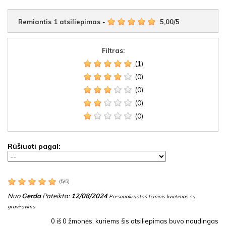
Remiantis
1
atsiliepimas
-
5,00
/
5
Filtras:
(1)
(0)
(0)
(0)
(0)
Rūšiuoti pagal:
(
5
/
5
)
Nuo
Gerda
Pateikta:
12/08/2024
Personalizuotas teminis kvietimas su
graviravimu
0
iš
0
žmonės, kuriems šis atsiliepimas buvo naudingas