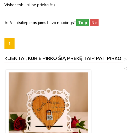
Viskas tobulai, be priekaištų
Ar šis atsiliepimas jums buvo naudings?
Taip
Ne
1
KLIENTAI, KURIE PIRKO ŠIĄ PREKĘ TAIP PAT PIRKO:
>
<