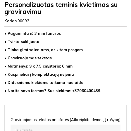
Personalizuotas teminis kvietimas su
graviravimu
Kodas
00092
• Pagaminta iš 3 mm faneros
• Tvirta suklijuota
• Tinka gimtadieniams, ar kitom progom
• Graviruojamas tekstas
• Matmenys: 9
x 7,5 cm/storis: 6 mm
• Kaspinėliai į komplektaciją neįeina
• Didesniems kiekiams taikoma nuolaida
• Norite savo formos? Susisiekime: +37060400459.
Graviruojamas tekstas ant išorės (Atkreipkite dėmesį į rašybą)