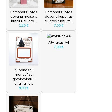
Personalizuotas
Personalizuotas
dovanų maišelis
dovanų kuponas
buteliui su gra...
su graviruotu te...
1,20 €
7,00 €
Atvirukas A4
7,00 €
Kuponas "Į
marias" su
graviravimu –
originali d...
9,00 €