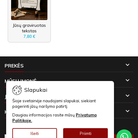
Jūsų graviruotas
tekstas
7,80 €

PREKĖS

MŪSŲ ĮMONĖ
Slapukai

JŪSŲ PASKYRA
Šioje svetainėje naudojami slapukai, siekiant
pagerinti jūsų naršymo patirtį.

KONTAKTAI
Daugiau informacijos rasite mūsų
Privatumo
Politikoje.
NAUJIENLAIŠKIAI
Išeiti
Priimti