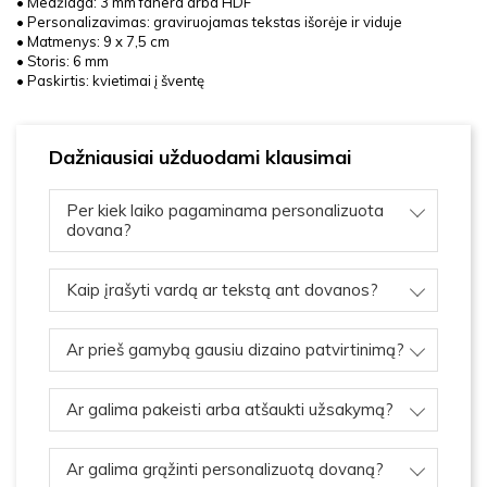
• Medžiaga: 3 mm fanera arba HDF
• Personalizavimas: graviruojamas tekstas išorėje ir viduje
• Matmenys: 9 x 7,5 cm
• Storis: 6 mm
• Paskirtis: kvietimai į šventę
Dažniausiai užduodami klausimai
Per kiek laiko pagaminama personalizuota
dovana?
Kaip įrašyti vardą ar tekstą ant dovanos?
Ar prieš gamybą gausiu dizaino patvirtinimą?
Ar galima pakeisti arba atšaukti užsakymą?
Ar galima grąžinti personalizuotą dovaną?