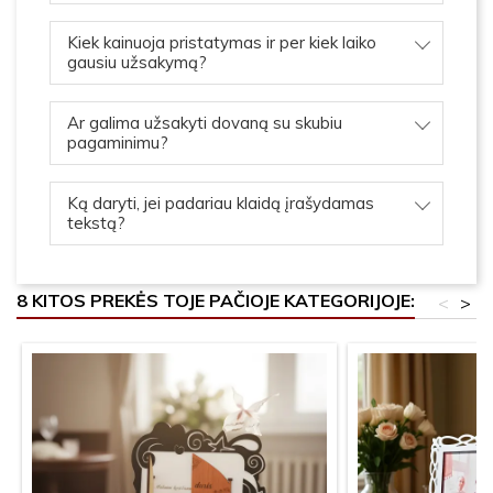
Kiek kainuoja pristatymas ir per kiek laiko
gausiu užsakymą?
Ar galima užsakyti dovaną su skubiu
pagaminimu?
Ką daryti, jei padariau klaidą įrašydamas
tekstą?
8 KITOS PREKĖS TOJE PAČIOJE KATEGORIJOJE:
<
>