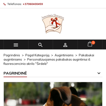
Telefonas:
+37060400459
0



Pagrindinis
Pagal Kategoriją
Augintiniams
Pakabukai
augintiniams
Personalizuojamas pakabukas augintiniui iš
fluorescencinio akrilo "Širdelė"
PAGRINDINĖ