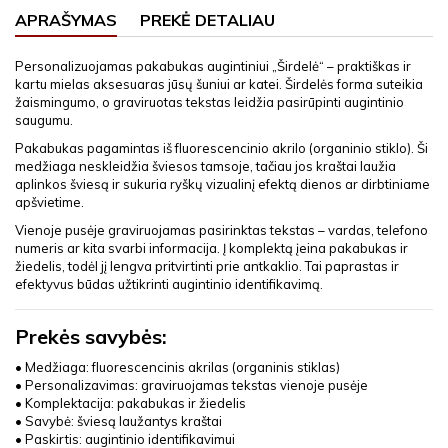
APRAŠYMAS
PREKĖ DETALIAU
Personalizuojamas pakabukas augintiniui „Širdelė“ – praktiškas ir
kartu mielas aksesuaras jūsų šuniui ar katei. Širdelės forma suteikia
žaismingumo, o graviruotas tekstas leidžia pasirūpinti augintinio
saugumu.
Pakabukas pagamintas iš fluorescencinio akrilo (organinio stiklo). Ši
medžiaga neskleidžia šviesos tamsoje, tačiau jos kraštai laužia
aplinkos šviesą ir sukuria ryškų vizualinį efektą dienos ar dirbtiniame
apšvietime.
Vienoje pusėje graviruojamas pasirinktas tekstas – vardas, telefono
numeris ar kita svarbi informacija. Į komplektą įeina pakabukas ir
žiedelis, todėl jį lengva pritvirtinti prie antkaklio. Tai paprastas ir
efektyvus būdas užtikrinti augintinio identifikavimą.
Prekės savybės:
• Medžiaga: fluorescencinis akrilas (organinis stiklas)
• Personalizavimas: graviruojamas tekstas vienoje pusėje
• Komplektacija: pakabukas ir žiedelis
• Savybė: šviesą laužantys kraštai
• Paskirtis: augintinio identifikavimui