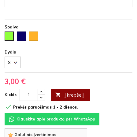
Spalva
Tamsiai
Auksinė
Šviesiai
mėlyna
žalia
Dydis
3,00 €
Į krepšelį

Kiekis

Prekės paruošimas 1 - 2 dienos.
Klauskite apie produktą per WhatsApp
Galutinis įvertinimas
: