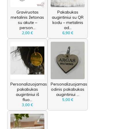
Graviruotas
Pakabukas
metalinis žetonas
augintiniui su QR
su akute –
kodu – metalinis
person...
ad...
2,00 €
6,90 €
Personalizuojamas
Personalizuojamas
pakabukas
odinis pakabukas
augintiniui iš
augintiniui ...
fluo...
5,00 €
3,00 €