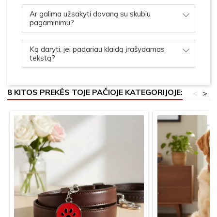
Ar galima užsakyti dovaną su skubiu
pagaminimu?
Ką daryti, jei padariau klaidą įrašydamas
tekstą?
8 KITOS PREKĖS TOJE PAČIOJE KATEGORIJOJE:
<
>