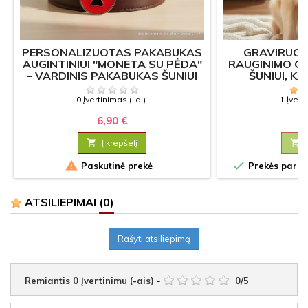
PERSONALIZUOTAS PAKABUKAS
GRAVIRUOT
AUGINTINIUI "MONETA SU PĖDA"
RAUGINIMO O
– VARDINIS PAKABUKAS ŠUNIUI
ŠUNIUI, K
AR KATEI
0 Įvertinimas (-ai)
1 Įvert
6,90 €
5

Į krepšelį



Paskutinė prekė
Prekės paruoš
ATSILIEPIMAI
(0)
Rašyti atsiliepimą
Remiantis
0
Įvertinimu (-ais)
-
0
/
5