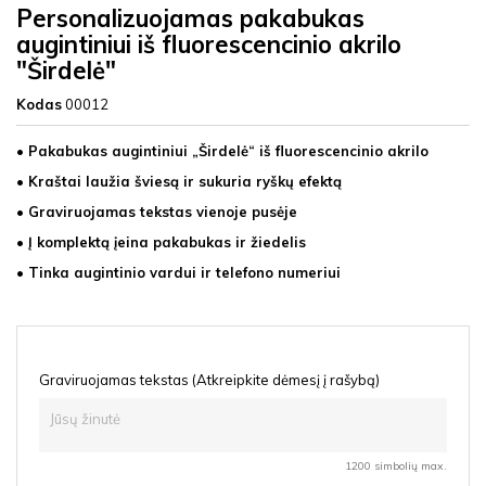
Personalizuojamas pakabukas
augintiniui iš fluorescencinio akrilo
"Širdelė"
Kodas
00012
• Pakabukas augintiniui „Širdelė“ iš fluorescencinio akrilo
• Kraštai laužia šviesą ir sukuria ryškų efektą
• Graviruojamas tekstas vienoje pusėje
• Į komplektą įeina pakabukas ir žiedelis
• Tinka augintinio vardui ir telefono numeriui
Graviruojamas tekstas (Atkreipkite dėmesį į rašybą)
1200 simbolių max.