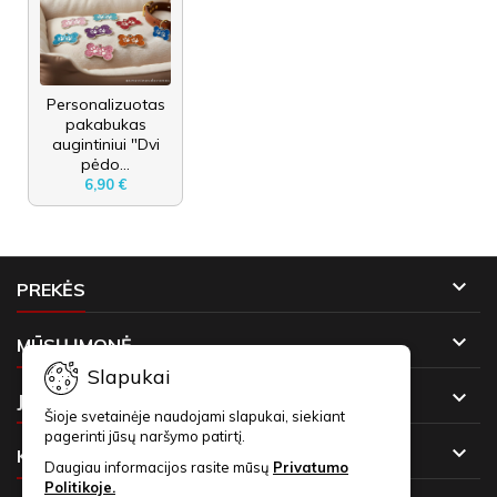
Personalizuotas
pakabukas
augintiniui "Dvi
pėdo...
6,90 €

PREKĖS

MŪSŲ ĮMONĖ
Slapukai

JŪSŲ PASKYRA
Šioje svetainėje naudojami slapukai, siekiant
pagerinti jūsų naršymo patirtį.

KONTAKTAI
Daugiau informacijos rasite mūsų
Privatumo
Politikoje.