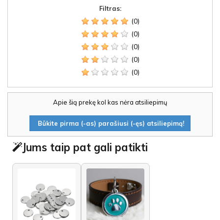
Filtras:
(0)
(0)
(0)
(0)
(0)
Apie šią prekę kol kas nėra atsiliepimų
Būkite pirma (-as) parašiusi (-ęs) atsiliepimą!
Jums taip pat gali patikti