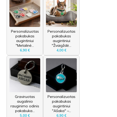
Personalizuotas
Personalizuotas
pakabukas
pakabukas
augintiniui
augintiniui
"Metalinė...
"Žvaigždė...
6,90 €
4,00 €
Graviruotas
Personalizuotas
augalinio
pakabukas
rauginimo odinis
augintiniui
pakabuka...
"Ašaka" –...
5,00 €
6,90 €