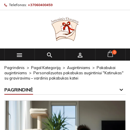
Telefonas:
+37060400459
0



Pagrindinis
Pagal Kategoriją
Augintiniams
Pakabukai
augintiniams
Personalizuotas pakabukas augintiniui "Katinukas"
su graviravimu – vardinis pakabukas katei
PAGRINDINĖ