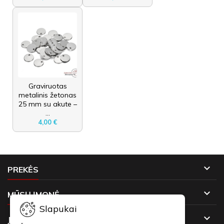
Graviruotas
metalinis žetonas
25 mm su akute –
...
4,00 €

PREKĖS

MŪSŲ ĮMONĖ
Slapukai

JŪSŲ PASKYRA