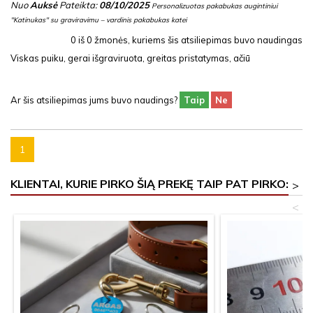
Nuo
Auksė
Pateikta:
08/10/2025
Personalizuotas pakabukas augintiniui
"Katinukas" su graviravimu – vardinis pakabukas katei
0
iš
0
žmonės, kuriems šis atsiliepimas buvo naudingas
Viskas puiku, gerai išgraviruota, greitas pristatymas, ačiū
Ar šis atsiliepimas jums buvo naudings?
Taip
Ne
1
KLIENTAI, KURIE PIRKO ŠIĄ PREKĘ TAIP PAT PIRKO:
>
<