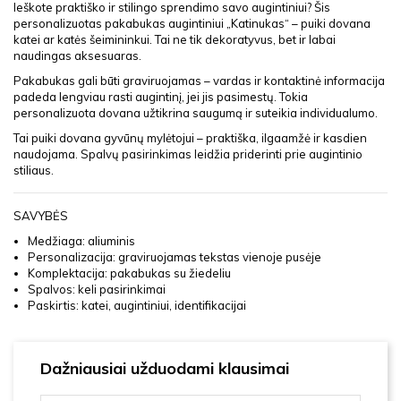
Ieškote praktiško ir stilingo sprendimo savo augintiniui? Šis
personalizuotas pakabukas augintiniui „Katinukas“ – puiki dovana
katei ar katės šeimininkui. Tai ne tik dekoratyvus, bet ir labai
naudingas aksesuaras.
Pakabukas gali būti graviruojamas – vardas ir kontaktinė informacija
padeda lengviau rasti augintinį, jei jis pasimestų. Tokia
personalizuota dovana užtikrina saugumą ir suteikia individualumo.
Tai puiki dovana gyvūnų mylėtojui – praktiška, ilgaamžė ir kasdien
naudojama. Spalvų pasirinkimas leidžia priderinti prie augintinio
stiliaus.
SAVYBĖS
Medžiaga: aliuminis
Personalizacija: graviruojamas tekstas vienoje pusėje
Komplektacija: pakabukas su žiedeliu
Spalvos: keli pasirinkimai
Paskirtis: katei, augintiniui, identifikacijai
Dažniausiai užduodami klausimai