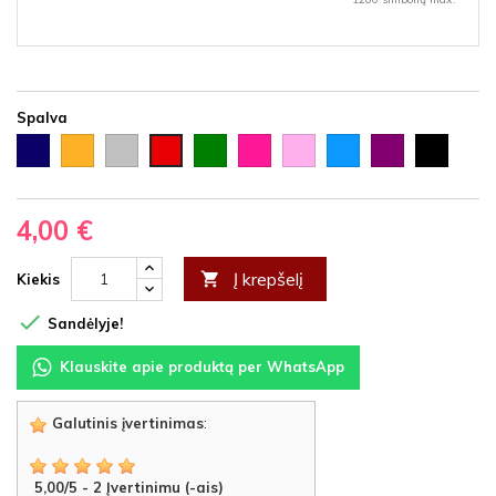
Spalva
Tamsiai
Auksinė
Sidabrinė
Žalia
Rožinė
Šviesiai
Šviesiai
Violetinė
Juoda
Raudona
mėlyna
rožinė
mėlyna
4,00 €
Į krepšelį

Kiekis

Sandėlyje!
Klauskite apie produktą per WhatsApp
Galutinis įvertinimas
:
5,00
/
5
-
2
Įvertinimu (-ais)