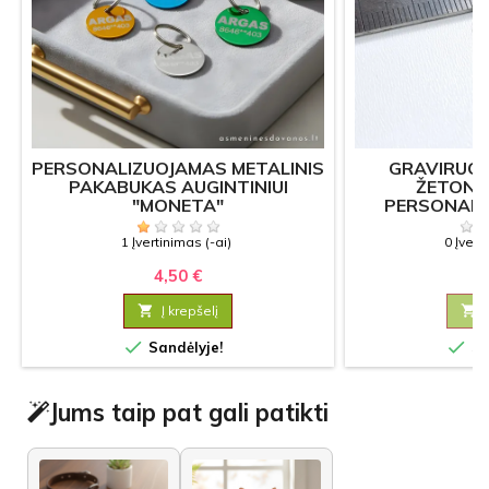
PERSONALIZUOJAMAS METALINIS
GRAVIRUOT
PAKABUKAS AUGINTINIUI
ŽETONAS
"MONETA"
PERSONALI
PAPU
1 Įvertinimas (-ai)
0 Įvert
4,50 €
1

Į krepšelį



Sandėlyje!
Sa
Jums taip pat gali patikti