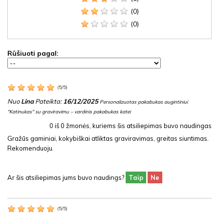
(0)
(0)
Rūšiuoti pagal:
(
5
/
5
)
Nuo
Lina
Pateikta:
16/12/2025
Personalizuotas pakabukas augintiniui
"Katinukas" su graviravimu – vardinis pakabukas katei
0
iš
0
žmonės, kuriems šis atsiliepimas buvo naudingas
Gražūs gaminiai, kokybiškai atliktas graviravimas, greitas siuntimas.
Rekomenduoju.
Ar šis atsiliepimas jums buvo naudings?
Taip
Ne
(
5
/
5
)