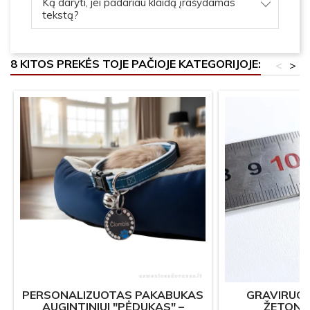
Ką daryti, jei padariau klaidą įrašydamas
tekstą?
8 KITOS PREKĖS TOJE PAČIOJE KATEGORIJOJE:
<
>
PERSONALIZUOTAS PAKABUKAS
GRAVIRUOT
AUGINTINIUI "PĖDUKAS" –
ŽETONAS