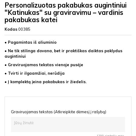
Personalizuotas pakabukas augintiniui
"Katinukas" su graviravimu – vardinis
pakabukas katei
Kodas
00385
• Pagamintas iš aliuminio
• Ne tik stilinga dovana, bet ir praktiškas daiktas paklydus
augintiniui
• Graviruojamas tekstas vienoje pusėje
• Tvirti ir ilgaamžiai, nerūdija
• Į komplektą įeina pakabukas ir žiedelis.
Graviruojamas tekstas (Atkreipkite dėmesį į rašybą)
1200 simbolių max.