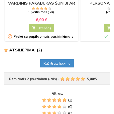
VARDINIS PAKABUKAS ŠUNIUI AR
PERSONALI
KATEI
PAPU
1 Įvertinimas (-ai)
0 Įvert
6,90 €
1

Į krepšelį



Prekė su papildomais pasirinkimais
Sa
ATSILIEPIMAI
(2)
Rašyti atsiliepimą
Remiantis
2
Įvertinimu (-ais)
-
5,00
/
5
Filtras:
(2)
(0)
(0)