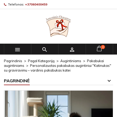
Telefonas:
+37060400459
0



Pagrindinis
Pagal Kategoriją
Augintiniams
Pakabukai
augintiniams
Personalizuotas pakabukas augintiniui "Katinukas"
su graviravimu – vardinis pakabukas katei
PAGRINDINĖ