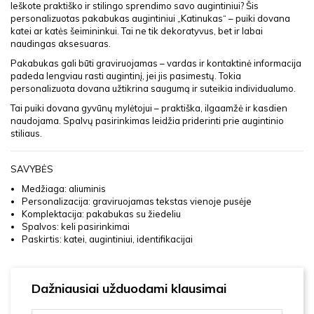
Ieškote praktiško ir stilingo sprendimo savo augintiniui? Šis
personalizuotas pakabukas augintiniui „Katinukas“ – puiki dovana
katei ar katės šeimininkui. Tai ne tik dekoratyvus, bet ir labai
naudingas aksesuaras.
Pakabukas gali būti graviruojamas – vardas ir kontaktinė informacija
padeda lengviau rasti augintinį, jei jis pasimestų. Tokia
personalizuota dovana užtikrina saugumą ir suteikia individualumo.
Tai puiki dovana gyvūnų mylėtojui – praktiška, ilgaamžė ir kasdien
naudojama. Spalvų pasirinkimas leidžia priderinti prie augintinio
stiliaus.
SAVYBĖS
Medžiaga: aliuminis
Personalizacija: graviruojamas tekstas vienoje pusėje
Komplektacija: pakabukas su žiedeliu
Spalvos: keli pasirinkimai
Paskirtis: katei, augintiniui, identifikacijai
Dažniausiai užduodami klausimai