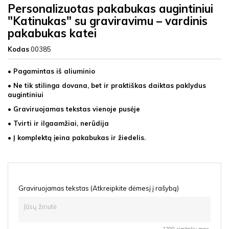
Personalizuotas pakabukas augintiniui
"Katinukas" su graviravimu – vardinis
pakabukas katei
Kodas
00385
• Pagamintas iš aliuminio
• Ne tik stilinga dovana, bet ir praktiškas daiktas paklydus
augintiniui
• Graviruojamas tekstas vienoje pusėje
• Tvirti ir ilgaamžiai, nerūdija
• Į komplektą įeina pakabukas ir žiedelis.
Graviruojamas tekstas (Atkreipkite dėmesį į rašybą)
1200 simbolių max.