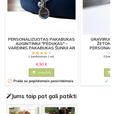
PERSONALIZUOTAS PAKABUKAS
GRAVIRUOT
AUGINTINIUI "PĖDUKAS" –
ŽETONAS
VARDINIS PAKABUKAS ŠUNIUI AR
PERSONALI
KATEI
PAPU
1 Įvertinimas (-ai)
0 Įvert
6,90 €
1

Į krepšelį



Prekė su papildomais pasirinkimais
Sa
Jums taip pat gali patikti