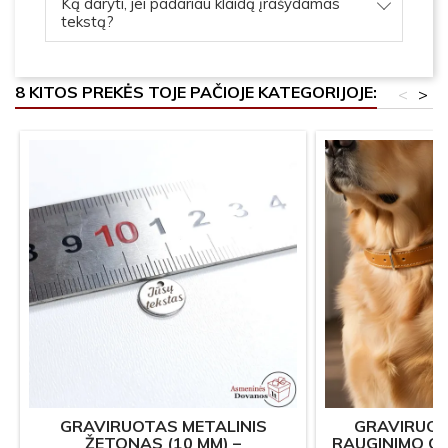
Ką daryti, jei padariau klaidą įrašydamas
tekstą?
8 KITOS PREKĖS TOJE PAČIOJE KATEGORIJOJE:
<
>
GRAVIRUOTAS METALINIS
GRAVIRUOT
ŽETONAS (10 MM) –
RAUGINIMO O