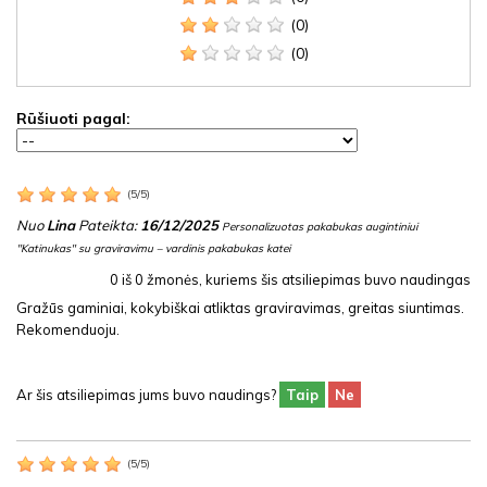
(0)
(0)
Rūšiuoti pagal:
(
5
/
5
)
Nuo
Lina
Pateikta:
16/12/2025
Personalizuotas pakabukas augintiniui
"Katinukas" su graviravimu – vardinis pakabukas katei
0
iš
0
žmonės, kuriems šis atsiliepimas buvo naudingas
Gražūs gaminiai, kokybiškai atliktas graviravimas, greitas siuntimas.
Rekomenduoju.
Ar šis atsiliepimas jums buvo naudings?
Taip
Ne
(
5
/
5
)