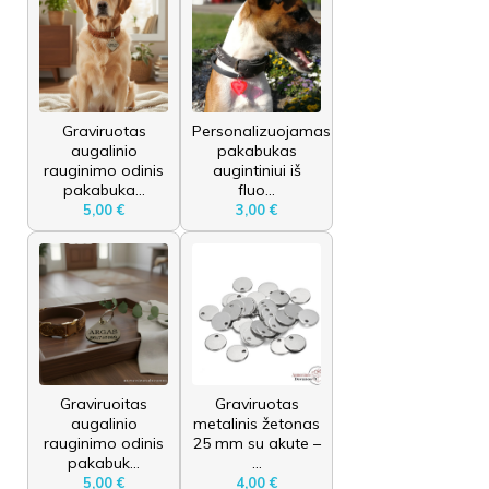
Graviruotas
Personalizuojamas
augalinio
pakabukas
rauginimo odinis
augintiniui iš
pakabuka...
fluo...
5,00 €
3,00 €
Graviruoitas
Graviruotas
augalinio
metalinis žetonas
rauginimo odinis
25 mm su akute –
pakabuk...
...
5,00 €
4,00 €