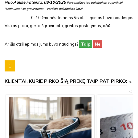
Nuo
Auksė
Pateikta:
08/10/2025
Personalizuotas pakabukas augintiniui
"Katinukas" su graviravimu – vardinis pakabukas katei
0
iš
0
žmonės, kuriems šis atsiliepimas buvo naudingas
Viskas puiku, gerai išgraviruota, greitas pristatymas, ačiū
Ar šis atsiliepimas jums buvo naudings?
Taip
Ne
1
KLIENTAI, KURIE PIRKO ŠIĄ PREKĘ TAIP PAT PIRKO:
>
<