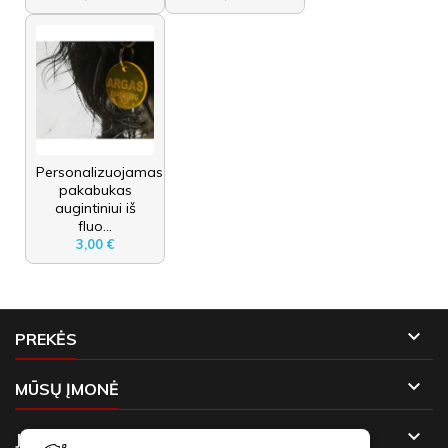
Personalizuojamas
pakabukas
augintiniui iš
fluo...
3,00 €

PREKĖS

MŪSŲ ĮMONĖ

JŪSŲ PASKYRA