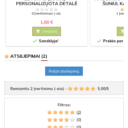
PERSONALIZUOTA DETALĖ
ŠUNIUI, KA
PAPUOŠALAMS
0 Įvertinimas (-ai)
1 Įvert
1,60 €
5

Į krepšelį



Sandėlyje!
Prekės paruoš
ATSILIEPIMAI
(2)
Rašyti atsiliepimą
Remiantis
2
Įvertinimu (-ais)
-
5,00
/
5
Filtras:
(2)
(0)
(0)