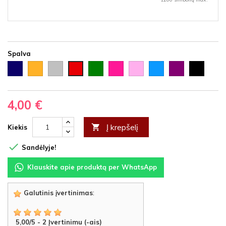
Spalva
Tamsiai
Auksinė
Sidabrinė
Žalia
Rožinė
Šviesiai
Šviesiai
Violetinė
Juoda
Raudona
mėlyna
rožinė
mėlyna
4,00 €
Į krepšelį

Kiekis

Sandėlyje!
Klauskite apie produktą per WhatsApp
Galutinis įvertinimas
:
5,00
/
5
-
2
Įvertinimu (-ais)