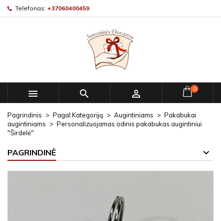
Telefonas:
+37060400459
0



Pagrindinis
Pagal Kategoriją
Augintiniams
Pakabukai
augintiniams
Personalizuojamas odinis pakabukas augintiniui
"Širdelė"
PAGRINDINĖ