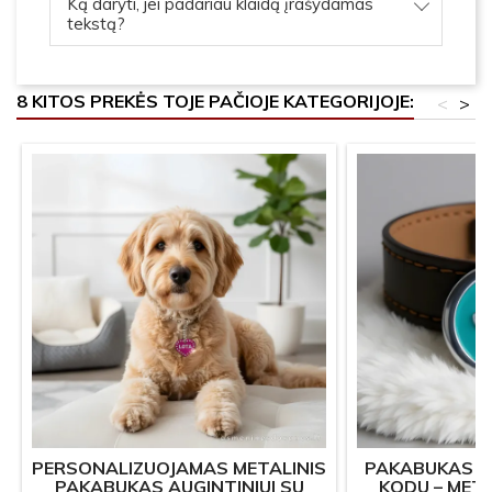
Ką daryti, jei padariau klaidą įrašydamas
tekstą?
8 KITOS PREKĖS TOJE PAČIOJE KATEGORIJOJE:
<
>
PERSONALIZUOJAMAS METALINIS
PAKABUKAS AU
PAKABUKAS AUGINTINIUI SU
KODU – MET