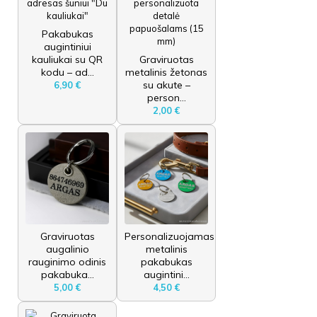
Pakabukas
augintiniui
kauliukai su QR
Graviruotas
kodu – ad...
metalinis žetonas
su akute –
6,90 €
person...
2,00 €
Graviruotas
Personalizuojamas
augalinio
metalinis
rauginimo odinis
pakabukas
pakabuka...
augintini...
5,00 €
4,50 €