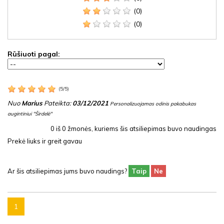
(0)
(0)
Rūšiuoti pagal:
(
5
/
5
)
Nuo
Marius
Pateikta:
03/12/2021
Personalizuojamas odinis pakabukas
augintiniui "Širdelė"
0
iš
0
žmonės, kuriems šis atsiliepimas buvo naudingas
Prekė liuks ir greit gavau
Ar šis atsiliepimas jums buvo naudings?
Taip
Ne
1