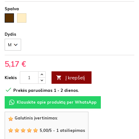
Spalva
Nedažyta
Ruda
(spalva
svyruoja
nuo
Dydis
pilkšvos
iki
kreminės)
5,17 €
Į krepšelį

Kiekis

Prekės paruošimas 1 - 2 dienos.
Klauskite apie produktą per WhatsApp
Galutinis įvertinimas
:
5,00
/
5
-
1
atsiliepimas