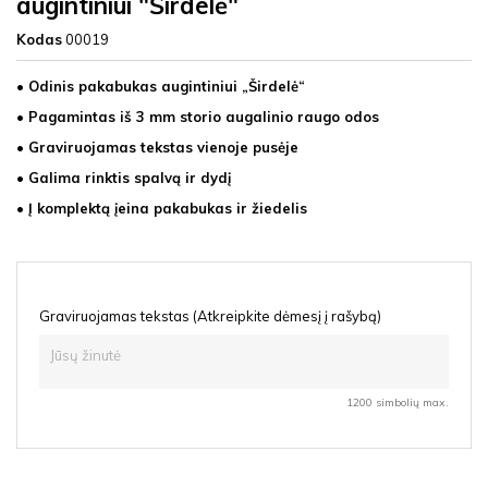
augintiniui "Širdelė"
Kodas
00019
• Odinis pakabukas augintiniui „Širdelė“
• Pagamintas iš 3 mm storio augalinio raugo odos
• Graviruojamas tekstas vienoje pusėje
• Galima rinktis spalvą ir dydį
• Į komplektą įeina pakabukas ir žiedelis
Graviruojamas tekstas (Atkreipkite dėmesį į rašybą)
1200 simbolių max.