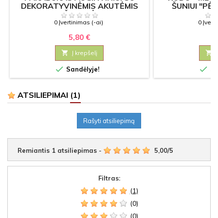
DEKORATYVINĖMIS AKUTĖMIS
ŠUNIUI "PĖD
"ŠIRDELĖ"
0 Įvertinimas (-ai)
0 Įvert
5,80 €
6

Į krepšelį



Sandėlyje!
Sa
ATSILIEPIMAI
(1)
Rašyti atsiliepimą
Remiantis
1
atsiliepimas
-
5,00
/
5
Filtras:
(1)
(0)
(0)