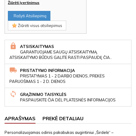
Žiūrėti įvertinimus
Rašyti Atsiliepimą
Žiūrėti visus atsiliepimus
ATSISKAITYMAS
GARANTUOJAME SAUGŲ ATSISKAITYMĄ.
ATSISKAITYMO BŪDUS GALITE RASTI PASPAUDĘ ČIA..
PRISTATYMO INFORMACIJA
PRISTATYMAS 1 - 2 DARBO DIENOS, PREKĖS
PARUOŠIMAS 1 - 2 D. DIENOS
GRĄŽINIMO TAISYKLĖS
PASPAUSKITE ČIA DĖL PLATESNĖS INFORMACIJOS
APRAŠYMAS
PREKĖ DETALIAU
Personalizuojamas odinis pakabukas augintiniui „Širdelė“ –