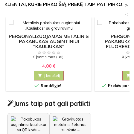
KLIENTAI, KURIE PIRKO ŠIĄ PREKĘ TAIP PAT PIRKO:
>
<
PERSONALIZUOJAMAS METALINIS
PERSONA
PAKABUKAS AUGINTINIUI
PAKABUKAS 
"KAULIUKAS"
FLUORESCE
"P
0 Įvertinimas (-ai)
0 Įvert
4,00 €
3

Į krepšelį



Sandėlyje!
Prekės paruoš
Jums taip pat gali patikti