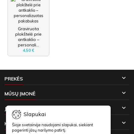
Graviruota
plokštelė prie
antkaklio –
personali...
4,50 €

PREKĖS

MŪSŲ ĮMONĖ

JŪSŲ PASKYRA
Slapukai

KONTAKTAI
Šioje svetainėje naudojami slapukai, siekiant
pagerinti jūsų naršymo patirtį.