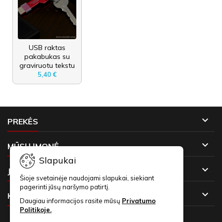
USB raktas
pakabukas su
graviruotu tekstu
5,40 €

PREKĖS

MŪSŲ ĮMONĖ
Slapukai

JŪSŲ PASKYRA
Šioje svetainėje naudojami slapukai, siekiant
pagerinti jūsų naršymo patirtį.

KONTAKTAI
Daugiau informacijos rasite mūsų
Privatumo
Politikoje.
NAUJIENLAIŠKIAI