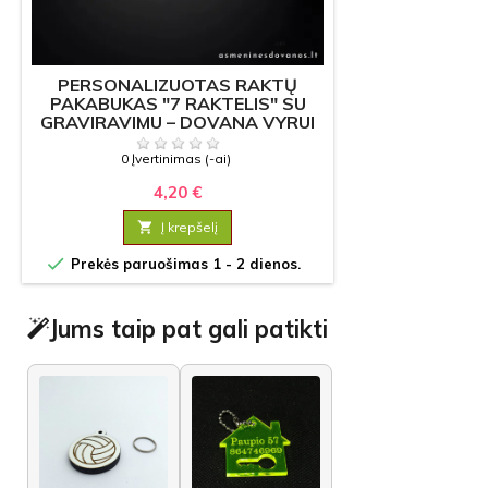
PERSONALIZUOTAS RAKTŲ
PAKABUKAS "7 RAKTELIS" SU
GRAVIRAVIMU – DOVANA VYRUI
AR MEISTRUI
0 Įvertinimas (-ai)
4,20 €

Į krepšelį

Prekės paruošimas 1 - 2 dienos.
Jums taip pat gali patikti