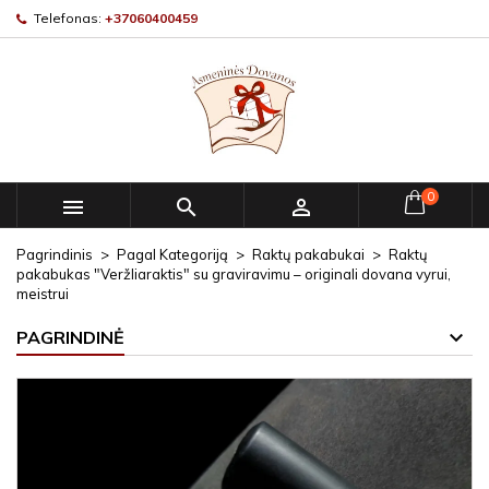
Telefonas:
+37060400459
0



Pagrindinis
Pagal Kategoriją
Raktų pakabukai
Raktų
pakabukas "Veržliaraktis" su graviravimu – originali dovana vyrui,
meistrui
PAGRINDINĖ