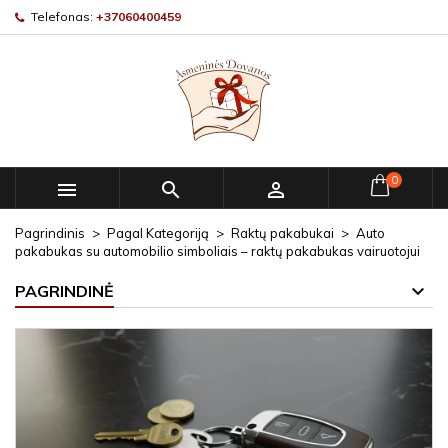
Telefonas:
+37060400459
0



Pagrindinis
Pagal Kategoriją
Raktų pakabukai
Auto
pakabukas su automobilio simboliais – raktų pakabukas vairuotojui
PAGRINDINĖ