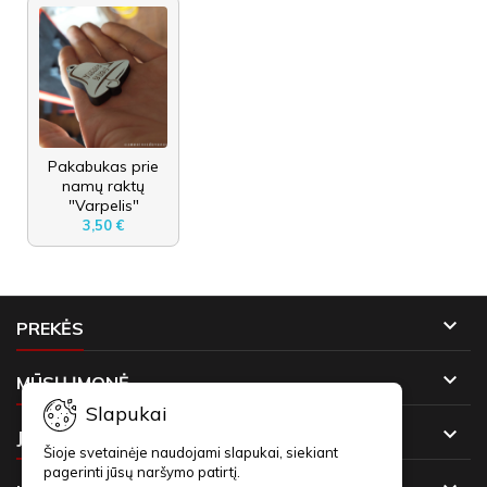
Pakabukas prie
namų raktų
"Varpelis"
3,50 €

PREKĖS

MŪSŲ ĮMONĖ
Slapukai

JŪSŲ PASKYRA
Šioje svetainėje naudojami slapukai, siekiant
pagerinti jūsų naršymo patirtį.