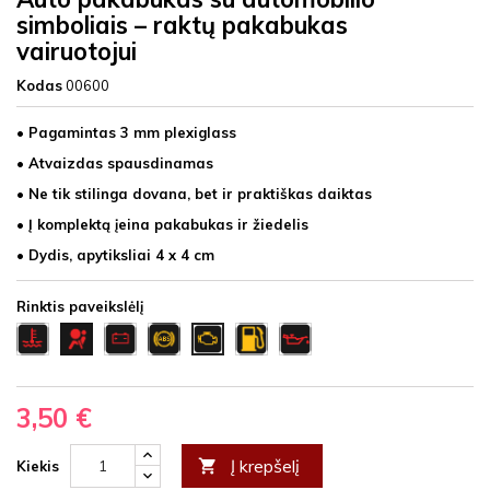
simboliais – raktų pakabukas
vairuotojui
Kodas
00600
• Pagamintas 3 mm plexiglass
• Atvaizdas spausdinamas
• Ne tik stilinga dovana, bet ir praktiškas daiktas
• Į komplektą įeina pakabukas ir žiedelis
• Dydis, apytiksliai 4 x 4 cm
Rinktis paveikslėlį
Temeperatura
Airbag
Akumas
abs
degalai
Tepalai
Check
3,50 €
Į krepšelį

Kiekis