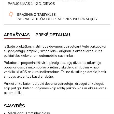
PARUOŠIMAS 1 - 2 D. DIENOS
GRĄŽINIMO TAISYKLĖS
PASPAUSKITE ČIA DĖL PLATESNĖS INFORMACIJOS
APRAŠYMAS
PREKĖ DETALIAU
Ieškote praktiškos ir stilingos dovanos vairuotojui? Auto pakabukai
su įspėjamųjų lempučių simboliais – originalus aksesuaras, kuris
puikiai tiks kiekvienam automobilio savininkui.
Pakabukai pagaminti iš tvirto plexiglass, o jų dizainas atkartoja
populiariausius automobilio prietaisų skydelio simbolius – nuo
variklio iki ABS ar kuro indikatoriaus. Tai ne tik stilinga detalė, bet ir
smagus akcentas kasdienybėje.
Puikiai tinka kaip nedidelė dovana vairuotojui, draugui ar kolegai.
Taip pat gali būti naudojamas kaip raktų pakabukas ar aksesuaras
automobiliui.
SAVYBĖS
Medžiaga: 3 mm plexiglass