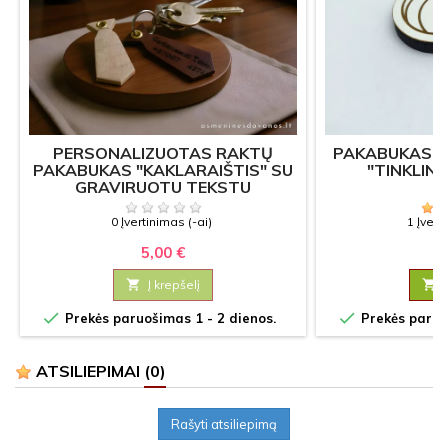
PERSONALIZUOTAS RAKTŲ
PAKABUKAS P
PAKABUKAS "KAKLARAIŠTIS" SU
"TINKLIN
GRAVIRUOTU TEKSTU
0 Įvertinimas (-ai)
1 Įvert
5,00 €
2

Į krepšelį



Prekės paruošimas 1 - 2 dienos.
Prekės paruoš
ATSILIEPIMAI
(0)
Rašyti atsiliepimą