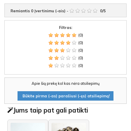
Remiantis
0
Įvertinimu (-ais)
-
0
/
5
Filtras:
(0)
(0)
(0)
(0)
(0)
Apie šią prekę kol kas nėra atsiliepimų
Būkite pirma (-as) parašiusi (-ęs) atsiliepimą!
Jums taip pat gali patikti