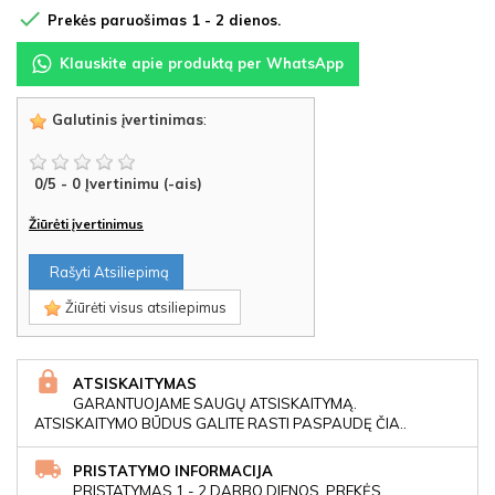

Prekės paruošimas 1 - 2 dienos.
Klauskite apie produktą per WhatsApp
Galutinis įvertinimas
:
0
/
5
-
0
Įvertinimu (-ais)
Žiūrėti įvertinimus
Rašyti Atsiliepimą
Žiūrėti visus atsiliepimus
ATSISKAITYMAS
GARANTUOJAME SAUGŲ ATSISKAITYMĄ.
ATSISKAITYMO BŪDUS GALITE RASTI PASPAUDĘ ČIA..
PRISTATYMO INFORMACIJA
PRISTATYMAS 1 - 2 DARBO DIENOS, PREKĖS