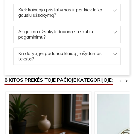
Kiek kainuoja pristatymas ir per kiek laiko
gausiu užsakymą?
Ar galima užsakyti dovaną su skubiu
pagaminimu?
Ką daryti, jei padariau klaidą įrašydamas
tekstą?
8 KITOS PREKĖS TOJE PAČIOJE KATEGORIJOJE:
<
>