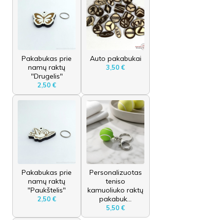
Pakabukas prie
Auto pakabukai
namų raktų
3,50 €
"Drugelis"
2,50 €
Pakabukas prie
Personalizuotas
namų raktų
teniso
"Paukštelis"
kamuoliuko raktų
pakabuk...
2,50 €
5,50 €