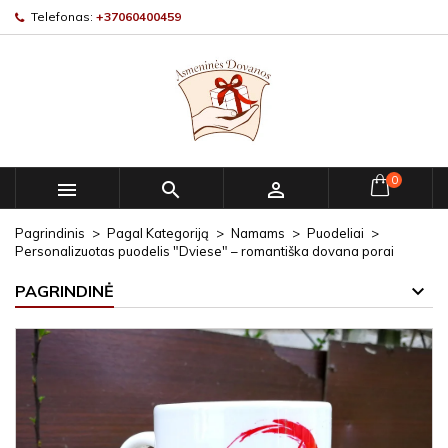
Telefonas:
+37060400459
0



Pagrindinis
Pagal Kategoriją
Namams
Puodeliai
Personalizuotas puodelis "Dviese" – romantiška dovana porai
PAGRINDINĖ