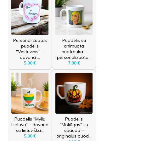
Personalizuotas
Puodelis su
puodelis
animuota
"Vestuvinis" –
nuotrauka –
dovana ...
personalizuota...
5,00 €
7,00 €
Puodelis "Myliu
Puodelis
Lietuvą" – dovana
"Moliūgas" su
su lietuviška...
spauda –
originalus puod...
5,00 €