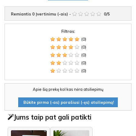
Remiantis
0
Įvertinimu (-ais)
-
0
/
5
Filtras:
(0)
(0)
(0)
(0)
(0)
Apie šią prekę kol kas nėra atsiliepimų
Būkite pirma (-as) parašiusi (-ęs) atsiliepimą!
Jums taip pat gali patikti