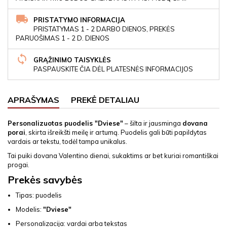
PRISTATYMO INFORMACIJA
PRISTATYMAS 1 - 2 DARBO DIENOS, PREKĖS
PARUOŠIMAS 1 - 2 D. DIENOS
GRĄŽINIMO TAISYKLĖS
PASPAUSKITE ČIA DĖL PLATESNĖS INFORMACIJOS
APRAŠYMAS
PREKĖ DETALIAU
Personalizuotas puodelis "Dviese"
– šilta ir jausminga
dovana
porai
, skirta išreikšti meilę ir artumą. Puodelis gali būti papildytas
vardais ar tekstu, todėl tampa unikalus.
Tai puiki dovana Valentino dienai, sukaktims ar bet kuriai romantiškai
progai.
Prekės savybės
Tipas: puodelis
Modelis:
"Dviese"
Personalizacija: vardai arba tekstas