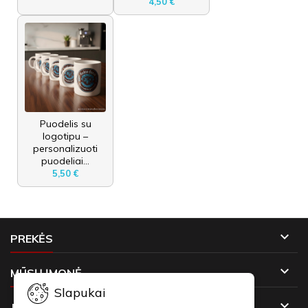
4,50 €
Puodelis su
logotipu –
personalizuoti
puodeliai...
5,50 €

PREKĖS

MŪSŲ ĮMONĖ
Slapukai

JŪSŲ PASKYRA