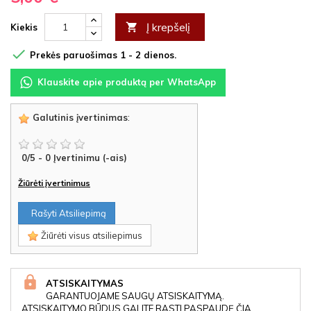
Į krepšelį

Kiekis

Prekės paruošimas 1 - 2 dienos.
Klauskite apie produktą per WhatsApp
Galutinis įvertinimas
:
0
/
5
-
0
Įvertinimu (-ais)
Žiūrėti įvertinimus
Rašyti Atsiliepimą
Žiūrėti visus atsiliepimus
ATSISKAITYMAS
GARANTUOJAME SAUGŲ ATSISKAITYMĄ.
ATSISKAITYMO BŪDUS GALITE RASTI PASPAUDĘ ČIA..