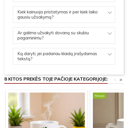
Kiek kainuoja pristatymas ir per kiek laiko
gausiu užsakymą?
Ar galima užsakyti dovaną su skubiu
pagaminimu?
Ką daryti, jei padariau klaidą įrašydamas
tekstą?
8 KITOS PREKĖS TOJE PAČIOJE KATEGORIJOJE:
<
>
Nauja