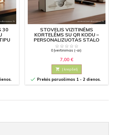
 30
STOVELIS VIZITINĖMS
PERS
U
KORTELĖMS SU QR KODU –
LAPELI
TIPU
PERSONALIZUOTAS STALO
LAIKIKLIS
0 Įvertinimas (-ai)
7,00 €

Į krepšelį


ienos.
Prekės paruošimas 1 - 2 dienos.
Prek