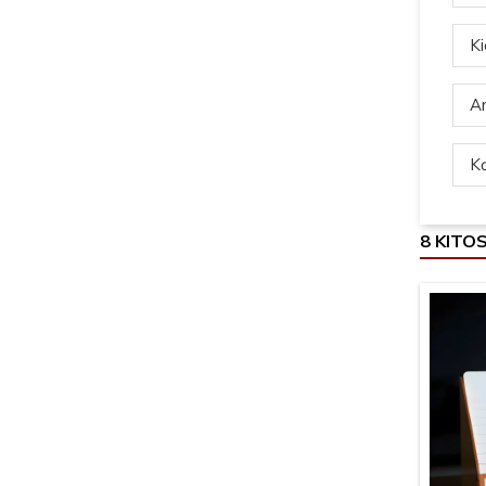
Ki
Ar
Ką
8 KITO