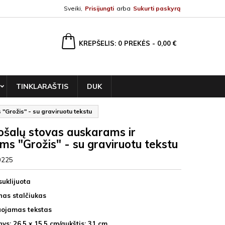
Sveiki,
Prisijungti
arba
Sukurti paskyrą
ška
KREPŠELIS
0
PREKĖS -
0,00 €
TINKLARAŠTIS
DUK
Grožis" - su graviruotu tekstu
šalų stovas auskarams ir
ms "Grožis" - su graviruotu tekstu
0225
suklijuota
enas stalčiukas
uojamas tekstas
ys: 26,5 x 15,5
cm/aukštis: 31 cm