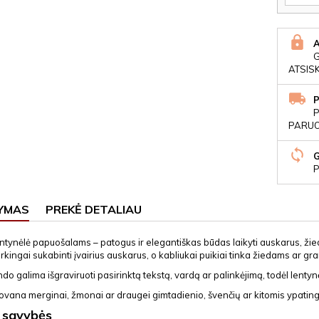
ATSIS
P
PARUOŠ
P
YMAS
PREKĖ DETALIAU
entynėlė papuošalams – patogus ir elegantiškas būdas laikyti auskarus, žie
arkingai sukabinti įvairius auskarus, o kabliukai puikiai tinka žiedams ar gr
do galima išgraviruoti pasirinktą tekstą, vardą ar palinkėjimą, todėl lentyn
 dovana merginai, žmonai ar draugei gimtadienio, švenčių ar kitomis ypati
 savybės