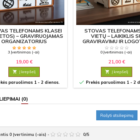
AS TELEFONAMS KLASEI
STOVAS TELEFONAMS
IETOS) – GRAVIRUOJAMAS
VIETŲ – LAIKIKLIS S
ORGANIZATORIUS
GRAVIRAVIMU IR LOGO
3 Įvertinimas (-ai)
0 Įvertinimas (-ai)
19,00 €
21,00 €

Į krepšelį

Į krepšelį

kės paruošimas 1 - 2 dienos.
Prekės paruošimas 1 - 2 d
LIEPIMAI
(0)
Rašyti atsiliepimą
ntis
0
Įvertinimu (-ais)
-
0
/
5