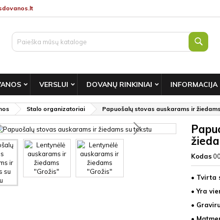
dovanos.lt
Paie
VANOS
VERSLUI
DOVANŲ RINKINIAI
INFORMACIJA
nos
Stalo organizatoriai
Papuošalų stovas auskarams ir žiedams "
Papuo
žieda
Kodas
0
• Tvirta 
• Yra vi
• Gravir
• Matmen