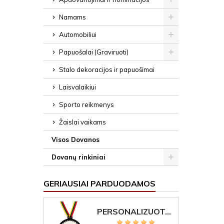
Namams
Automobiliui
Papuošalai (Graviruoti)
Stalo dekoracijos ir papuošimai
Laisvalaikiui
Sporto reikmenys
Žaislai vaikams
Visos Dovanos
Dovanų rinkiniai
GERIAUSIAI PARDUODAMOS
PERSONALIZUOTAS MEDALIS "1" SU GRAVIRUOTU TEKSTU