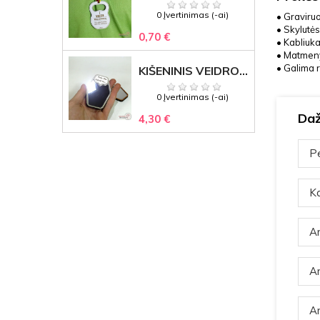
0 Įvertinimas (-ai)
• Graviru
• Skylutė
0,70 €
• Kabliuk
• Matmeny
• Galima r
KIŠENINIS VEIDRODĖLIS
0 Įvertinimas (-ai)
Daž
4,30 €
Pe
Ka
Ar
Ar
Ar