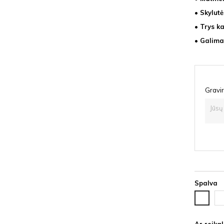
• Skylut
• Trys k
• Galima 
Gravir
Spalva
Ju
Balta
HD
HDF