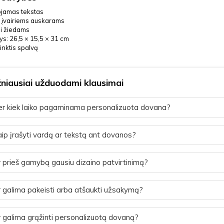
ojamas tekstas
s įvairiems auskarams
ai žiedams
s: 26,5 × 15,5 × 31 cm
inktis spalvą
niausiai užduodami klausimai
r kiek laiko pagaminama personalizuota dovana?
ip įrašyti vardą ar tekstą ant dovanos?
 prieš gamybą gausiu dizaino patvirtinimą?
 galima pakeisti arba atšaukti užsakymą?
 galima grąžinti personalizuotą dovaną?