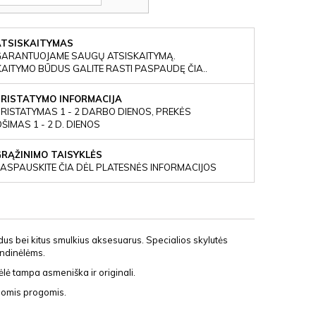
ATSISKAITYMAS
GARANTUOJAME SAUGŲ ATSISKAITYMĄ.
KAITYMO BŪDUS GALITE RASTI PASPAUDĘ ČIA..
PRISTATYMO INFORMACIJA
RISTATYMAS 1 - 2 DARBO DIENOS, PREKĖS
IMAS 1 - 2 D. DIENOS
GRĄŽINIMO TAISYKLĖS
ASPAUSKITE ČIA DĖL PLATESNĖS INFORMACIJOS
dus bei kitus smulkius aksesuarus. Specialios skylutės
andinėlėms.
ėlė tampa asmeniška ir originali.
ngomis progomis.