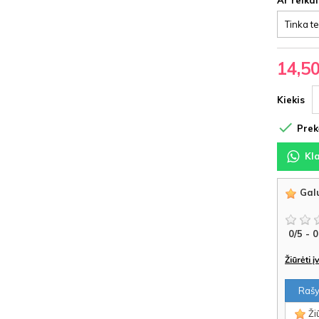
Ar reika
14,5
Kiekis

Prekė
Kl
Galu
0
/
5
-
0
Žiūrėti 
Rašyt
Žiū