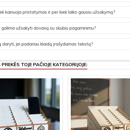
ek kainuoja pristatymas ir per kiek laiko gausiu užsakymą?
 galima užsakyti dovaną su skubiu pagaminimu?
 daryti, jei padariau klaidą įrašydamas tekstą?
S PREKĖS TOJE PAČIOJE KATEGORIJOJE: