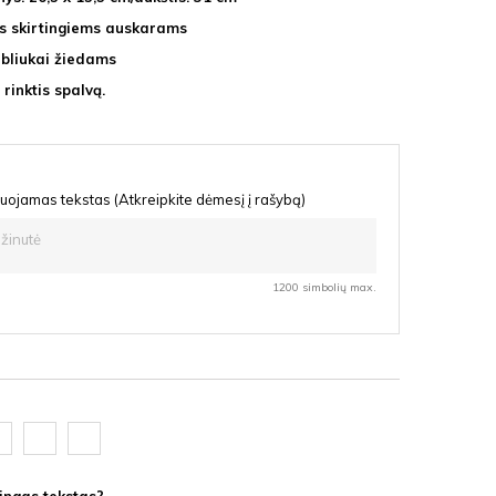
ės skirtingiems auskarams
abliukai žiedams
rinktis spalvą.
uojamas tekstas (Atkreipkite dėmesį į rašybą)
1200 simbolių max.
oda
Ąžuolas
Vyšnia
F
latte
HDF
HDF