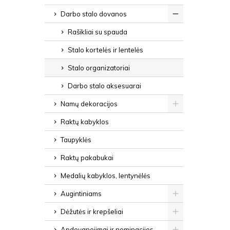
Darbo stalo dovanos
Rašikliai su spauda
Stalo kortelės ir lentelės
Stalo organizatoriai
Darbo stalo aksesuarai
Namų dekoracijos
Raktų kabyklos
Taupyklės
Raktų pakabukai
Medalių kabyklos, lentynėlės
Augintiniams
Dėžutės ir krepšeliai
Apdovanojimai ir nominacijos