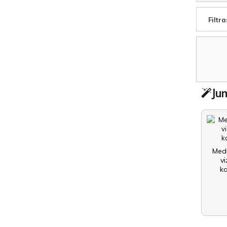
Filtra
Jum
Med
vi
k