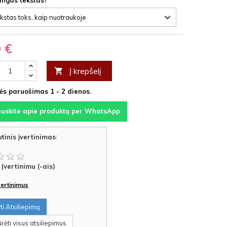
lingas tekstas?
0 €
Į krepšelį

s paruošimas 1 - 2 dienos.
auskite apie produktą per WhatsApp
tinis įvertinimas
:
Įvertinimu (-ais)
įvertinimus
i Atsiliepimą
rėti visus atsiliepimus