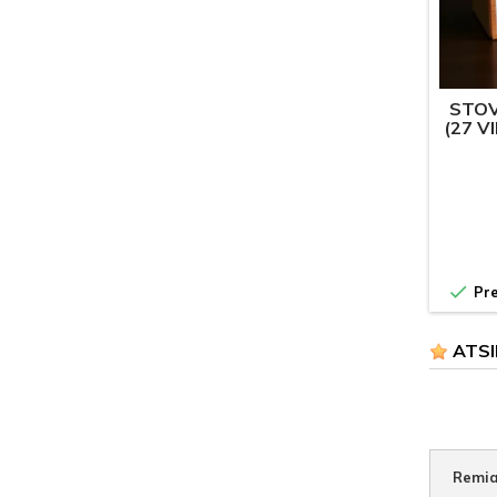
STOV
(27 V

Pre
ATSI
Remia