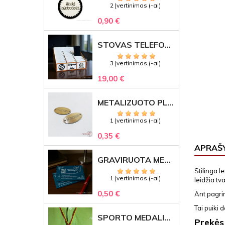
2 Įvertinimas (-ai)
0,90 €
STOVAS TELEFONAMS KLASEI (27 VIETOS) – GRAVIRUOJAMAS ORGANIZATORIUS
3 Įvertinimas (-ai)
19,00 €
METALIZUOTO PLASTIKO ETIKETĖS SU GRAVIRUOTU TEKSTU -LOGOTIPU
1 Įvertinimas (-ai)
0,35 €
APRAŠ
GRAVIRUOTA METALINĖ VIZITINĖ KORTELĖ SU LOGOTIPU – REPREZENTACINĖ VERSLO DOVANA
Stilinga l
1 Įvertinimas (-ai)
leidžia tv
0,50 €
Ant pagrin
Tai puiki
SPORTO MEDALIS "STIPRUOLIS" SU GRAVIRUOTU TEKSTU
Prekės