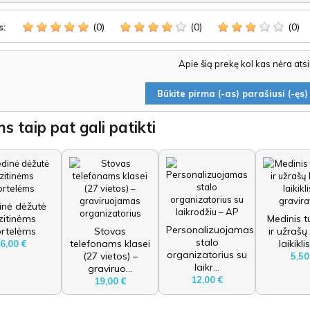
(0)
(0)
(0)
s:
Apie šią prekę kol kas nėra ats
Būkite pirma (-as) parašiusi (-ęs) 
s taip pat gali patikti
inė dėžutė
zitinėms
Medinis t
Personalizuojamas
ortelėms
Stovas
ir užrašų
stalo
telefonams klasei
laikiklis
6,00 €
organizatorius su
(27 vietos) –
5,50
laikr...
graviruo...
12,00 €
19,00 €