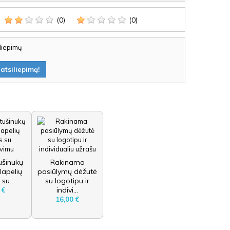
(0)
(0)
iliepimų
atsiliepimą!
ušinukų
Rakinama
 lapelių
pasiūlymų dėžutė
 su...
su logotipu ir
indivi...
 €
16,00 €