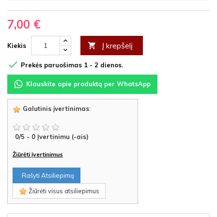
7,00 €
Į krepšelį

Kiekis

Prekės paruošimas 1 - 2 dienos.
Klauskite apie produktą per WhatsApp
Galutinis įvertinimas
:
0
/
5
-
0
Įvertinimu (-ais)
Žiūrėti įvertinimus
Rašyti Atsiliepimą
Žiūrėti visus atsiliepimus