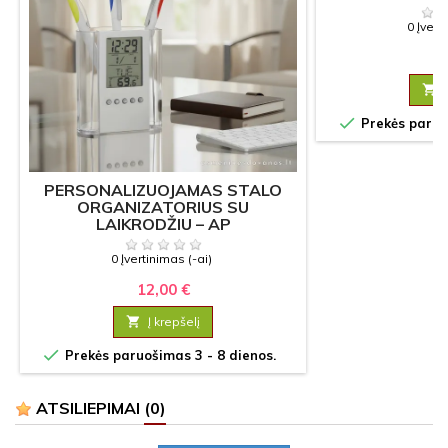
T
0 Įvert
13


Prekės paruoš
PERSONALIZUOJAMAS STALO
ORGANIZATORIUS SU
LAIKRODŽIU – AP
0 Įvertinimas (-ai)
12,00 €

Į krepšelį

Prekės paruošimas 3 - 8 dienos.
ATSILIEPIMAI
(0)