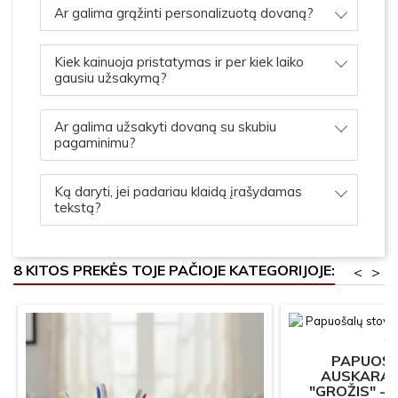
Ar galima grąžinti personalizuotą dovaną?
Kiek kainuoja pristatymas ir per kiek laiko
gausiu užsakymą?
Ar galima užsakyti dovaną su skubiu
pagaminimu?
Ką daryti, jei padariau klaidą įrašydamas
tekstą?
8 KITOS PREKĖS TOJE PAČIOJE KATEGORIJOJE:
<
>
PAPUOŠ
AUSKARAM
"GROŽIS" -