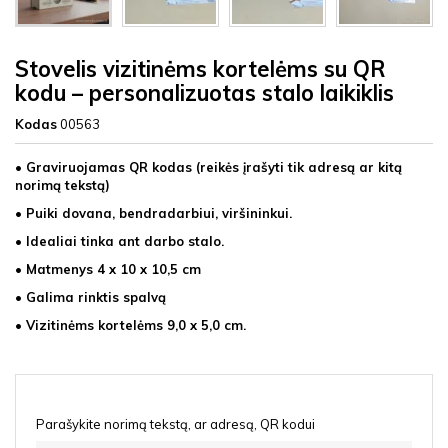
Stovelis vizitinėms kortelėms su QR
kodu – personalizuotas stalo laikiklis
Kodas
00563
• Graviruojamas QR kodas (reikės įrašyti tik adresą ar kitą
norimą tekstą)
• Puiki dovana, bendradarbiui, viršininkui.
• Idealiai tinka ant darbo stalo.
• Matmenys 4 x 10 x 10,5 cm
• Galima rinktis spalvą
• Vizitinėms kortelėms 9,0 x 5,0 cm.
Parašykite norimą tekstą, ar adresą, QR kodui