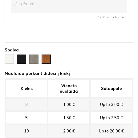
1200 simbolių max.
Spalva
Balta
Juoda
Ąžuolas
Vyšnia
HDF
HDF
latte
HDF
HDF
Nuolaida perkant didesnį kiekį
Vieneto
Kiekis
Sutaupote
nuolaida
3
1,00 €
Up to 3,00 €
5
1,50 €
Up to 7,50 €
10
2,00 €
Up to 20,00 €