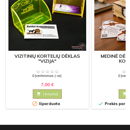
VIZITINIŲ KORTELIŲ DĖKLAS
MEDINĖ DĖŽ
"VIZIJA"
KOR
0 Įvertinimas (-ai)
0 Įvert
7,00 €
6

Į krepšelį



Išparduota
Prekės paruoš