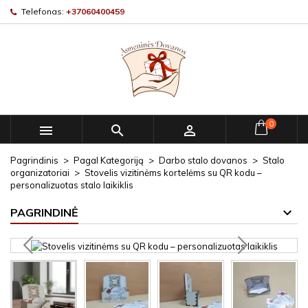
Telefonas:
+37060400459
0



Pagrindinis
Pagal Kategoriją
Darbo stalo dovanos
Stalo
organizatoriai
Stovelis vizitinėms kortelėms su QR kodu –
personalizuotas stalo laikiklis
PAGRINDINĖ