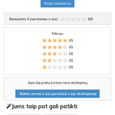
Rašyti atsiliepimą
Remiantis
0
Įvertinimu (-ais)
-
0
/
5
Filtras:
(0)
(0)
(0)
(0)
(0)
Apie šią prekę kol kas nėra atsiliepimų
Būkite pirma (-as) parašiusi (-ęs) atsiliepimą!
Jums taip pat gali patikti