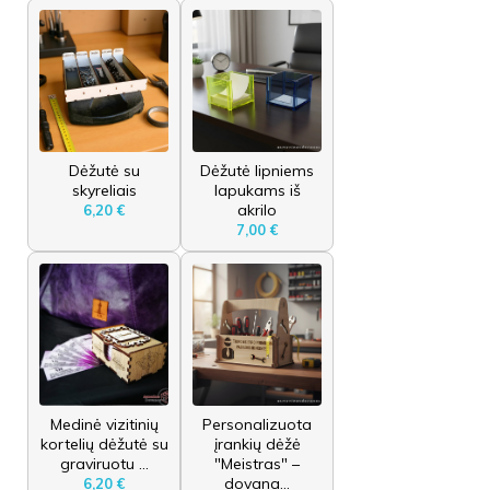
Dėžutė su
Dėžutė lipniems
skyreliais
lapukams iš
akrilo
6,20 €
7,00 €
Medinė vizitinių
Personalizuota
kortelių dėžutė su
įrankių dėžė
graviruotu ...
"Meistras" –
dovana...
6,20 €