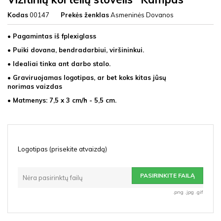
Kodas
00147
Prekės ženklas
Asmeninės Dovanos
• Pagamintas iš fplexiglass
• Puiki dovana, bendradarbiui, viršininkui.
• Idealiai tinka ant darbo stalo.
• Graviruojamas logotipas, ar bet koks kitas jūsų
norimas vaizdas
• Matmenys: 7,5 x 3 cm/h - 5,5 cm.
Logotipas (prisekite atvaizdą)
PASIRINKITE FAILĄ
Nėra pasirinktų failų
.png .jpg .gif