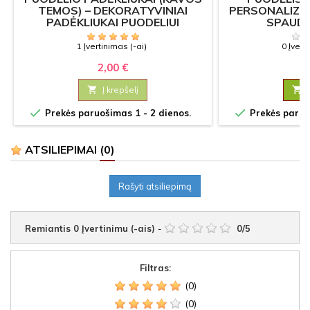
TEMOS) – DEKORATYVINIAI
PERSONALIZUO
PADĖKLIUKAI PUODELIUI
SPAUD
1 Įvertinimas (-ai)
0 Įvert
2,00 €
5

Į krepšelį



Prekės paruošimas 1 - 2 dienos.
Prekės paruoš
ATSILIEPIMAI
(0)
Rašyti atsiliepimą
Remiantis
0
Įvertinimu (-ais)
-
0
/
5
Filtras:
(0)
(0)