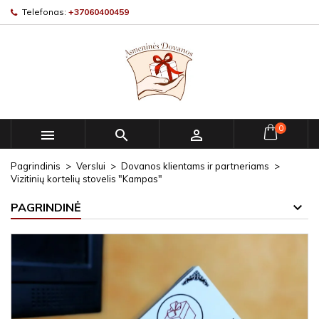
Telefonas:
+37060400459
0



Pagrindinis
Verslui
Dovanos klientams ir partneriams
Vizitinių kortelių stovelis "Kampas"
PAGRINDINĖ