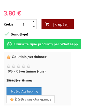
3,80 €
Į krepšelį

Kiekis

Sandėlyje!
Klauskite apie produktą per WhatsApp
Galutinis įvertinimas
:
0
/
5
-
0
Įvertinimu (-ais)
Žiūrėti įvertinimus
Rašyti Atsiliepimą
Žiūrėti visus atsiliepimus