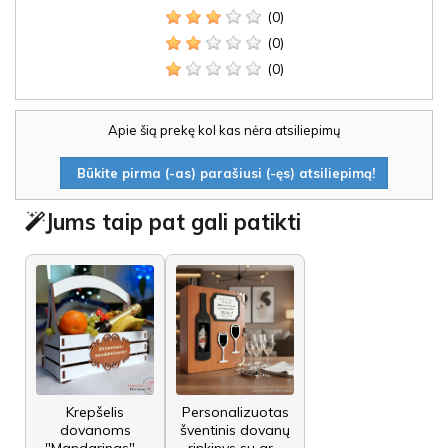
(0)
(0)
(0)
Apie šią prekę kol kas nėra atsiliepimų
Būkite pirma (-as) parašiusi (-ęs) atsiliepimą!
Jums taip pat gali patikti
Krepšelis
Personalizuotas
dovanoms
šventinis dovanų
"Mandarinas" –
rinkinys su gr...