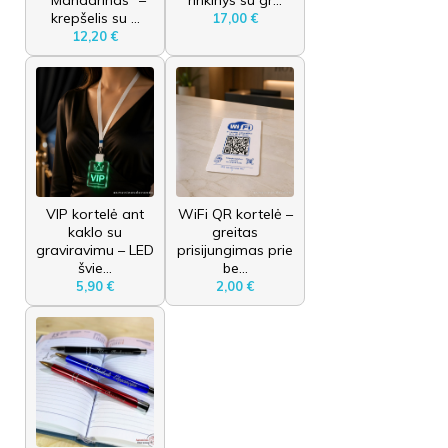
krepšelis su ...
17,00 €
12,20 €
VIP kortelė ant
WiFi QR kortelė –
kaklo su
greitas
graviravimu – LED
prisijungimas prie
švie...
be...
5,90 €
2,00 €