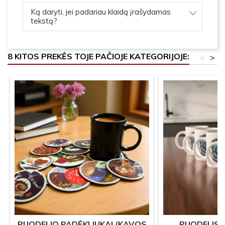
Ką daryti, jei padariau klaidą įrašydamas
tekstą?
8 KITOS PREKĖS TOJE PAČIOJE KATEGORIJOJE:
<
>
PUODELIO PADĖKLIUKAI (KAVOS
PUODELIS 