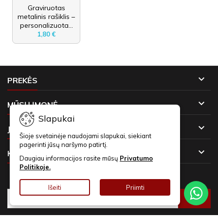
Graviruotas
metalinis rašiklis –
personalizuota...
1,80 €

PREKĖS

MŪSŲ ĮMONĖ
Slapukai

JŪSŲ PASKYRA
Šioje svetainėje naudojami slapukai, siekiant
pagerinti jūsų naršymo patirtį.

KONTAKTAI
Daugiau informacijos rasite mūsų
Privatumo
Politikoje.
NAUJIENLAIŠKIAI
Išeiti
Priimti