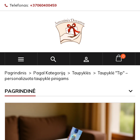
Telefonas:
+37060400459
0



Pagrindinis
Pagal Kategoriją
Taupyklės
Taupyklė "Tip" –
personalizuota taupyklė pinigams
PAGRINDINĖ