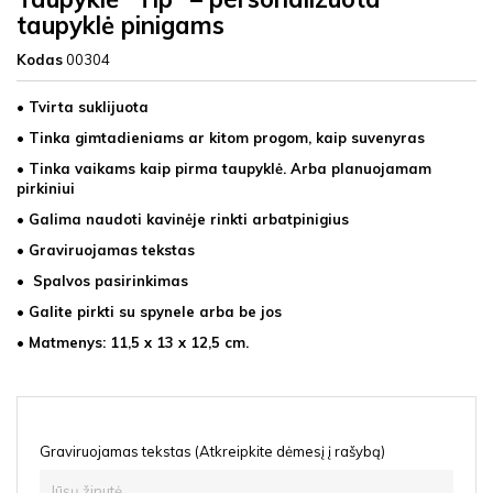
taupyklė pinigams
Kodas
00304
• Tvirta suklijuota
• Tinka gimtadieniams ar kitom progom, kaip suvenyras
• Tinka vaikams kaip pirma taupyklė. Arba planuojamam
pirkiniui
• Galima naudoti kavinėje rinkti arbatpinigius
• Graviruojamas tekstas
• Spalvos pasirinkimas
• Galite pirkti su spynele arba be jos
• Matmenys: 11,5 x 13 x 12,5 cm.
Graviruojamas tekstas (Atkreipkite dėmesį į rašybą)