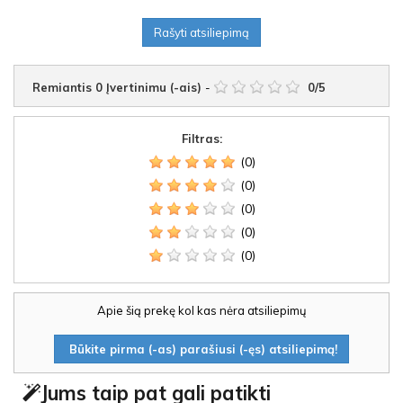
Rašyti atsiliepimą
Remiantis
0
Įvertinimu (-ais)
-
0
/
5
Filtras:
(0)
(0)
(0)
(0)
(0)
Apie šią prekę kol kas nėra atsiliepimų
Būkite pirma (-as) parašiusi (-ęs) atsiliepimą!
Jums taip pat gali patikti