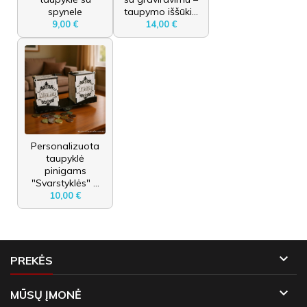
spynele
taupymo iššūki...
9,00 €
14,00 €
Personalizuota
taupyklė
pinigams
"Svarstyklės" ...
10,00 €

PREKĖS

MŪSŲ ĮMONĖ