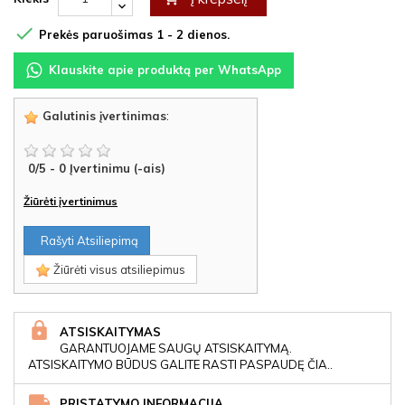

Prekės paruošimas 1 - 2 dienos.
Klauskite apie produktą per WhatsApp
Galutinis įvertinimas
:
0
/
5
-
0
Įvertinimu (-ais)
Žiūrėti įvertinimus
Rašyti Atsiliepimą
Žiūrėti visus atsiliepimus
ATSISKAITYMAS
GARANTUOJAME SAUGŲ ATSISKAITYMĄ.
ATSISKAITYMO BŪDUS GALITE RASTI PASPAUDĘ ČIA..
PRISTATYMO INFORMACIJA