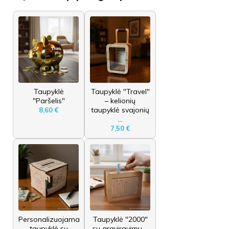
Taupyklė
Taupyklė "Travel"
"Paršelis"
– kelionių
taupyklė svajonių
8,60 €
...
7,50 €
Personalizuojama
Taupyklė "2000"
taupyklė su
su graviravimu –