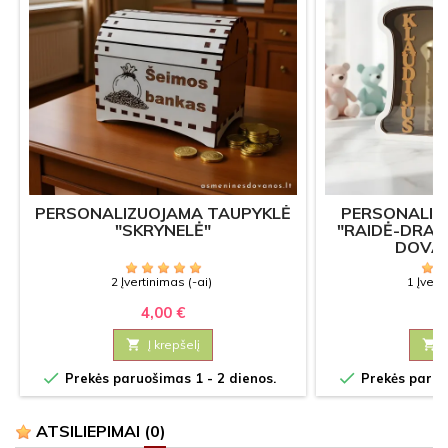
PERSONALIZUOJAMA TAUPYKLĖ
PERSONALIZ
"SKRYNELĖ"
"RAIDĖ-DRAM
DOVAN
2 Įvertinimas (-ai)
1 Įvert
4,00 €
24

Į krepšelį



Prekės paruošimas 1 - 2 dienos.
Prekės paruoš
ATSILIEPIMAI
(0)