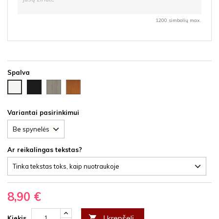
1200 simbolių max.
Spalva
Juoda
Ąžuolas
Vyšnia
Balta
HDF
latte
HDF
HDF
HDF
Variantai pasirinkimui
Ar reikalingas tekstas?
8,90 €
Į krepšelį

Kiekis