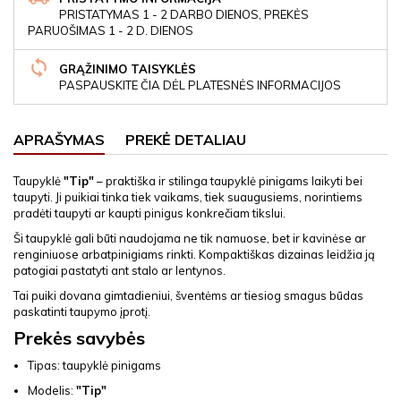
PRISTATYMAS 1 - 2 DARBO DIENOS, PREKĖS
PARUOŠIMAS 1 - 2 D. DIENOS
GRĄŽINIMO TAISYKLĖS
PASPAUSKITE ČIA DĖL PLATESNĖS INFORMACIJOS
APRAŠYMAS
PREKĖ DETALIAU
Taupyklė
"Tip"
– praktiška ir stilinga taupyklė pinigams laikyti bei
taupyti. Ji puikiai tinka tiek vaikams, tiek suaugusiems, norintiems
pradėti taupyti ar kaupti pinigus konkrečiam tikslui.
Ši taupyklė gali būti naudojama ne tik namuose, bet ir kavinėse ar
renginiuose arbatpinigiams rinkti. Kompaktiškas dizainas leidžia ją
patogiai pastatyti ant stalo ar lentynos.
Tai puiki dovana gimtadieniui, šventėms ar tiesiog smagus būdas
paskatinti taupymo įprotį.
Prekės savybės
Tipas: taupyklė pinigams
Modelis:
"Tip"