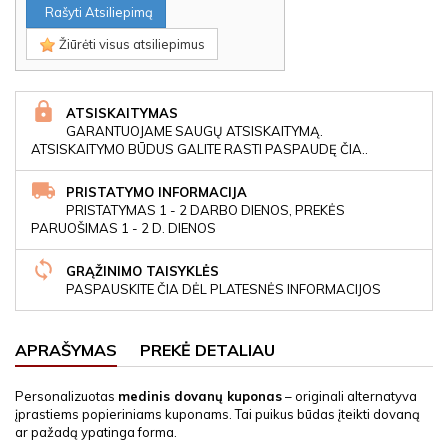
Rašyti Atsiliepimą
Žiūrėti visus atsiliepimus
ATSISKAITYMAS
GARANTUOJAME SAUGŲ ATSISKAITYMĄ.
ATSISKAITYMO BŪDUS GALITE RASTI PASPAUDĘ ČIA..
PRISTATYMO INFORMACIJA
PRISTATYMAS 1 - 2 DARBO DIENOS, PREKĖS
PARUOŠIMAS 1 - 2 D. DIENOS
GRĄŽINIMO TAISYKLĖS
PASPAUSKITE ČIA DĖL PLATESNĖS INFORMACIJOS
APRAŠYMAS
PREKĖ DETALIAU
Personalizuotas
medinis dovanų kuponas
– originali alternatyva
įprastiems popieriniams kuponams. Tai puikus būdas įteikti dovaną
ar pažadą ypatinga forma.