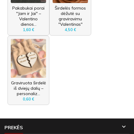
Pakabukai porai
Širdelės formos
"Jam ir Jai" –
dėžutė su
Valentino
graviravimu
dienos...
"Valentinas"
1,60 €
4,50 €
Graviruota širdelė
iš dviejų dalių –
personaliz...
0,60 €

PREKĖS