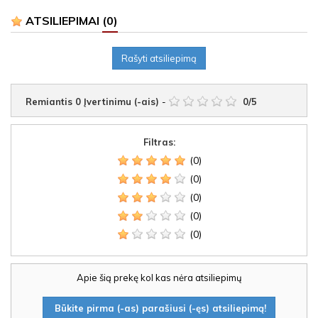
ATSILIEPIMAI
(0)
Rašyti atsiliepimą
Remiantis
0
Įvertinimu (-ais)
-
0
/
5
Filtras:
(0)
(0)
(0)
(0)
(0)
Apie šią prekę kol kas nėra atsiliepimų
Būkite pirma (-as) parašiusi (-ęs) atsiliepimą!