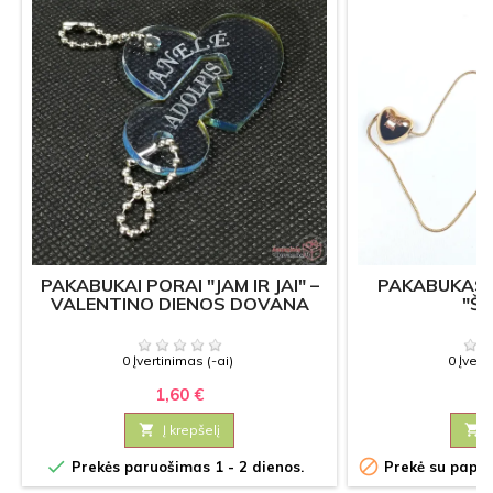
PAKABUKAI PORAI "JAM IR JAI" –
PAKABUKAS 
VALENTINO DIENOS DOVANA
"ŠI
0 Įvertinimas (-ai)
0 Įvert
1,60 €
5

Į krepšelį



Prekės paruošimas 1 - 2 dienos.
Prekė su papil