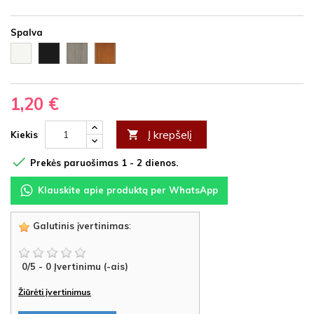
Spalva
Balta
Ąžuolas
Vyšnia
Juoda
HDF
latte
HDF
HDF
HDF
1,20 €
Į krepšelį

Kiekis

Prekės paruošimas 1 - 2 dienos.
Klauskite apie produktą per WhatsApp
Galutinis įvertinimas
:
0
/
5
-
0
Įvertinimu (-ais)
Žiūrėti įvertinimus