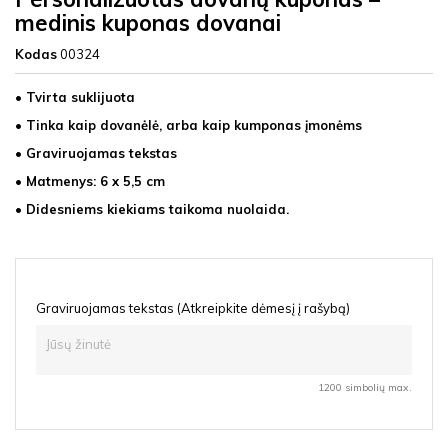
medinis kuponas dovanai
Kodas
00324
• Tvirta suklijuota
• Tinka kaip dovanėlė, arba kaip kumponas įmonėms
• Graviruojamas tekstas
• Matmenys: 6 x 5,5 cm
• Didesniems kiekiams taikoma nuolaida.
Graviruojamas tekstas (Atkreipkite dėmesį į rašybą)
1200 simbolių max.