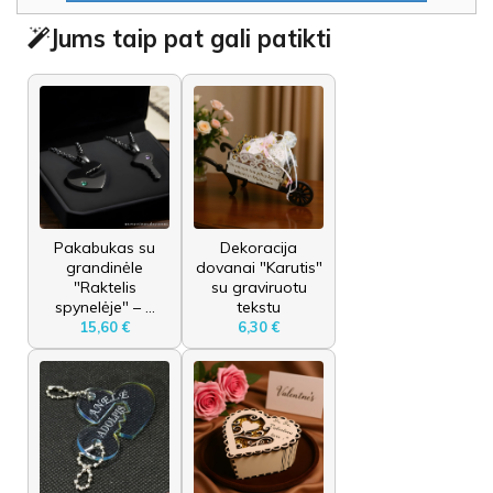
Jums taip pat gali patikti
Pakabukas su
Dekoracija
grandinėle
dovanai "Karutis"
"Raktelis
su graviruotu
spynelėje" – ...
tekstu
15,60 €
6,30 €