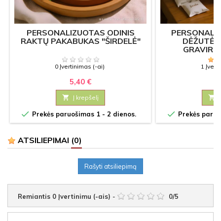
PERSONALIZUOTAS ODINIS
PERSONALI
RAKTŲ PAKABUKAS "ŠIRDELĖ"
DĖŽUTĖ "
GRAVIRU
0 Įvertinimas (-ai)
1 Įvert
5,40 €
16

Į krepšelį



Prekės paruošimas 1 - 2 dienos.
Prekės paruoš
ATSILIEPIMAI
(0)
Rašyti atsiliepimą
Remiantis
0
Įvertinimu (-ais)
-
0
/
5