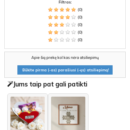
Filtras:
(0)
(0)
(0)
(0)
(0)
Apie šią prekę kol kas nėra atsiliepimų
Būkite pirma (-as) parašiusi (-ęs) atsiliepimą!
Jums taip pat gali patikti