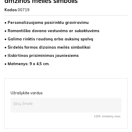
amžinos meilės simbolis
Kodas
00719
• Personalizuojama pasirinktu graviravimu
• Romantiška dovana vestuvėms ar sukaktuvėms
• Galima rinktis raudoną arba auksinę spalvą
• Širdelės formos dizainas meilės simbolikai
• Išskirtinas prisiminimas jauniesiems
• Matmenys: 9 x 4,5 cm.
Užrašykite vardus
1200 simbolių max.