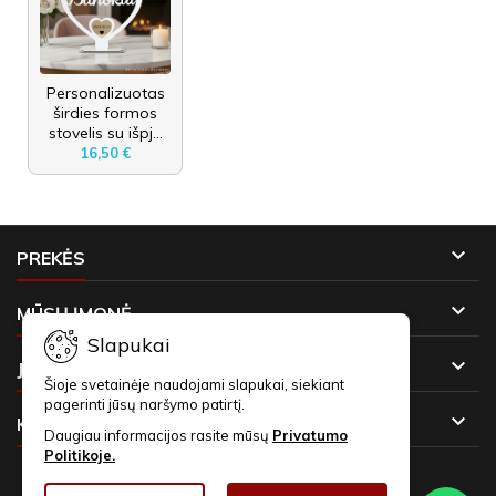
Personalizuotas
širdies formos
stovelis su išpj...
16,50 €

PREKĖS

MŪSŲ ĮMONĖ
Slapukai

JŪSŲ PASKYRA
Šioje svetainėje naudojami slapukai, siekiant
pagerinti jūsų naršymo patirtį.

KONTAKTAI
Daugiau informacijos rasite mūsų
Privatumo
Politikoje.
NAUJIENLAIŠKIAI