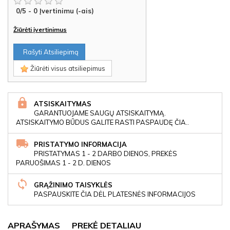
0
/
5
-
0
Įvertinimu (-ais)
Žiūrėti įvertinimus
Rašyti Atsiliepimą
Žiūrėti visus atsiliepimus
ATSISKAITYMAS
GARANTUOJAME SAUGŲ ATSISKAITYMĄ.
ATSISKAITYMO BŪDUS GALITE RASTI PASPAUDĘ ČIA..
PRISTATYMO INFORMACIJA
PRISTATYMAS 1 - 2 DARBO DIENOS, PREKĖS
PARUOŠIMAS 1 - 2 D. DIENOS
GRĄŽINIMO TAISYKLĖS
PASPAUSKITE ČIA DĖL PLATESNĖS INFORMACIJOS
APRAŠYMAS
PREKĖ DETALIAU