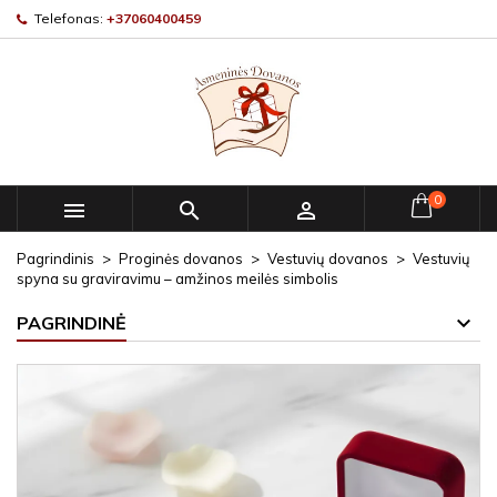
Telefonas:
+37060400459
0



Pagrindinis
Proginės dovanos
Vestuvių dovanos
Vestuvių
spyna su graviravimu – amžinos meilės simbolis
PAGRINDINĖ