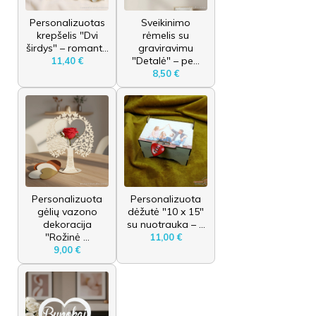
Personalizuotas
Sveikinimo
krepšelis "Dvi
rėmelis su
širdys" – romant...
graviravimu
"Detalė" – pe...
11,40 €
8,50 €
Personalizuota
Personalizuota
gėlių vazono
dėžutė "10 x 15"
dekoracija
su nuotrauka – ...
"Rožinė ...
11,00 €
9,00 €