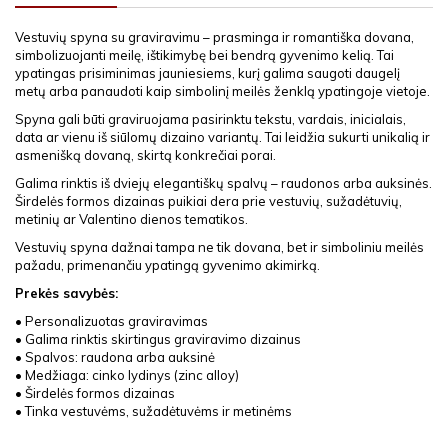
Vestuvių spyna su graviravimu – prasminga ir romantiška dovana,
simbolizuojanti meilę, ištikimybę bei bendrą gyvenimo kelią. Tai
ypatingas prisiminimas jauniesiems, kurį galima saugoti daugelį
metų arba panaudoti kaip simbolinį meilės ženklą ypatingoje vietoje.
Spyna gali būti graviruojama pasirinktu tekstu, vardais, inicialais,
data ar vienu iš siūlomų dizaino variantų. Tai leidžia sukurti unikalią ir
asmenišką dovaną, skirtą konkrečiai porai.
Galima rinktis iš dviejų elegantiškų spalvų – raudonos arba auksinės.
Širdelės formos dizainas puikiai dera prie vestuvių, sužadėtuvių,
metinių ar Valentino dienos tematikos.
Vestuvių spyna dažnai tampa ne tik dovana, bet ir simboliniu meilės
pažadu, primenančiu ypatingą gyvenimo akimirką.
Prekės savybės:
• Personalizuotas graviravimas
• Galima rinktis skirtingus graviravimo dizainus
• Spalvos: raudona arba auksinė
• Medžiaga: cinko lydinys (zinc alloy)
• Širdelės formos dizainas
• Tinka vestuvėms, sužadėtuvėms ir metinėms