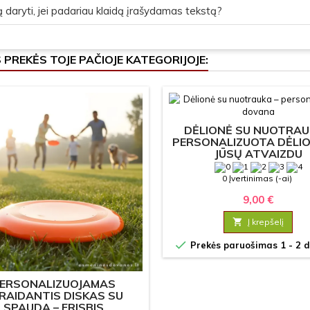
 daryti, jei padariau klaidą įrašydamas tekstą?
S PREKĖS TOJE PAČIOJE KATEGORIJOJE:
DĖLIONĖ SU NUOTRAU
PERSONALIZUOTA DĖLIO
JŪSŲ ATVAIZDU
0 Įvertinimas (-ai)
9,00 €

Į krepšelį

Prekės paruošimas 1 - 2 d
ERSONALIZUOJAMAS
RAIDANTIS DISKAS SU
SPAUDA – FRISBIS