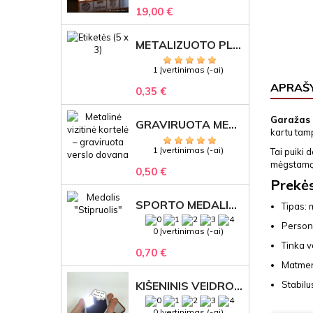
19,00 €
METALIZUOTO PLASTIKO ETIKETĖS SU GRAVIRUOTU TEKSTU -LOGOTIPU
1 Įvertinimas (-ai)
APRAŠ
0,35 €
Garažas
GRAVIRUOTA METALINĖ VIZITINĖ KORTELĖ SU LOGOTIPU – REPREZENTACINĖ VERSLO DOVANA
kartu tam
1 Įvertinimas (-ai)
Tai puiki 
mėgstamą 
0,50 €
Prekė
SPORTO MEDALIS "STIPRUOLIS" SU GRAVIRUOTU TEKSTU
Tipas: 
Persona
0 Įvertinimas (-ai)
Tinka v
0,70 €
Matmen
KIŠENINIS VEIDRODĖLIS
Stabilu
0 Įvertinimas (-ai)