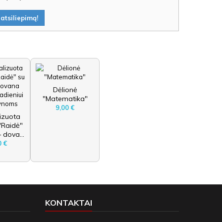
atsiliepimą!
Dėlionė
"Matematika"
9,00 €
izuota
"Raidė"
 dova...
0 €
KONTAKTAI