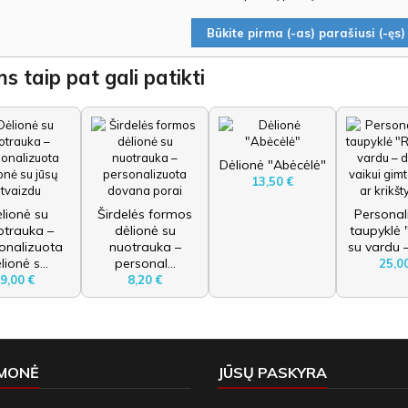
Būkite pirma (-as) parašiusi (-ęs) 
s taip pat gali patikti
Dėlionė "Abėcėlė"
13,50 €
lionė su
Širdelės formos
Personal
otrauka –
dėlionė su
taupyklė 
onalizuota
nuotrauka –
su vardu –
lionė s...
personal...
25,0
9,00 €
8,20 €
ĮMONĖ
JŪSŲ PASKYRA