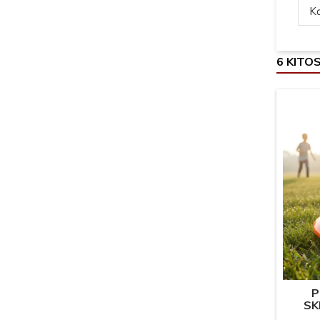
Ką
6 KITO
P
SK