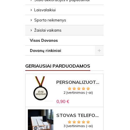
Laisvalaikiui
Sporto reikmenys
Žaislai vaikams
Visos Dovanos
Dovanų rinkiniai
GERIAUSIAI PARDUODAMOS
PERSONALIZUOTAS MEDALIS "1" SU GRAVIRUOTU TEKSTU
2 Įvertinimas (-ai)
0,90 €
STOVAS TELEFONAMS KLASEI (27 VIETOS) – GRAVIRUOJAMAS ORGANIZATORIUS
3 Įvertinimas (-ai)