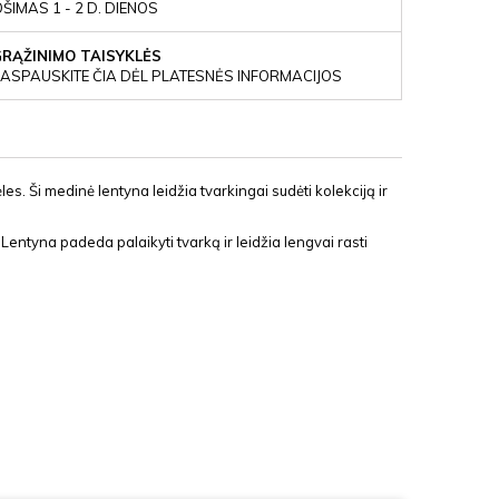
IMAS 1 - 2 D. DIENOS
GRĄŽINIMO TAISYKLĖS
ASPAUSKITE ČIA DĖL PLATESNĖS INFORMACIJOS
es. Ši medinė lentyna leidžia tvarkingai sudėti kolekciją ir
Lentyna padeda palaikyti tvarką ir leidžia lengvai rasti