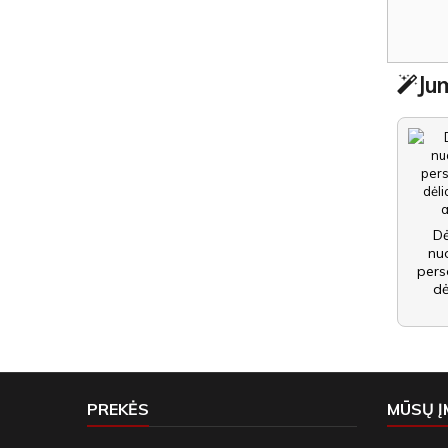
Jum
Dė
nu
pers
dė
PREKĖS
MŪSŲ 