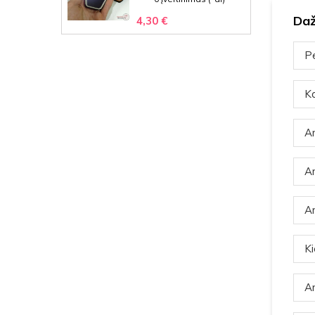
Daž
4,30 €
Pe
Ka
Ar
Ar
Ar
Ki
Ar