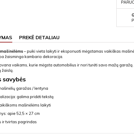
PARUOŠ
P
YMAS
PREKĖ DETALIAU
 mašinėlėms
– puiki vieta laikyti ir eksponuoti mėgstamas vaikiškas mašinėl
pa žaisminga kambario dekoracija.
dovana vaikams, kurie mėgsta automobilius ir nori turėti savo mažą garažą. 
žaislą.
s savybės
mašinėlių garažas / lentyna
lizacija: galima pridėti tekstą
aikiškoms mašinėlėms laikyti
ys: apie 52,5 × 27 cm
s ir tvirtas pagrindas