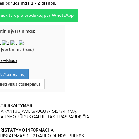
s paruošimas 1 - 2 dienos.
auskite apie produktą per WhatsApp
tinis įvertinimas
:
Įvertinimu (-ais)
įvertinimus
i Atsiliepimą
rėti visus atsiliepimus
ATSISKAITYMAS
GARANTUOJAME SAUGŲ ATSISKAITYMĄ.
KAITYMO BŪDUS GALITE RASTI PASPAUDĘ ČIA..
PRISTATYMO INFORMACIJA
RISTATYMAS 1 - 2 DARBO DIENOS, PREKĖS