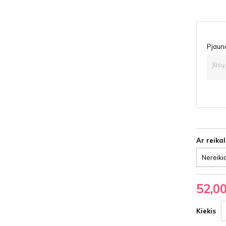
Pjauna
Ar reika
52,0
Kiekis