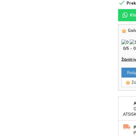

Prekė
Kl
Galu
0
/
5
-
0
Žiūrėti 
Rašyt
Žiū
ATSIS
P