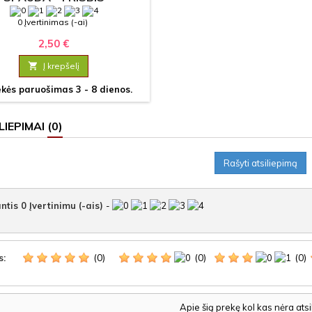
0 Įvertinimas (-ai)
2,50 €

Į krepšelį
kės paruošimas 3 - 8 dienos.
LIEPIMAI
(0)
Rašyti atsiliepimą
ntis
0
Įvertinimu (-ais)
-
(0)
(0)
(0)
s:
Apie šią prekę kol kas nėra ats