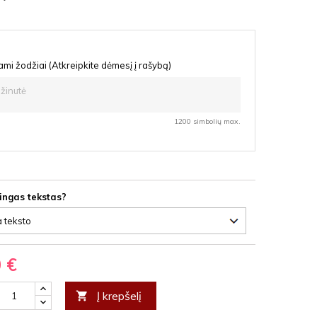
mi žodžiai (Atkreipkite dėmesį į rašybą)
1200 simbolių max.
lingas tekstas?
0 €
Į krepšelį
