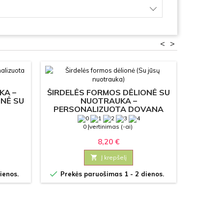
<
>
D
KA –
ŠIRDELĖS FORMOS DĖLIONĖ SU
NĖ SU
NUOTRAUKA –
PERSONALIZUOTA DOVANA
PORAI
0 Įvertinimas (-ai)
8,20 €

Į krepšelį

Prek

ienos.
Prekės paruošimas 1 - 2 dienos.