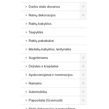
Darbo stalo dovanos
Namų dekoracijos
Raktų kabyklos
Taupyklės
Raktų pakabukai
Medalių kabyklos, lentynėlės
Augintiniams
Dėžutės ir krepšeliai
Apdovanojimai ir nominacijos
Namams
Automobiliui
Papuošalai (Graviruoti)
Stalo dekoracijos ir papuošimai