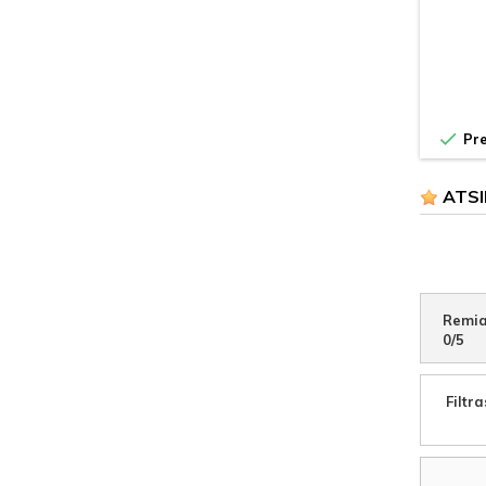

Pre
ATSI
Remia
0
/
5
Filtra