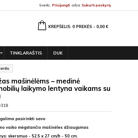
Sveiki,
Prisijungti
arba
Sukurti paskyrą
ška
KREPŠELIS
0
PREKĖS -
0,00 €
TINKLARAŠTIS
DUK
vardu
žas mašinėlėms – medinė
obilių laikymo lentyna vaikams su
u
0318
 galima pasirinkti savo
eno vaiko mėgstančio mašinėles džiaugsmas
ys: skersmuo - 52.5 x 27 cm/h - 50 cm.