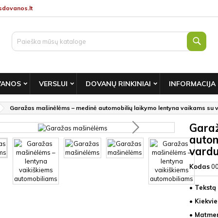
dovanos.lt
Paie
VANOS
VERSLUI
DOVANŲ RINKINIAI
INFORMACIJA
Garažas mašinėlėms – medinė automobilių laikymo lentyna vaikams su 
Gara
autom
vard
Kodas
0
• Tekstą
• Kiekvi
• Matmen