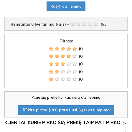
Rašyti atsiliepimą
Remiantis
0
Įvertinimu (-ais)
-
0
/
5
Filtras:
(0)
(0)
(0)
(0)
(0)
Apie šią prekę kol kas nėra atsiliepimų
Būkite pirma (-as) parašiusi (-ęs) atsiliepimą!
KLIENTAI, KURIE PIRKO ŠIĄ PREKĘ TAIP PAT PIRKO:
>
<