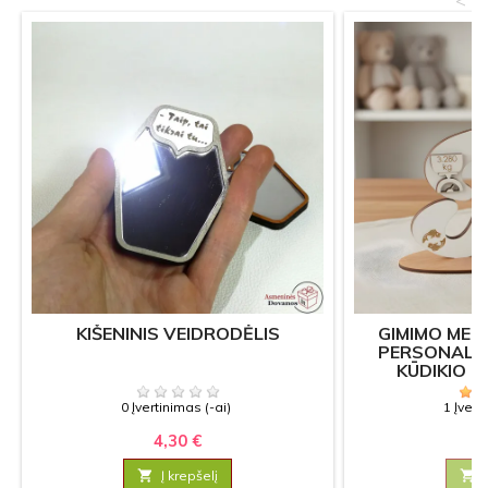
KIŠENINIS VEIDRODĖLIS
GIMIMO METR
PERSONALI
KŪDIKIO 
0 Įvertinimas (-ai)
1 Įvert
4,30 €
7

Į krepšelį
