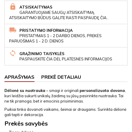
ATSISKAITYMAS
GARANTUOJAME SAUGŲ ATSISKAITYMĄ.
ATSISKAITYMO BŪDUS GALITE RASTI PASPAUDĘ ČIA..
PRISTATYMO INFORMACIJA
PRISTATYMAS 1 - 2 DARBO DIENOS, PREKĖS
PARUOŠIMAS 1 - 2 D. DIENOS
GRĄŽINIMO TAISYKLĖS
PASPAUSKITE ČIA DĖL PLATESNĖS INFORMACIJOS
APRAŠYMAS
PREKĖ DETALIAU
Dėlionė su nuotrauka
– smagi ir originali
personalizuota dovana
,
kuri leidžia sukurti unikalų žaidimą su jūsų pasirinkta nuotrauka. Tai
ne tik pramoga, bet ir emocinis prisiminimas.
Puikiai tinka dovanoti vaikams, šeimai ar draugams. Surinkta dėlionė
gali tapti ir dekoracija.
Prekės savybės