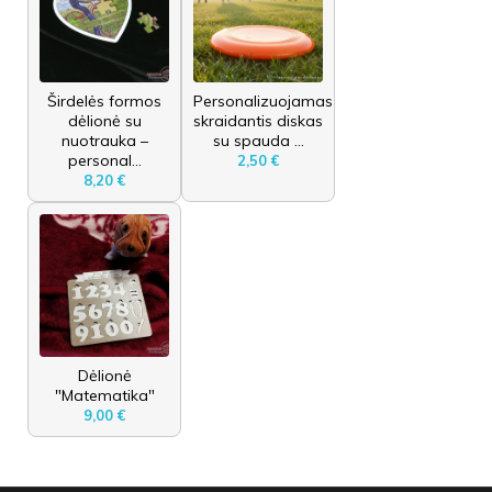
Širdelės formos
Personalizuojamas
dėlionė su
skraidantis diskas
nuotrauka –
su spauda ...
personal...
2,50 €
8,20 €
Dėlionė
"Matematika"
9,00 €