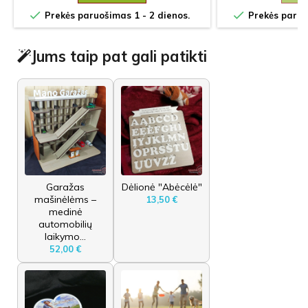


Prekės paruošimas 1 - 2 dienos.
Prekės paruoš
Jums taip pat gali patikti
Garažas
Dėlionė "Abėcėlė"
mašinėlėms –
13,50 €
medinė
automobilių
laikymo...
52,00 €