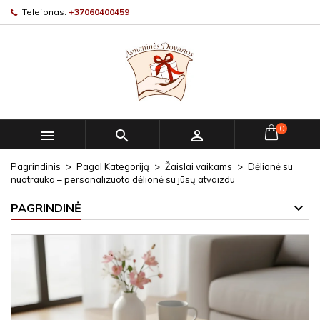
Telefonas:
+37060400459
0



Pagrindinis
Pagal Kategoriją
Žaislai vaikams
Dėlionė su
nuotrauka – personalizuota dėlionė su jūsų atvaizdu
PAGRINDINĖ