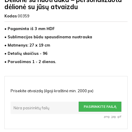
dėlionė su jūsų atvaizdu
Kodas
00359
• Pagaminta iš 3 mm HDF
• Sublimacijos būdu spausdinama nuotrauka
• Matmenys: 27 x 19 cm
• Detalių skaičius - 96
• Paruošimas 1 - 2 dienos.
Prisekite atvaizdą (ilgoji kraštinė min. 2000 px)
PASIRINKITE FAILĄ
Nėra pasirinktų failų
.png .jpg .gif