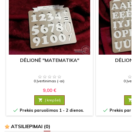
DĖLIONĖ "MATEMATIKA"
DĖLIONĖ
0 Įvertinimas (-ai)
0 Įvert
9,00 €
13

Į krepšelį



Prekės paruošimas 1 - 2 dienos.
Prekės paruoš
ATSILIEPIMAI
(0)