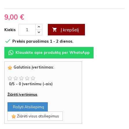
9,00 €
Į krepšelį

Kiekis

Prekės paruošimas 1 - 2 dienos.
Klauskite apie produktą per WhatsApp
Galutinis įvertinimas
:
0
/
5
-
0
Įvertinimu (-ais)
Žiūrėti įvertinimus
Rašyti Atsiliepimą
Žiūrėti visus atsiliepimus