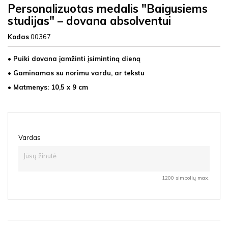
Personalizuotas medalis "Baigusiems
studijas" – dovana absolventui
Kodas
00367
• Puiki dovana įamžinti įsimintiną dieną
• Gaminamas su norimu vardu, ar tekstu
• Matmenys: 10,5 x 9 cm
Vardas
1200 simbolių max.