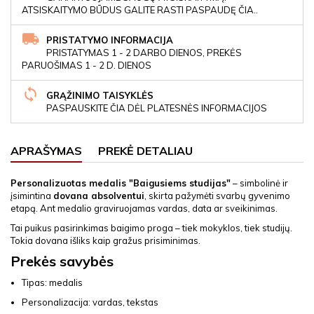
ATSISKAITYMO BŪDUS GALITE RASTI PASPAUDĘ ČIA..
PRISTATYMO INFORMACIJA
PRISTATYMAS 1 - 2 DARBO DIENOS, PREKĖS
PARUOŠIMAS 1 - 2 D. DIENOS
GRĄŽINIMO TAISYKLĖS
PASPAUSKITE ČIA DĖL PLATESNĖS INFORMACIJOS
APRAŠYMAS
PREKĖ DETALIAU
Personalizuotas medalis "Baigusiems studijas"
– simbolinė ir
įsimintina
dovana absolventui
, skirta pažymėti svarbų gyvenimo
etapą. Ant medalio graviruojamas vardas, data ar sveikinimas.
Tai puikus pasirinkimas baigimo proga – tiek mokyklos, tiek studijų.
Tokia dovana išliks kaip gražus prisiminimas.
Prekės savybės
Tipas: medalis
Personalizacija: vardas, tekstas