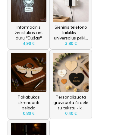
Informacinis
Sieninis telefono
ženkliukas ant
laikiklis –
durų "Dušas"
universalus prikl...
4,90 €
3,80 €
Pakabukas
Personalizuota
skrendanti
graviruota širdelė
pelėda
su tekstu - k...
0,80 €
0,40 €