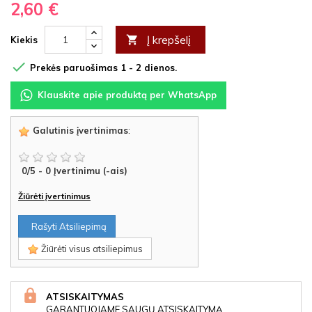
2,60 €
Į krepšelį

Kiekis

Prekės paruošimas 1 - 2 dienos.
Klauskite apie produktą per WhatsApp
Galutinis įvertinimas
:
0
/
5
-
0
Įvertinimu (-ais)
Žiūrėti įvertinimus
Rašyti Atsiliepimą
Žiūrėti visus atsiliepimus
ATSISKAITYMAS
GARANTUOJAME SAUGŲ ATSISKAITYMĄ.