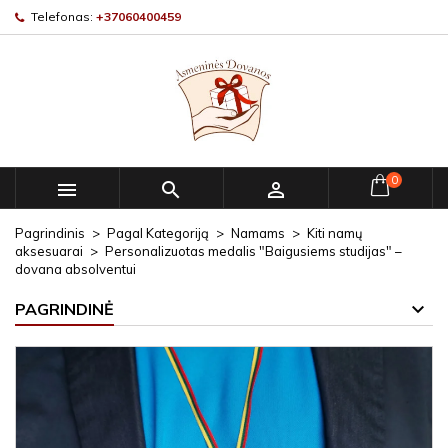
Telefonas:
+37060400459
0



Pagrindinis
Pagal Kategoriją
Namams
Kiti namų
aksesuarai
Personalizuotas medalis "Baigusiems studijas" –
dovana absolventui
PAGRINDINĖ