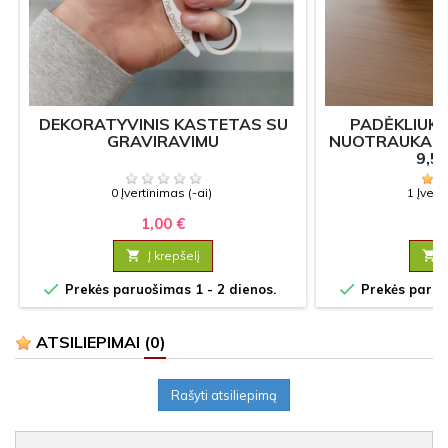
DEKORATYVINIS KASTETAS SU
PADĖKLIUKA
GRAVIRAVIMU
NUOTRAUKA –
9,5
0 Įvertinimas (-ai)
1 Įvert
1,00 €
3

Į krepšelį



Prekės paruošimas 1 - 2 dienos.
Prekės paruoš
ATSILIEPIMAI
(0)
Rašyti atsiliepimą