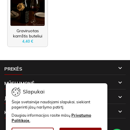
Graviruotas
kamštis buteliui
4,40 €

PREKĖS

MŪSŲ ĮMONĖ
Slapukai

JŪSŲ PASKYRA
Šioje svetainėje naudojami slapukai, siekiant
pagerinti jūsų naršymo patirtį.

KONTAKTAI
Daugiau informacijos rasite mūsų
Privatumo
Politikoje.
NAUJIENLAIŠKIAI