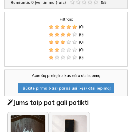
Remiantis
0
Įvertinimu (-ais)
-
0
/
5
Filtras:
(0)
(0)
(0)
(0)
(0)
Apie šią prekę kol kas nėra atsiliepimų
Būkite pirma (-as) parašiusi (-ęs) atsiliepimą!
Jums taip pat gali patikti