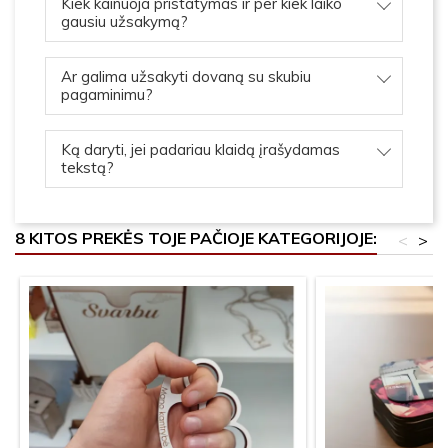
Kiek kainuoja pristatymas ir per kiek laiko
gausiu užsakymą?
Ar galima užsakyti dovaną su skubiu
pagaminimu?
Ką daryti, jei padariau klaidą įrašydamas
tekstą?
8 KITOS PREKĖS TOJE PAČIOJE KATEGORIJOJE:
<
>