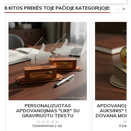
8 KITOS PREKĖS TOJE PAČIOJE KATEGORIJOJE:
<
>
PERSONALIZUOTAS
APDOVANOJIM
APDOVANOJIMAS "LIKE" SU
AUKSINIS" S
GRAVIRUOTU TEKSTU
DOVANA MOKYT
0 Įvertinimas (-ai)
0 Įvert