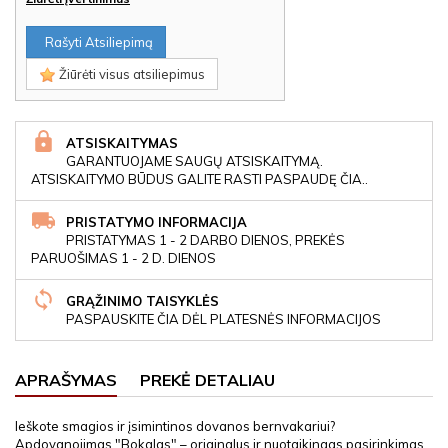
Rašyti Atsiliepimą
Žiūrėti visus atsiliepimus
ATSISKAITYMAS
GARANTUOJAME SAUGŲ ATSISKAITYMĄ.
ATSISKAITYMO BŪDUS GALITE RASTI PASPAUDĘ ČIA..
PRISTATYMO INFORMACIJA
PRISTATYMAS 1 - 2 DARBO DIENOS, PREKĖS
PARUOŠIMAS 1 - 2 D. DIENOS
GRĄŽINIMO TAISYKLĖS
PASPAUSKITE ČIA DĖL PLATESNĖS INFORMACIJOS
APRAŠYMAS
PREKĖ DETALIAU
Ieškote smagios ir įsimintinos dovanos bernvakariui?
Apdovanojimas "Bokalas" – originalus ir nuotaikingas pasirinkimas,