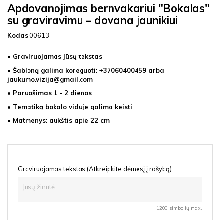
Apdovanojimas bernvakariui "Bokalas"
su graviravimu – dovana jaunikiui
Kodas
00613
• Graviruojamas jūsų tekstas
• Šabloną galima koreguoti: +37060400459 arba:
jaukumo.vizija@gmail.com
• Paruošimas 1 - 2 dienos
• Tematiką bokalo viduje galima keisti
• Matmenys: aukštis apie 22 cm
Graviruojamas tekstas (Atkreipkite dėmesį į rašybą)
1200 simbolių max.