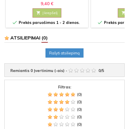
9,40 €
13

Į krepšelį



Prekės paruošimas 1 - 2 dienos.
Prekės paruoš
ATSILIEPIMAI
(0)
Rašyti atsiliepimą
Remiantis
0
Įvertinimu (-ais)
-
0
/
5
Filtras:
(0)
(0)
(0)
(0)
(0)