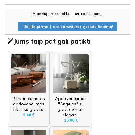
Apie šią prekę kol kas nėra atsiliepimų
Būkite pirma (-as) parašiusi (-ęs) atsiliepimą!
Jums taip pat gali patikti
Personalizuotas
Apdovanojimas
apdovanojimas
"Angelas" su
"Like" su graviru...
graviravimu –
elegan...
9,40 €
10,00 €