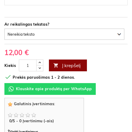
Ar reikalingas tekstas?
12,00 €
Į krepšelį

Kiekis

Prekės paruošimas 1 - 2 dienos.
Klauskite apie produktą per WhatsApp
Galutinis įvertinimas
:
0
/
5
-
0
Įvertinimu (-ais)
Žiūrėti įvertinimus