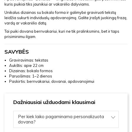
kuris puikiai tiks jaunikiui ar vakarėlio dalyviams.
Unikalus dizainas su bokalo forma ir galimybė graviruoti tekstą
leidžia sukurti individualų apdovanojimą. Galite įrašyti juokingą frazę,
vardą ar vakarėlio datą.
Tai puiki dovana bernvakariui, kuri ne tik pralinksmins, bet ir taps
prisiminimu ilgam.
SAVYBĖS
Graviravimas: tekstas
Aukštis: apie 22 cm
Dizainas: bokalo formos
Paruošimas: 1–2 dienos
Paskirtis: bernvakariui, dovanai, apdovanojimui
Dažniausiai užduodami klausimai
Per kiek laiko pagaminama personalizuota
dovana?