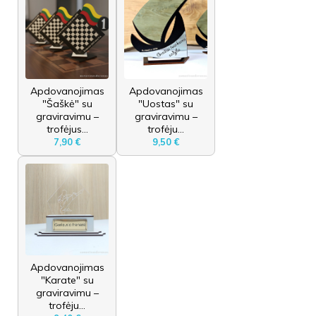
Apdovanojimas
Apdovanojimas
"Šaškė" su
"Uostas" su
graviravimu –
graviravimu –
trofėjus...
trofėju...
7,90 €
9,50 €
Apdovanojimas
"Karate" su
graviravimu –
trofėju...