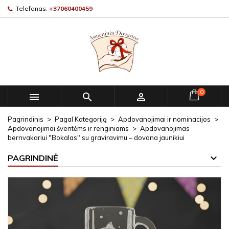
Telefonas:
+37060400459
0



Pagrindinis
Pagal Kategoriją
Apdovanojimai ir nominacijos
Apdovanojimai šventėms ir renginiams
Apdovanojimas
bernvakariui "Bokalas" su graviravimu – dovana jaunikiui
PAGRINDINĖ