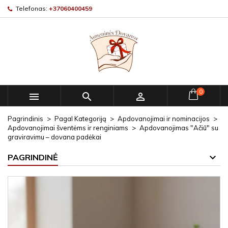
Telefonas:
+37060400459
0



Pagrindinis
Pagal Kategoriją
Apdovanojimai ir nominacijos
Apdovanojimai šventėms ir renginiams
Apdovanojimas "Ačiū" su
graviravimu – dovana padėkai
PAGRINDINĖ