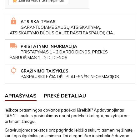
Žiūrėti visus atsiliepimus
ATSISKAITYMAS
GARANTUOJAME SAUGŲ ATSISKAITYMĄ.
ATSISKAITYMO BŪDUS GALITE RASTI PASPAUDĘ ČIA..
PRISTATYMO INFORMACIJA
PRISTATYMAS 1 - 2 DARBO DIENOS, PREKĖS
PARUOŠIMAS 1 - 2 D. DIENOS
GRĄŽINIMO TAISYKLĖS
PASPAUSKITE ČIA DĖL PLATESNĖS INFORMACIJOS
APRAŠYMAS
PREKĖ DETALIAU
Ieškote prasmingos dovanos padėkai išreikšti? Apdovanojimas
"Ačiū" – puikus pasirinkimas norint padėkoti kolegai, mokytojui ar
artimam žmogui.
Graviruojamas tekstas ant pagrindo leidžia sukurti asmeninę žinutę,
kuri taps ilgalaikiu prisiminimu. Tai elegantiška ir simbolinė dovana