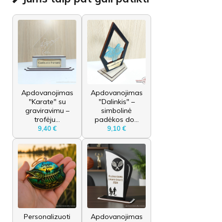
Apdovanojimas
Apdovanojimas
"Karate" su
"Dalinkis" –
graviravimu –
simbolinė
trofėju...
padėkos do...
9,40 €
9,10 €
Personalizuoti
Apdovanojimas