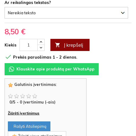
Ar reikalingas tekstas?
8,50 €
Į krepšelį

Kiekis

Prekės paruošimas 1 - 2 dienos.
Klauskite apie produktą per WhatsApp
Galutinis įvertinimas
:
0
/
5
-
0
Įvertinimu (-ais)
Žiūrėti įvertinimus
Rašyti Atsiliepimą