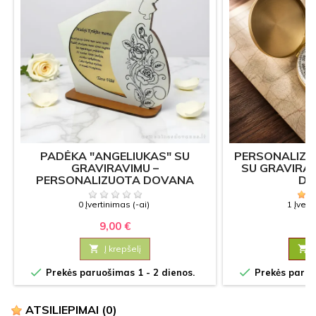
PADĖKA "ANGELIUKAS" SU
PERSONALIZ
GRAVIRAVIMU –
SU GRAVIRAV
PERSONALIZUOTA DOVANA
DO
ĮVAIRIOMS PROGOMS
0 Įvertinimas (-ai)
1 Įvert
9,00 €
6

Į krepšelį



Prekės paruošimas 1 - 2 dienos.
Prekės paruoš
ATSILIEPIMAI
(0)