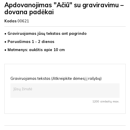
Apdovanojimas "Ačiū" su graviravimu –
dovana padėkai
Kodas
00621
• Graviruojamas jūsų tekstas ant pagrindo
• Paruošimas 1 - 2 dienos
• Matmenys: aukštis apie 10 cm
Graviruojamas tekstas (Atkreipkite dėmesį į rašybą)
1200 simbolių max.