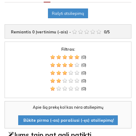
Rašyti atsiliepimą
Remiantis
0
Įvertinimu (-ais)
-
0
/
5
Filtras:
(0)
(0)
(0)
(0)
(0)
Apie šią prekę kol kas nėra atsiliepimų
Būkite pirma (-as) parašiusi (-ęs) atsiliepimą!
Jums taip pat gali patikti