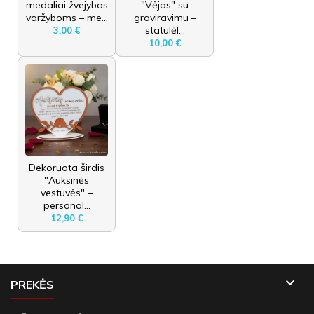
medaliai žvejybos
"Vėjas" su
varžyboms – me...
graviravimu –
statulėl...
3,00 €
10,00 €
Dekoruota širdis
"Auksinės
vestuvės" –
personal...
12,90 €

PREKĖS