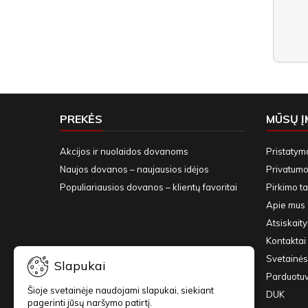
PREKĖS
MŪSŲ 
Akcijos ir nuolaidos dovanoms
Pristatym
Naujos dovanos – naujausios idėjos
Privatumo 
Populiariausios dovanos – klientų favoritai
Pirkimo ta
Apie mus
Atsiskait
Kontaktai 
Svetainės
Slapukai
Parduotu
Šioje svetainėje naudojami slapukai, siekiant
DUK
pagerinti jūsų naršymo patirtį.