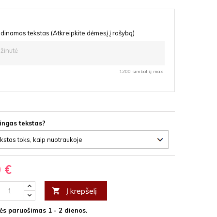
inamas tekstas (Atkreipkite dėmesį į rašybą)
1200 simbolių max.
lingas tekstas?
0 €
Į krepšelį

s paruošimas 1 - 2 dienos.