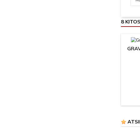
8 KITO
GRAV
ATSI