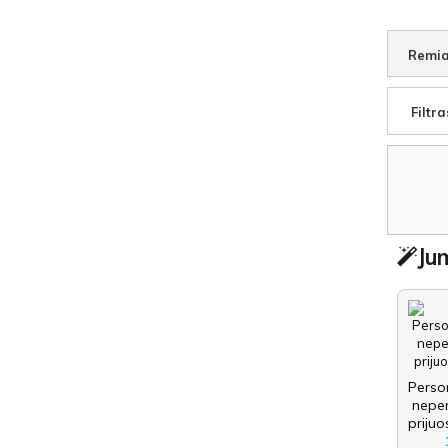
Remia
Filtra
Jum
Perso
nepe
prijuo