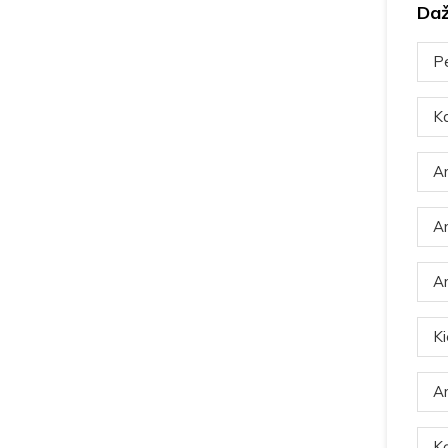
Daž
Pe
Ka
Ar
Ar
Ar
Ki
Ar
Ką