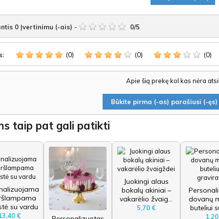
ntis
0
Įvertinimu (-ais)
-
0
/
5
(0)
(0)
(0)
s:
Apie šią prekę kol kas nėra ats
Būkite pirma (-as) parašiusi (-ęs) 
s taip pat gali patikti
Juokingi alaus
nalizuojama
bokalų akiniai –
Personal
ršlampama
vakarėlio žvaig...
dovanų m
stė su vardu
buteliui s
5,70 €
13,40 €
1,20
Personalizuotas