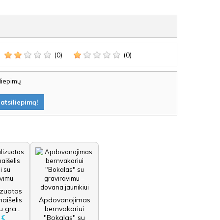
(0)
(0)
iliepimų
atsiliepimą!
izuotas
aišelis
Apdovanojimas
u gra...
bernvakariui
"Bokalas" su
 €