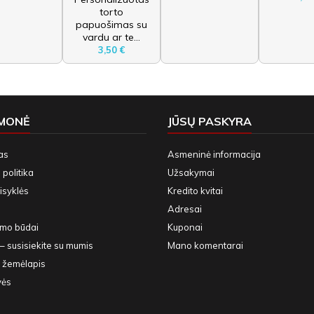
torto
papuošimas su
vardu ar te...
3,50 €
ĮMONĖ
JŪSŲ PASKYRA
as
Asmeninė informacija
politika
Užsakymai
isyklės
Kredito kvitai
Adresai
ymo būdai
Kuponai
– susisiekite su mumis
Mano komentarai
 žemėlapis
vės