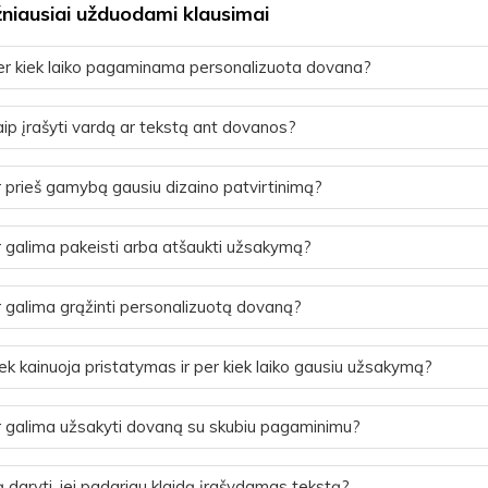
niausiai užduodami klausimai
r kiek laiko pagaminama personalizuota dovana?
ip įrašyti vardą ar tekstą ant dovanos?
 prieš gamybą gausiu dizaino patvirtinimą?
 galima pakeisti arba atšaukti užsakymą?
 galima grąžinti personalizuotą dovaną?
ek kainuoja pristatymas ir per kiek laiko gausiu užsakymą?
 galima užsakyti dovaną su skubiu pagaminimu?
 daryti, jei padariau klaidą įrašydamas tekstą?