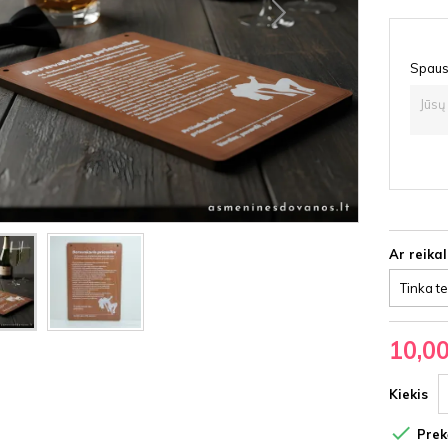
Spausd
Ar reika
10,0
Kiekis

Prekė