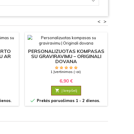
<
>
ORTO
PERSONALIZUOTAS KOMPASAS
PER
U AR
SU GRAVIRAVIMU – ORIGINALI
BO
DOVANA
(G
1 Įvertinimas (-ai)
6,90 €

Į krepšelį

ienos.
Prekės paruošimas 1 - 2 dienos.