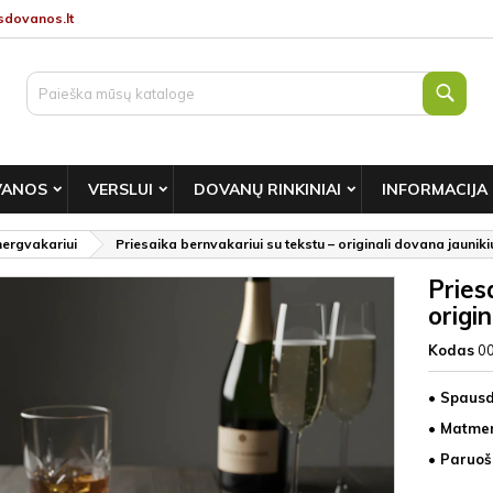
dovanos.lt
Paie
VANOS
VERSLUI
DOVANŲ RINKINIAI
INFORMACIJA
mergvakariui
Priesaika bernvakariui su tekstu – originali dovana jaunikiu
Pries
origin
Kodas
0
• Spausd
• Matmen
• Paruoš