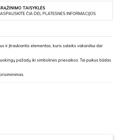
GRĄŽINIMO TAISYKLĖS
ASPAUSKITE ČIA DĖL PLATESNĖS INFORMACIJOS
s ir įtraukiantis elementas, kuris suteiks vakarėliui dar
 juokingų pažadų iki simbolinės priesaikos. Tai puikus būdas
 prisiminimas.