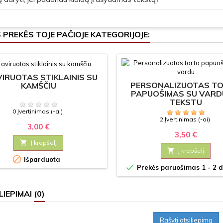
S PREKĖS TOJE PAČIOJE KATEGORIJOJE:
IRUOTAS STIKLAINIS SU
PERSONALIZUOTAS T
KAMŠČIU
PAPUOŠIMAS SU VARD
TEKSTU
0 Įvertinimas (-ai)
2 Įvertinimas (-ai)
3,00 €
3,50 €

Į krepšelį

Į krepšelį

Išparduota

Prekės paruošimas 1 - 2 d
LIEPIMAI
(0)
Rašyti atsiliepimą