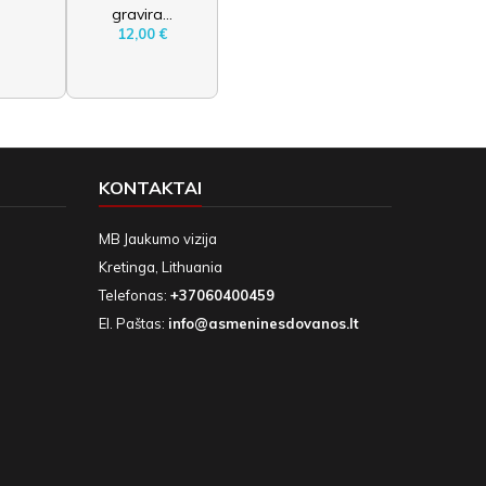
gravira...
12,00 €
KONTAKTAI
MB Jaukumo vizija
Kretinga, Lithuania
Telefonas:
+37060400459
El. Paštas:
info@asmeninesdovanos.lt