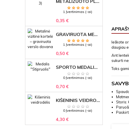
METALIZUOTO PLASTIKO ETIKETĖS SU GRAVIRUOTU TEKSTU -LOGOTIPU
1 Įvertinimas (-ai)
0,35 €
APRAŠ
GRAVIRUOTA METALINĖ VIZITINĖ KORTELĖ SU LOGOTIPU – REPREZENTACINĖ VERSLO DOVANA
Ieškote or
1 Įvertinimas (-ai)
daugiau e
0,50 €
Ant lentel
sukurti n
SPORTO MEDALIS "STIPRUOLIS" SU GRAVIRUOTU TEKSTU
Toks gamin
0 Įvertinimas (-ai)
SAVYB
0,70 €
Spauda
Matmen
KIŠENINIS VEIDRODĖLIS
Storis:
Paruoš
0 Įvertinimas (-ai)
Paskirt
4,30 €