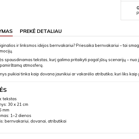
P
YMAS
PREKĖ DETALIAU
iginalios ir linksmos idėjos bernvakariui? Priesaika bernvakariui – tai smagu
mocijų.
ės spausdinamas tekstas, kurį galima pritaikyti pagal jūsų scenarijų – nuo
epamirštamą atmosferą.
ys puikiai tinka kaip dovana jaunikiui ar vakarėlio atributika, kuri liks kaip
ĖS
: tekstas
ys: 30 x 21 cm
 6 mm
imas: 1–2 dienos
is: bernvakariui, dovanai, atributikai