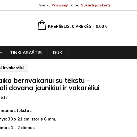
Sveiki,
Prisijungti
arba
Sukurti paskyrą
ška
KREPŠELIS
0
PREKĖS -
0,00 €
TINKLARAŠTIS
DUK
i ir vakarėliui
aika bernvakariui su tekstu –
ali dovana jaunikiui ir vakarėliui
0617
inamas tekstas
ys: 30 x 21 cm, storis 6 mm.
imas 1 - 2 dienos.