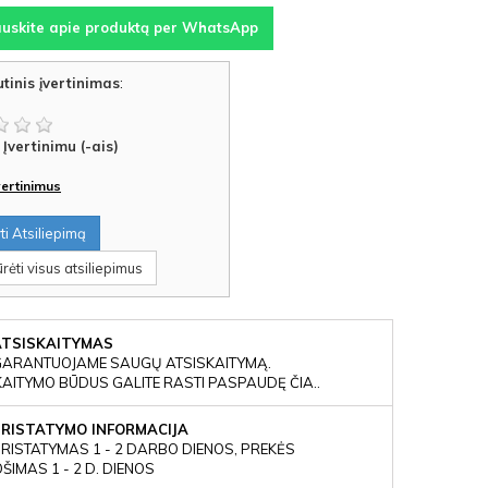
auskite apie produktą per WhatsApp
tinis įvertinimas
:
Įvertinimu (-ais)
įvertinimus
i Atsiliepimą
rėti visus atsiliepimus
ATSISKAITYMAS
GARANTUOJAME SAUGŲ ATSISKAITYMĄ.
KAITYMO BŪDUS GALITE RASTI PASPAUDĘ ČIA..
PRISTATYMO INFORMACIJA
RISTATYMAS 1 - 2 DARBO DIENOS, PREKĖS
IMAS 1 - 2 D. DIENOS