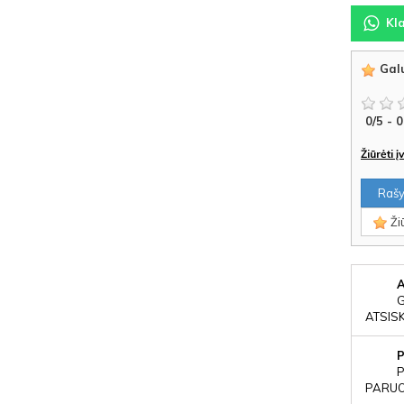
Kl
Galu
0
/
5
-
0
Žiūrėti 
Rašyt
Žiū
ATSIS
P
PARUOŠ