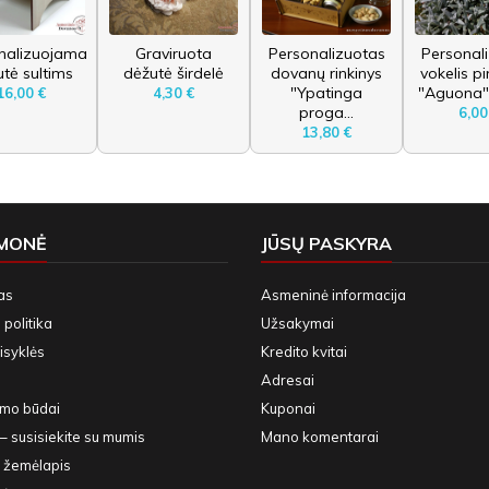
nalizuojama
Graviruota
Personalizuotas
Personal
tė sultims
dėžutė širdelė
dovanų rinkinys
vokelis p
"Ypatinga
"Aguona" 
16,00 €
4,30 €
proga...
6,00
13,80 €
ĮMONĖ
JŪSŲ PASKYRA
as
Asmeninė informacija
politika
Užsakymai
isyklės
Kredito kvitai
Adresai
ymo būdai
Kuponai
– susisiekite su mumis
Mano komentarai
 žemėlapis