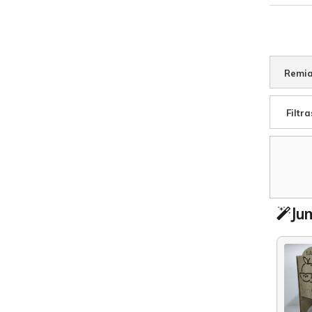
Remia
Filtra
Jum