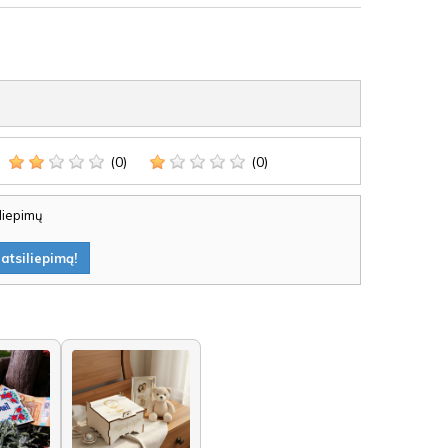
(0)
(0)
iliepimų
atsiliepimą!