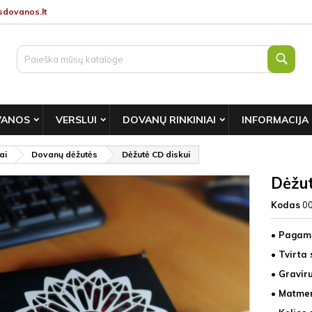
dovanos.lt
Paie
VANOS
VERSLUI
DOVANŲ RINKINIAI
INFORMACIJA
ai
Dovanų dėžutės
Dėžutė CD diskui
Dėžut
Kodas
0
• Pagam
• Tvirta 
• Gravir
• Matmen