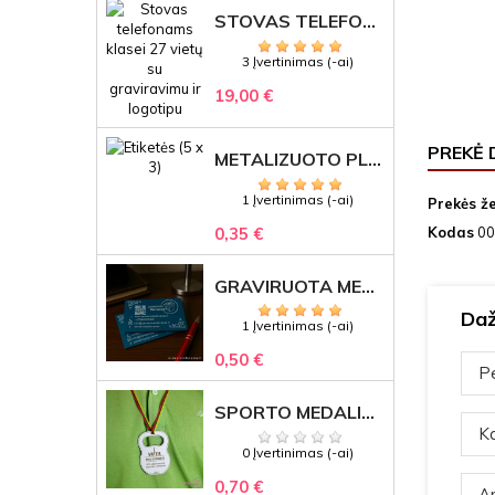
STOVAS TELEFONAMS KLASEI (27 VIETOS) – GRAVIRUOJAMAS ORGANIZATORIUS
3 Įvertinimas (-ai)
19,00 €
PREKĖ 
METALIZUOTO PLASTIKO ETIKETĖS SU GRAVIRUOTU TEKSTU -LOGOTIPU
1 Įvertinimas (-ai)
Prekės ž
0,35 €
Kodas
00
GRAVIRUOTA METALINĖ VIZITINĖ KORTELĖ SU LOGOTIPU – REPREZENTACINĖ VERSLO DOVANA
Daž
1 Įvertinimas (-ai)
0,50 €
Pe
SPORTO MEDALIS "STIPRUOLIS" SU GRAVIRUOTU TEKSTU
Ka
0 Įvertinimas (-ai)
0,70 €
Ar