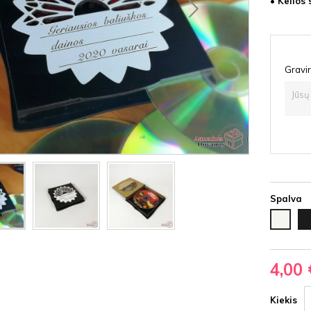
• Kelios 
Gravir
Spalva
Ju
Balta
HD
HDF
4,00 
Kiekis