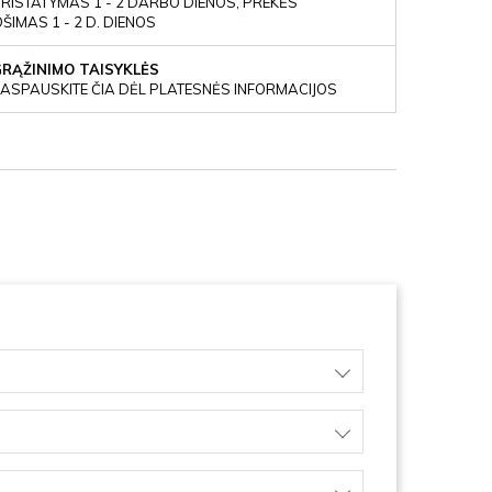
RISTATYMAS 1 - 2 DARBO DIENOS, PREKĖS
IMAS 1 - 2 D. DIENOS
GRĄŽINIMO TAISYKLĖS
ASPAUSKITE ČIA DĖL PLATESNĖS INFORMACIJOS