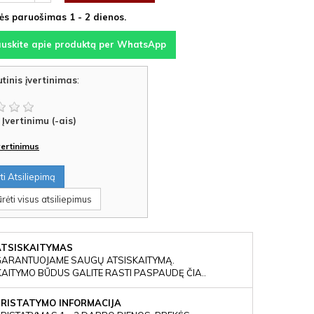
s paruošimas 1 - 2 dienos.
auskite apie produktą per WhatsApp
tinis įvertinimas
:
Įvertinimu (-ais)
įvertinimus
i Atsiliepimą
rėti visus atsiliepimus
ATSISKAITYMAS
GARANTUOJAME SAUGŲ ATSISKAITYMĄ.
KAITYMO BŪDUS GALITE RASTI PASPAUDĘ ČIA..
PRISTATYMO INFORMACIJA