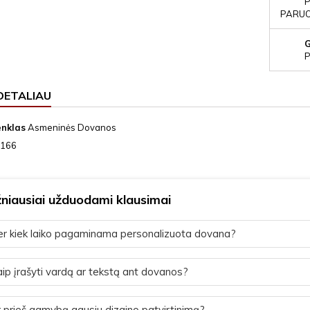
P
PARUOŠ
P
DETALIAU
enklas
Asmeninės Dovanos
166
niausiai užduodami klausimai
r kiek laiko pagaminama personalizuota dovana?
ip įrašyti vardą ar tekstą ant dovanos?
 prieš gamybą gausiu dizaino patvirtinimą?