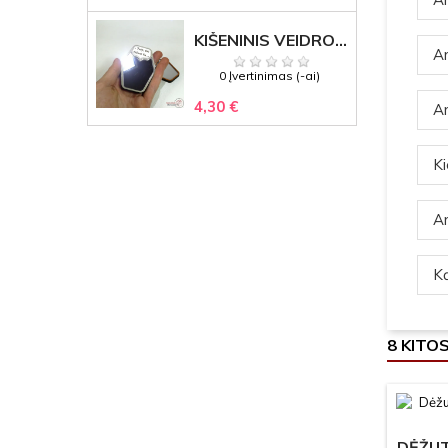
KIŠENINIS VEIDRODĖLIS
Ar
0 Įvertinimas (-ai)
4,30 €
Ar
Ki
Ar
Ką
8 KITO
DĖŽUT