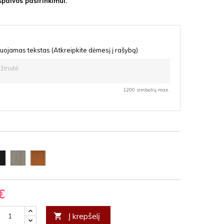
spalvos pasirinkimui.
uojamas tekstas (Atkreipkite dėmesį į rašybą)
1200 simbolių max.
oda
Ąžuolas
Vyšnia
F
latte
HDF
HDF
€
Į krepšelį
