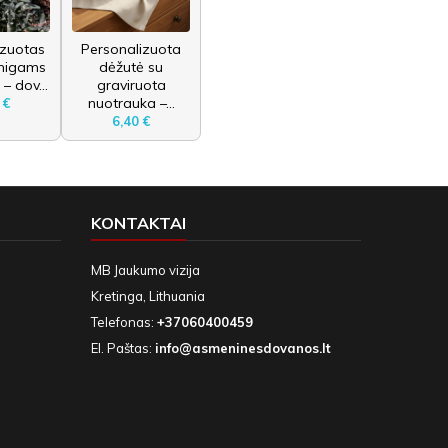
izuotas
Personalizuota
inigams
dėžutė su
– dov...
graviruota
nuotrauka –...
 €
6,40 €
KONTAKTAI
MB Jaukumo vizija
Kretinga, Lithuania
Telefonas:
+37060400459
El. Paštas:
info@asmeninesdovanos.lt