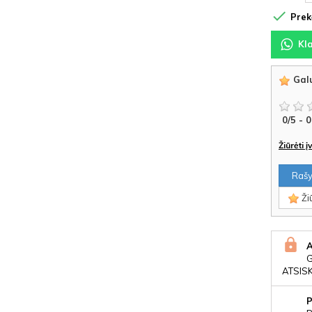

Prekė
Kl
Galu
0
/
5
-
0
Žiūrėti 
Rašyt
Žiū
ATSIS