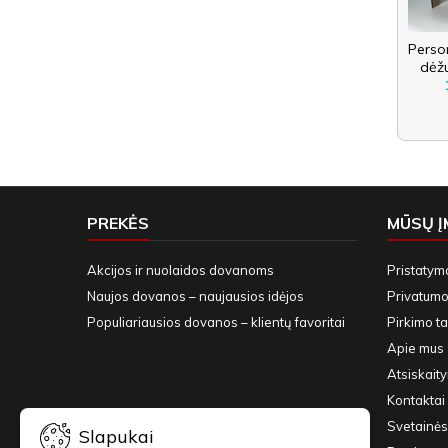
Perso
dėžu
PREKĖS
MŪSŲ 
Akcijos ir nuolaidos dovanoms
Pristatym
Naujos dovanos – naujausios idėjos
Privatumo 
Populiariausios dovanos – klientų favoritai
Pirkimo ta
Apie mus
Atsiskait
Kontaktai 
Svetainės
Slapukai