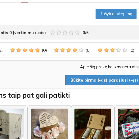
Rašyti atsiliepimą
ntis
0
Įvertinimu (-ais)
-
0
/
5
(0)
(0)
(0)
s:
Apie šią prekę kol kas nėra ats
Būkite pirma (-as) parašiusi (-ęs) 
s taip pat gali patikti