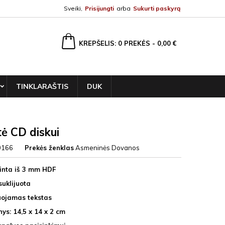
Sveiki,
Prisijungti
arba
Sukurti paskyrą
ška
KREPŠELIS
0
PREKĖS -
0,00 €
TINKLARAŠTIS
DUK
ė CD diskui
0166
Prekės ženklas
Asmeninės Dovanos
inta iš 3 mm HDF
suklijuota
uojamas tekstas
ys: 14,5 x 14 x 2 cm