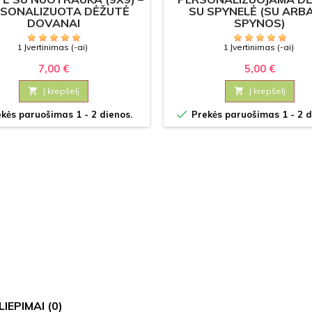
SONALIZUOTA DĖŽUTĖ
SU SPYNELĖ (SU ARBA
DOVANAI
SPYNOS)
1 Įvertinimas (-ai)
1 Įvertinimas (-ai)
7,00 €
5,00 €

Į krepšelį

Į krepšelį

kės paruošimas 1 - 2 dienos.
Prekės paruošimas 1 - 2 d
LIEPIMAI
(0)