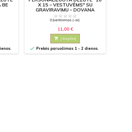
 BE
X 15 – VESTUVĖMS" SU
D
GRAVIRAVIMU – DOVANA
G
NUOTRAUKOMS IR
PRISIMINIMAMS
0 Įvertinimas (-ai)
11,00 €

Į krepšelį


ienos.
Prekės paruošimas 1 - 2 dienos.
Prek