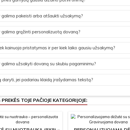
 galima pakeisti arba atšaukti užsakymą?
 galima grąžinti personalizuotą dovaną?
ek kainuoja pristatymas ir per kiek laiko gausiu užsakymą?
 galima užsakyti dovaną su skubiu pagaminimu?
 daryti, jei padariau klaidą įrašydamas tekstą?
S PREKĖS TOJE PAČIOJE KATEGORIJOJE:
Ė SU NUOTRAUKA (9X9) –
PERSONALIZUOJAMA D