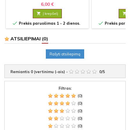
6,00 €
9

Į krepšelį



Prekės paruošimas 1 - 2 dienos.
Prekės paruoš
ATSILIEPIMAI
(0)
Rašyti atsiliepimą
Remiantis
0
Įvertinimu (-ais)
-
0
/
5
Filtras:
(0)
(0)
(0)
(0)
(0)