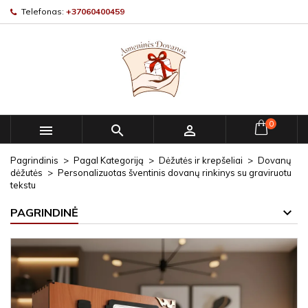
Telefonas:
+37060400459
0



Pagrindinis
Pagal Kategoriją
Dėžutės ir krepšeliai
Dovanų
dėžutės
Personalizuotas šventinis dovanų rinkinys su graviruotu
tekstu
PAGRINDINĖ