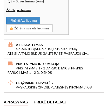
0
/
5
-
0
Įvertinimu (-ais)
Žiūrėti įvertinimus
Rašyti Atsiliepimą
Žiūrėti visus atsiliepimus
ATSISKAITYMAS
GARANTUOJAME SAUGŲ ATSISKAITYMĄ.
ATSISKAITYMO BŪDUS GALITE RASTI PASPAUDĘ ČIA..
PRISTATYMO INFORMACIJA
PRISTATYMAS 1 - 2 DARBO DIENOS, PREKĖS
PARUOŠIMAS 1 - 2 D. DIENOS
GRĄŽINIMO TAISYKLĖS
PASPAUSKITE ČIA DĖL PLATESNĖS INFORMACIJOS
APRAŠYMAS
PREKĖ DETALIAU