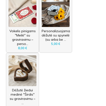
Vokelis pinigams
Personalizuojama
"Meilė" su
dėžutė su spynelė
graviravimu –
(su arba be ...
perso...
5,00 €
8,00 €
Dėžutė žiedui
medinė "Širdis"
su graviravimu –
...