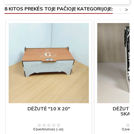
8 KITOS PREKĖS TOJE PAČIOJE KATEGORIJOJE:
<
>
DĖŽUTĖ "10 X 20"
DĖŽUTĖ 
SKAN
0 Įvertinimas (-ai)
0 Įvert