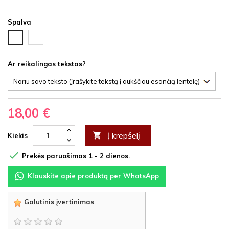
Spalva
Vyšnia
Ąžuolas
HDF
latte
HDF
Ar reikalingas tekstas?
18,00 €
Į krepšelį

Kiekis

Prekės paruošimas 1 - 2 dienos.
Klauskite apie produktą per WhatsApp
Galutinis įvertinimas
: