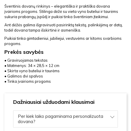
Šventinis dovanų rinkinys – elegantiška ir praktiška dovana
įvairioms progoms. Stilinga dėžė su vieta vyno buteliui ir taurėms
sukuria prabangų įspūdį ir puikiai tinka šventiniam įteikimui.
Ant dėžės galima išgraviruoti pasirinktą tekstą, palinkėjimą ar datą,
todėl dovana tampa išskirtinė ir asmeniška.
Puikiai tinka gimtadieniui, jubiliejui, vestuvėms ar kitoms svarbioms
progoms.
Prekės savybės
• Graviruojamas tekstas
• Matmenys: 34 × 28,5 × 12 cm
• Skirta vyno buteliui ir taurėms
• Galimos dvi spalvos
• Tinka įvairioms progoms
Dažniausiai užduodami klausimai
Per kiek laiko pagaminama personalizuota
dovana?