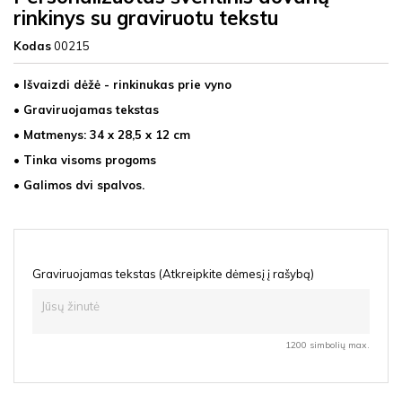
rinkinys su graviruotu tekstu
Kodas
00215
• Išvaizdi dėžė - rinkinukas prie vyno
• Graviruojamas tekstas
• Matmenys: 34 x 28,5 x 12 cm
• Tinka visoms progoms
• Galimos dvi spalvos.
Graviruojamas tekstas (Atkreipkite dėmesį į rašybą)
1200 simbolių max.