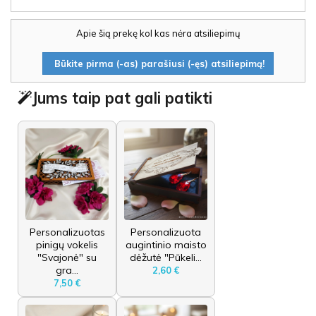
Apie šią prekę kol kas nėra atsiliepimų
Būkite pirma (-as) parašiusi (-ęs) atsiliepimą!
Jums taip pat gali patikti
Personalizuotas
Personalizuota
pinigų vokelis
augintinio maisto
"Svajonė" su
dėžutė "Pūkeli...
gra...
2,60 €
7,50 €