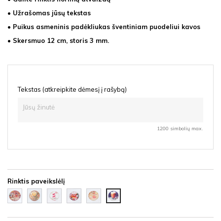
• Užrašomas jūsų tekstas
• Puikus asmeninis padėkliukas šventiniam puodeliui kavos
• Skersmuo 12 cm, storis 3 mm.
Tekstas (atkreipkite dėmesį į rašybą)
1200 simbolių max.
Rinktis paveikslėlį
Besmegenis
cappucino
Dryžuotas
Arbata
Žvaigždė
Kavos
su
stiklinė
snaigėm