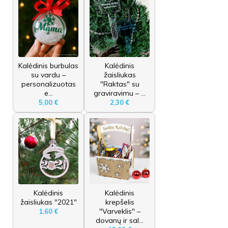
Kalėdinis burbulas
Kalėdinis
su vardu –
žaisliukas
personalizuotas
"Raktas" su
e...
graviravimu – ...
5,00 €
2,30 €
Kalėdinis
Kalėdinis
žaisliukas "2021"
krepšelis
"Varveklis" –
1,60 €
dovanų ir sal...