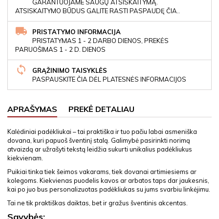
GARANTUOJAME SAUGŲ ATSISKAITYMĄ.
ATSISKAITYMO BŪDUS GALITE RASTI PASPAUDĘ ČIA..
PRISTATYMO INFORMACIJA
PRISTATYMAS 1 - 2 DARBO DIENOS, PREKĖS
PARUOŠIMAS 1 - 2 D. DIENOS
GRĄŽINIMO TAISYKLĖS
PASPAUSKITE ČIA DĖL PLATESNĖS INFORMACIJOS
APRAŠYMAS
PREKĖ DETALIAU
Kalėdiniai padėkliukai – tai praktiška ir tuo pačiu labai asmeniška
dovana, kuri papuoš šventinį stalą. Galimybė pasirinkti norimą
atvaizdą ar užrašyti tekstą leidžia sukurti unikalius padėkliukus
kiekvienam.
Puikiai tinka tiek šeimos vakarams, tiek dovanai artimiesiems ar
kolegoms. Kiekvienas puodelis kavos ar arbatos taps dar jaukesnis,
kai po juo bus personalizuotas padėkliukas su jums svarbiu linkėjimu.
Tai ne tik praktiškas daiktas, bet ir gražus šventinis akcentas.
Savybės: