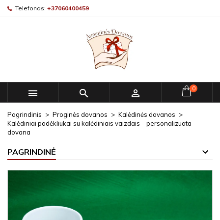
Telefonas:
+37060400459
0



Pagrindinis
Proginės dovanos
Kalėdinės dovanos
Kalėdiniai padėkliukai su kalėdiniais vaizdais – personalizuota
dovana
PAGRINDINĖ