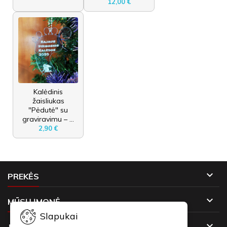
12,00 €
Kalėdinis
žaisliukas
"Pėdutė" su
graviravimu – ...
2,90 €

PREKĖS

MŪSŲ ĮMONĖ
Slapukai

JŪSŲ PASKYRA