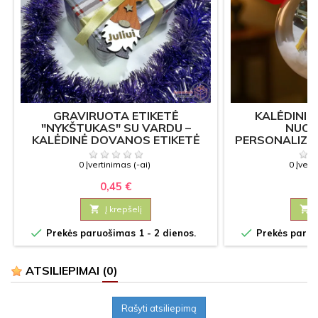
GRAVIRUOTA ETIKETĖ
KALĖDINIS
"NYKŠTUKAS" SU VARDU –
NUOT
KALĖDINĖ DOVANOS ETIKETĖ
PERSONALIZU
0 Įvertinimas (-ai)
0 Įvert
0,45 €
6

Į krepšelį



Prekės paruošimas 1 - 2 dienos.
Prekės paruoš
ATSILIEPIMAI
(0)
Rašyti atsiliepimą