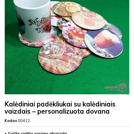
Kalėdiniai padėkliukai su kalėdiniais
vaizdais – personalizuota dovana
Kodas
00412
• Galite rinktis norimą atvaizdą