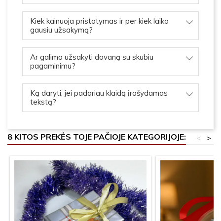
Kiek kainuoja pristatymas ir per kiek laiko
gausiu užsakymą?
Ar galima užsakyti dovaną su skubiu
pagaminimu?
Ką daryti, jei padariau klaidą įrašydamas
tekstą?
8 KITOS PREKĖS TOJE PAČIOJE KATEGORIJOJE:
<
>