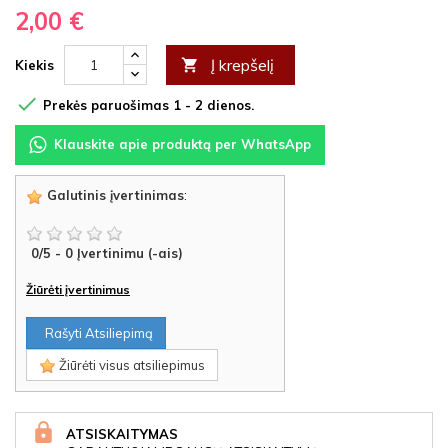
2,00 €
Į krepšelį

Kiekis

Prekės paruošimas 1 - 2 dienos.
Klauskite apie produktą per WhatsApp
Galutinis įvertinimas
:
0
/
5
-
0
Įvertinimu (-ais)
Žiūrėti įvertinimus
Rašyti Atsiliepimą
Žiūrėti visus atsiliepimus
ATSISKAITYMAS