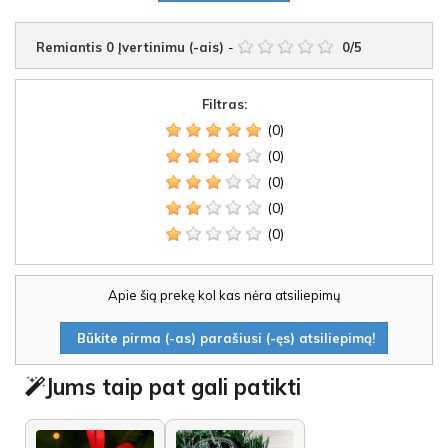
Remiantis
0
Įvertinimu (-ais)
-
0
/
5
Filtras:
(0)
(0)
(0)
(0)
(0)
Apie šią prekę kol kas nėra atsiliepimų
Būkite pirma (-as) parašiusi (-ęs) atsiliepimą!
Jums taip pat gali patikti