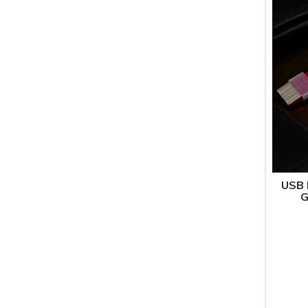
USB
G