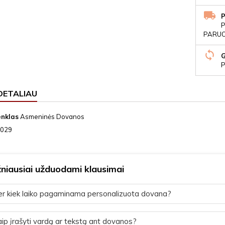
P
PARUOŠ
P
DETALIAU
enklas
Asmeninės Dovanos
029
niausiai užduodami klausimai
r kiek laiko pagaminama personalizuota dovana?
ip įrašyti vardą ar tekstą ant dovanos?