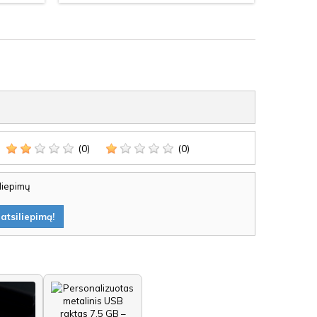
(0)
(0)
iliepimų
atsiliepimą!