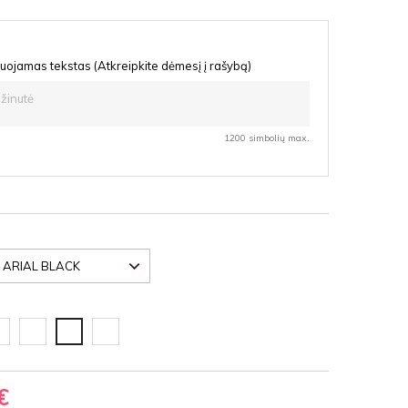
uojamas tekstas (Atkreipkite dėmesį į rašybą)
1200 simbolių max.
oda
Ąžuolas
Nedažyta
Vyšnia
F
latte
fanera
HDF
HDF
€