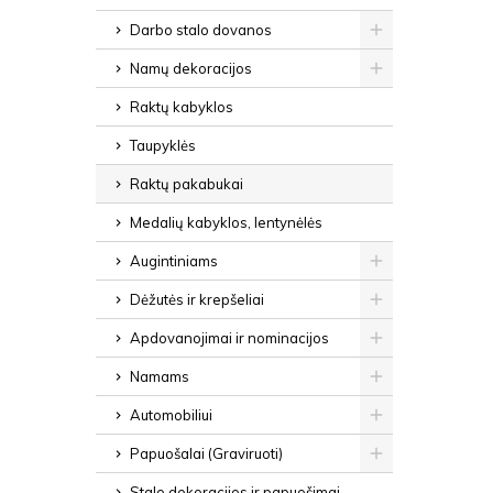
Darbo stalo dovanos
Namų dekoracijos
Raktų kabyklos
Taupyklės
Raktų pakabukai
Medalių kabyklos, lentynėlės
Augintiniams
Dėžutės ir krepšeliai
Apdovanojimai ir nominacijos
Namams
Automobiliui
Papuošalai (Graviruoti)
Stalo dekoracijos ir papuošimai