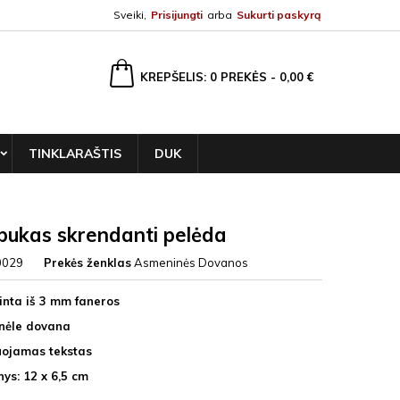
Sveiki,
Prisijungti
arba
Sukurti paskyrą
ška
KREPŠELIS
0
PREKĖS -
0,00 €
TINKLARAŠTIS
DUK
ukas skrendanti pelėda
0029
Prekės ženklas
Asmeninės Dovanos
nta iš 3 mm faneros
nėle dovana
uojamas tekstas
ys: 12 x 6,5 cm