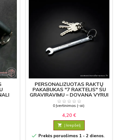
S
PERSONALIZUOTAS RAKTŲ
U
PAKABUKAS "7 RAKTELIS" SU
NALI
GRAVIRAVIMU – DOVANA VYRUI
TRUI
AR MEISTRUI
0 Įvertinimas (-ai)
4,20 €

Į krepšelį


Prekės paruošimas 1 - 2 dienos.
Prek