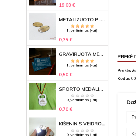
19,00 €
METALIZUOTO PLASTIKO ETIKETĖS SU GRAVIRUOTU TEKSTU -LOGOTIPU
1 Įvertinimas (-ai)
0,35 €
GRAVIRUOTA METALINĖ VIZITINĖ KORTELĖ SU LOGOTIPU – REPREZENTACINĖ VERSLO DOVANA
PREKĖ 
1 Įvertinimas (-ai)
Prekės ž
0,50 €
Kodas
00
SPORTO MEDALIS "STIPRUOLIS" SU GRAVIRUOTU TEKSTU
0 Įvertinimas (-ai)
Daž
0,70 €
Pe
KIŠENINIS VEIDRODĖLIS
Ka
0 Įvertinimas (-ai)