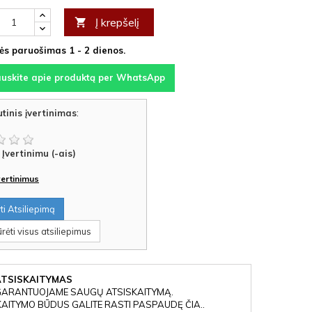
Į krepšelį

s paruošimas 1 - 2 dienos.
auskite apie produktą per WhatsApp
tinis įvertinimas
:
Įvertinimu (-ais)
įvertinimus
i Atsiliepimą
rėti visus atsiliepimus
ATSISKAITYMAS
GARANTUOJAME SAUGŲ ATSISKAITYMĄ.
KAITYMO BŪDUS GALITE RASTI PASPAUDĘ ČIA..