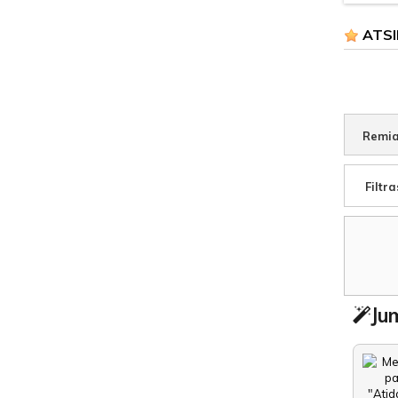
ATSI
Remia
Filtra
Jum