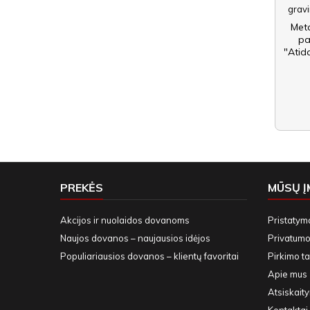
Meta
pa
"Atid
PREKĖS
MŪSŲ 
Akcijos ir nuolaidos dovanoms
Pristatym
Naujos dovanos – naujausios idėjos
Privatumo 
Populiariausios dovanos – klientų favoritai
Pirkimo ta
Apie mus
Atsiskait
Kontaktai 