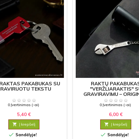
 RAKTAS PAKABUKAS SU
RAKTŲ PAKABUKA
RAVIRUOTU TEKSTU
"VERŽLIARAKTIS" S
GRAVIRAVIMU – ORIGI
DOVANA VYRUI, MEIS
0 Įvertinimas (-ai)
0 Įvertinimas (-ai)
5,40 €
6,00 €

Į krepšelį

Į krepšelį


Sandėlyje!
Sandėlyje!