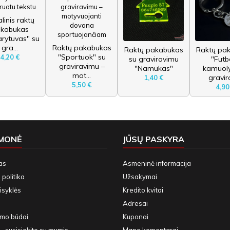
linis raktų
kabukas
arytuvas" su
gra...
Raktų pakabukas
Raktų pakabukas
Raktų pa
"Sportuok" su
4,20 €
su graviravimu
"Futb
graviravimu –
"Namukas"
kamuoly
mot...
gravira
1,40 €
5,50 €
4,90
ĮMONĖ
JŪSŲ PASKYRA
as
Asmeninė informacija
politika
Užsakymai
isyklės
Kredito kvitai
Adresai
ymo būdai
Kuponai
– susisiekite su mumis
Mano komentarai