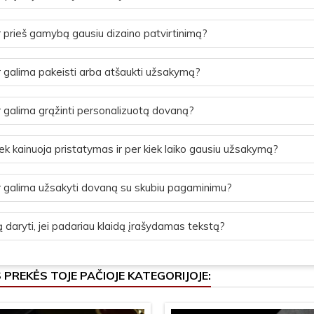
 prieš gamybą gausiu dizaino patvirtinimą?
 galima pakeisti arba atšaukti užsakymą?
 galima grąžinti personalizuotą dovaną?
ek kainuoja pristatymas ir per kiek laiko gausiu užsakymą?
 galima užsakyti dovaną su skubiu pagaminimu?
 daryti, jei padariau klaidą įrašydamas tekstą?
S PREKĖS TOJE PAČIOJE KATEGORIJOJE: