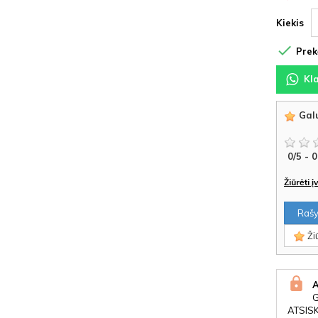
Kiekis

Prekė
Kl
Galu
0
/
5
-
0
Žiūrėti 
Rašyt
Žiū
ATSIS