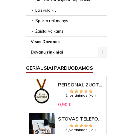
Laisvalaikiui
Sporto reikmenys
Žaislai vaikams
Visos Dovanos
Dovanų rinkiniai
GERIAUSIAI PARDUODAMOS
PERSONALIZUOTAS MEDALIS "1" SU GRAVIRUOTU TEKSTU
2 Įvertinimas (-ai)
0,90 €
STOVAS TELEFONAMS KLASEI (27 VIETOS) – GRAVIRUOJAMAS ORGANIZATORIUS
3 Įvertinimas (-ai)