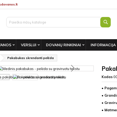
dovanos.lt
Paie
VANOS
VERSLUI
DOVANŲ RINKINIAI
INFORMACIJA
Pakabukas skrendanti pelėda
Pakab
Kodas
0
• Pagami
• Grandi
• Gravir
• Matmen