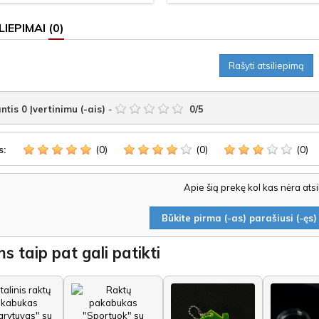
LIEPIMAI
(0)
Rašyti atsiliepimą
ntis
0
Įvertinimu (-ais)
-
0
/
5
(0)
(0)
(0)
s:
Apie šią prekę kol kas nėra ats
Būkite pirma (-as) parašiusi (-ęs) 
s taip pat gali patikti