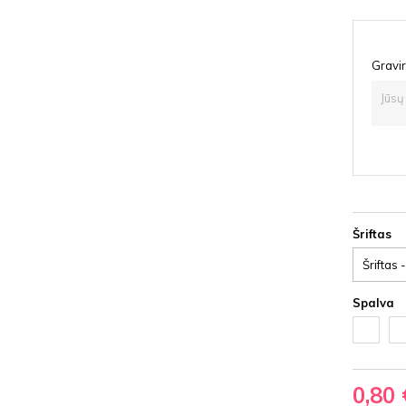
Gravir
Šriftas
Spalva
Balta
Ju
HDF
HD
0,80 