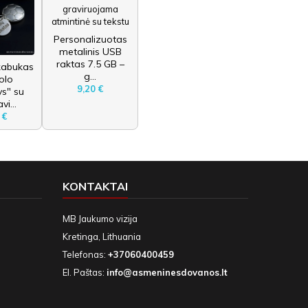
Personalizuotas
metalinis USB
raktas 7.5 GB –
kabukas
g...
olo
9,20 €
s" su
vi...
 €
KONTAKTAI
MB Jaukumo vizija
Kretinga, Lithuania
Telefonas:
+37060400459
El. Paštas:
info@asmeninesdovanos.lt