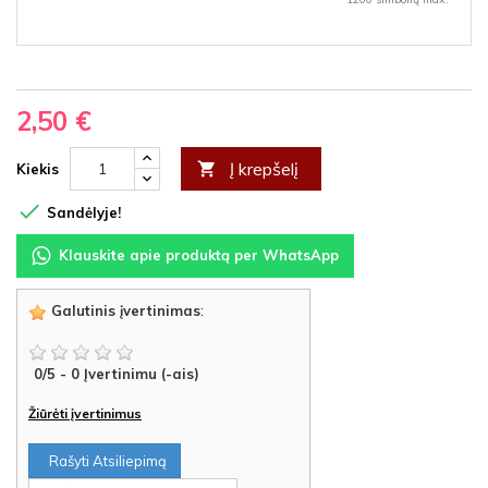
2,50 €
Į krepšelį

Kiekis

Sandėlyje!
Klauskite apie produktą per WhatsApp
Galutinis įvertinimas
:
0
/
5
-
0
Įvertinimu (-ais)
Žiūrėti įvertinimus
Rašyti Atsiliepimą