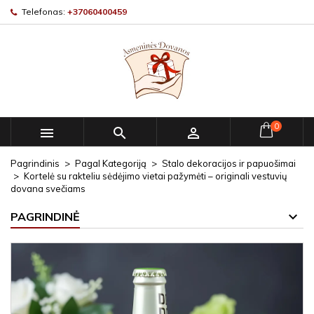
Telefonas:
+37060400459
0



Pagrindinis
Pagal Kategoriją
Stalo dekoracijos ir papuošimai
Kortelė su rakteliu sėdėjimo vietai pažymėti – originali vestuvių
dovana svečiams
PAGRINDINĖ