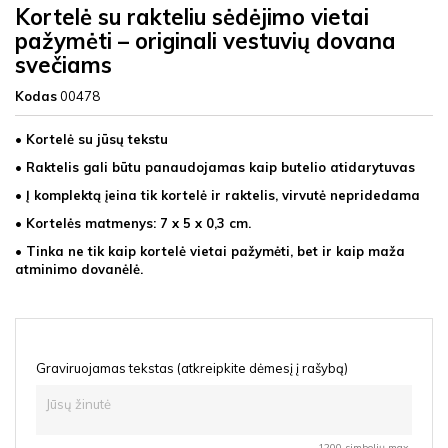
Kortelė su rakteliu sėdėjimo vietai
pažymėti – originali vestuvių dovana
svečiams
Kodas
00478
• Kortelė su jūsų tekstu
• Raktelis gali būtu panaudojamas kaip butelio atidarytuvas
• Į komplektą įeina tik kortelė ir raktelis, virvutė nepridedama
• Kortelės matmenys: 7 x 5 x 0,3 cm.
• Tinka ne tik kaip kortelė vietai pažymėti, bet ir kaip maža
atminimo dovanėlė.
Graviruojamas tekstas (atkreipkite dėmesį į rašybą)
1200 simbolių max.