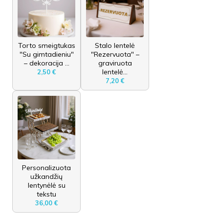
Torto smeigtukas
Stalo lentelė
"Su gimtadieniu"
"Rezervuota" –
– dekoracija ...
graviruota
lentelė...
2,50 €
7,20 €
Personalizuota
užkandžių
lentynėlė su
tekstu
36,00 €