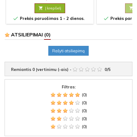

Į krepšelį



Prekės paruošimas 1 - 2 dienos.
Prekės paruoš
ATSILIEPIMAI
(0)
Rašyti atsiliepimą
Remiantis
0
Įvertinimu (-ais)
-
0
/
5
Filtras:
(0)
(0)
(0)
(0)
(0)