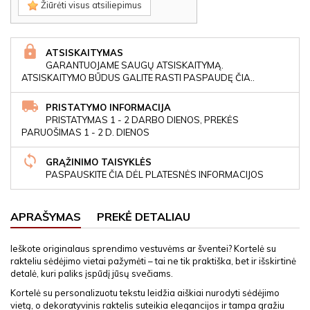
Žiūrėti visus atsiliepimus
ATSISKAITYMAS
GARANTUOJAME SAUGŲ ATSISKAITYMĄ.
ATSISKAITYMO BŪDUS GALITE RASTI PASPAUDĘ ČIA..
PRISTATYMO INFORMACIJA
PRISTATYMAS 1 - 2 DARBO DIENOS, PREKĖS
PARUOŠIMAS 1 - 2 D. DIENOS
GRĄŽINIMO TAISYKLĖS
PASPAUSKITE ČIA DĖL PLATESNĖS INFORMACIJOS
APRAŠYMAS
PREKĖ DETALIAU
Ieškote originalaus sprendimo vestuvėms ar šventei? Kortelė su
rakteliu sėdėjimo vietai pažymėti – tai ne tik praktiška, bet ir išskirtinė
detalė, kuri paliks įspūdį jūsų svečiams.
Kortelė su personalizuotu tekstu leidžia aiškiai nurodyti sėdėjimo
vietą, o dekoratyvinis raktelis suteikia elegancijos ir tampa gražiu