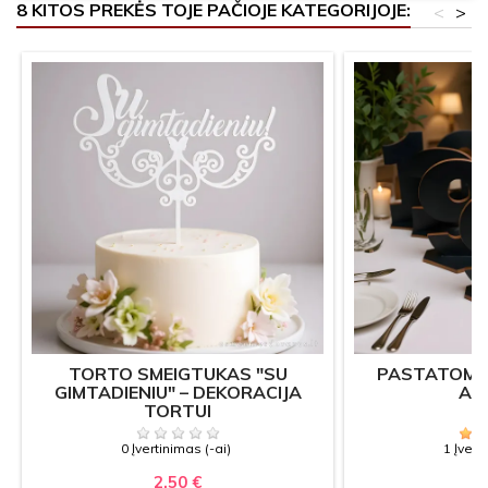
8 KITOS PREKĖS TOJE PAČIOJE KATEGORIJOJE:
<
>
TORTO SMEIGTUKAS "SU
PASTATOMI S
GIMTADIENIU" – DEKORACIJA
AU
TORTUI
0 Įvertinimas (-ai)
1 Įvert
2,50 €
2