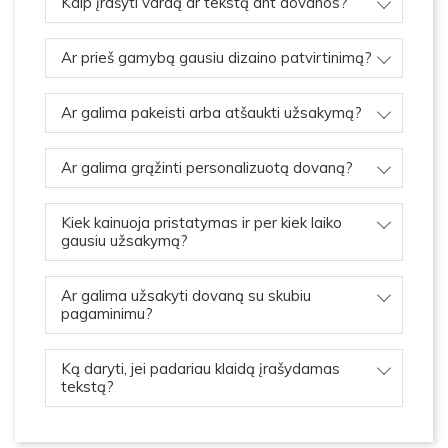
Kaip įrašyti vardą ar tekstą ant dovanos?
Ar prieš gamybą gausiu dizaino patvirtinimą?
Ar galima pakeisti arba atšaukti užsakymą?
Ar galima grąžinti personalizuotą dovaną?
Kiek kainuoja pristatymas ir per kiek laiko
gausiu užsakymą?
Ar galima užsakyti dovaną su skubiu
pagaminimu?
Ką daryti, jei padariau klaidą įrašydamas
tekstą?