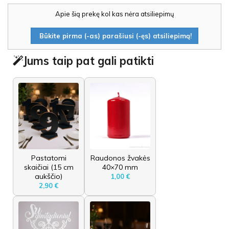
Apie šią prekę kol kas nėra atsiliepimų
Būkite pirma (-as) parašiusi (-ęs) atsiliepimą!
Jums taip pat gali patikti
Pastatomi
Raudonos žvakės
skaičiai (15 cm
40×70 mm
aukščio)
1,00 €
2,90 €