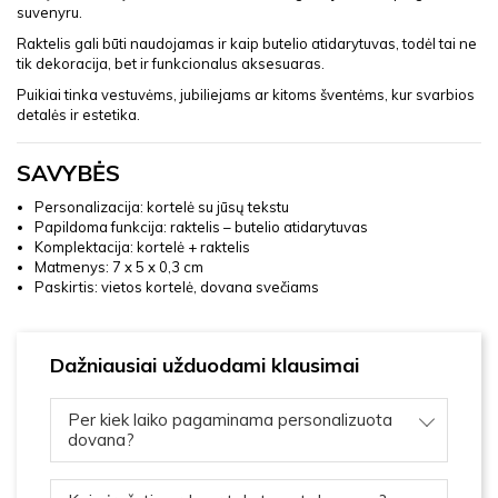
suvenyru.
Raktelis gali būti naudojamas ir kaip butelio atidarytuvas, todėl tai ne
tik dekoracija, bet ir funkcionalus aksesuaras.
Puikiai tinka vestuvėms, jubiliejams ar kitoms šventėms, kur svarbios
detalės ir estetika.
SAVYBĖS
Personalizacija: kortelė su jūsų tekstu
Papildoma funkcija: raktelis – butelio atidarytuvas
Komplektacija: kortelė + raktelis
Matmenys: 7 x 5 x 0,3 cm
Paskirtis: vietos kortelė, dovana svečiams
Dažniausiai užduodami klausimai
Per kiek laiko pagaminama personalizuota
dovana?