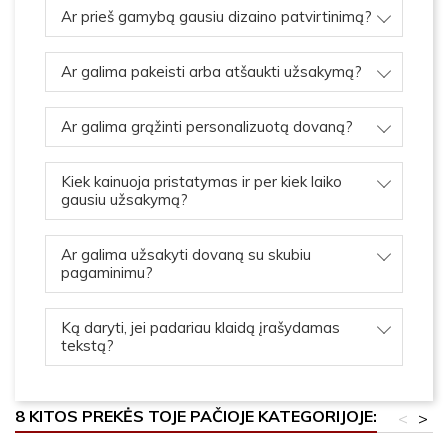
Ar prieš gamybą gausiu dizaino patvirtinimą?
Ar galima pakeisti arba atšaukti užsakymą?
Ar galima grąžinti personalizuotą dovaną?
Kiek kainuoja pristatymas ir per kiek laiko
gausiu užsakymą?
Ar galima užsakyti dovaną su skubiu
pagaminimu?
Ką daryti, jei padariau klaidą įrašydamas
tekstą?
8 KITOS PREKĖS TOJE PAČIOJE KATEGORIJOJE:
<
>