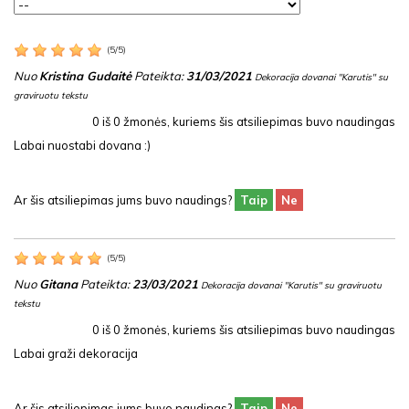
(
5
/
5
)
Nuo
Kristina Gudaitė
Pateikta:
31/03/2021
Dekoracija dovanai "Karutis" su
graviruotu tekstu
0
iš
0
žmonės, kuriems šis atsiliepimas buvo naudingas
Labai nuostabi dovana :)
Ar šis atsiliepimas jums buvo naudings?
Taip
Ne
(
5
/
5
)
Nuo
Gitana
Pateikta:
23/03/2021
Dekoracija dovanai "Karutis" su graviruotu
tekstu
0
iš
0
žmonės, kuriems šis atsiliepimas buvo naudingas
Labai graži dekoracija
Ar šis atsiliepimas jums buvo naudings?
Taip
Ne