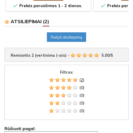


Prekės paruošimas 1 - 2 dienos.
Prekės paruoš
ATSILIEPIMAI
(2)
Rašyti atsiliepimą
Remiantis
2
Įvertinimu (-ais)
-
5,00
/
5
Filtras:
(2)
(0)
(0)
(0)
(0)
Rūšiuoti pagal: