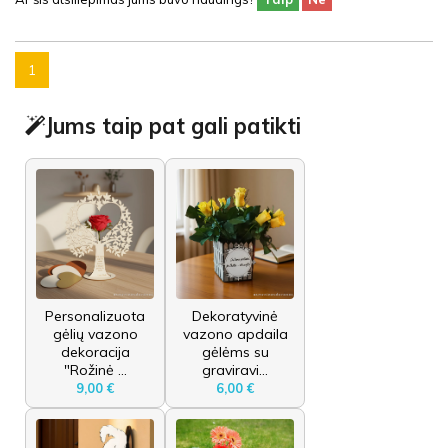
1
Jums taip pat gali patikti
Personalizuota
Dekoratyvinė
gėlių vazono
vazono apdaila
dekoracija
gėlėms su
"Rožinė ...
graviravi...
9,00 €
6,00 €