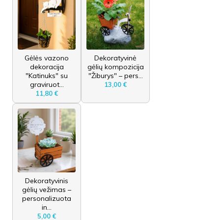
Gėlės vazono
Dekoratyvinė
dekoracija
gėlių kompozicija
"Katinuks" su
"Žiburys" – pers...
graviruot...
13,00 €
11,80 €
Dekoratyvinis
gėlių vežimas –
personalizuota
in...
5,00 €