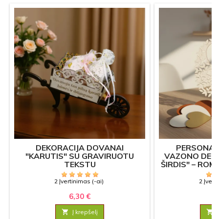
DEKORACIJA DOVANAI
PERSONAL
"KARUTIS" SU GRAVIRUOTU
VAZONO DEKO
TEKSTU
ŠIRDIS" – RO
2 Įvertinimas (-ai)
2 Įvert
6,30 €
9

Į krepšelį
