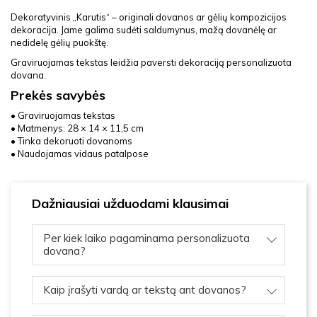
Dekoratyvinis „Karutis“ – originali dovanos ar gėlių kompozicijos
dekoracija. Jame galima sudėti saldumynus, mažą dovanėlę ar
nedidelę gėlių puokštę.
Graviruojamas tekstas leidžia paversti dekoraciją personalizuota
dovana.
Prekės savybės
• Graviruojamas tekstas
• Matmenys: 28 × 14 × 11,5 cm
• Tinka dekoruoti dovanoms
• Naudojamas vidaus patalpose
Dažniausiai užduodami klausimai
Per kiek laiko pagaminama personalizuota
dovana?
Kaip įrašyti vardą ar tekstą ant dovanos?