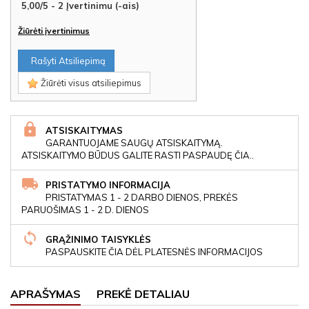
5,00
/
5
-
2
Įvertinimu (-ais)
Žiūrėti įvertinimus
Rašyti Atsiliepimą
Žiūrėti visus atsiliepimus
ATSISKAITYMAS
GARANTUOJAME SAUGŲ ATSISKAITYMĄ.
ATSISKAITYMO BŪDUS GALITE RASTI PASPAUDĘ ČIA..
PRISTATYMO INFORMACIJA
PRISTATYMAS 1 - 2 DARBO DIENOS, PREKĖS
PARUOŠIMAS 1 - 2 D. DIENOS
GRĄŽINIMO TAISYKLĖS
PASPAUSKITE ČIA DĖL PLATESNĖS INFORMACIJOS
APRAŠYMAS
PREKĖ DETALIAU