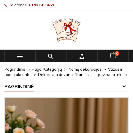
Telefonas:
+37060400459
0



Pagrindinis
Pagal Kategoriją
Namų dekoracijos
Vazos ir
namų akcentai
Dekoracija dovanai "Karutis" su graviruotu tekstu
PAGRINDINĖ