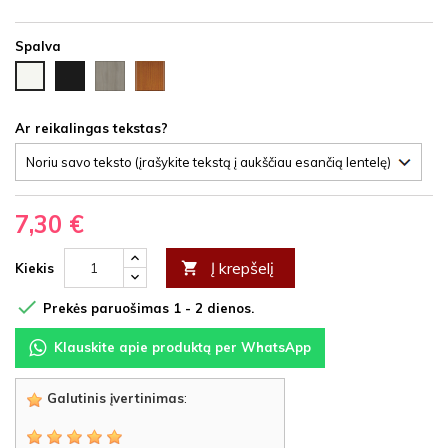
Spalva
Juoda
Ąžuolas
Vyšnia
Balta
HDF
latte
HDF
HDF
HDF
Ar reikalingas tekstas?
7,30 €
Į krepšelį

Kiekis

Prekės paruošimas 1 - 2 dienos.
Klauskite apie produktą per WhatsApp
Galutinis įvertinimas
: