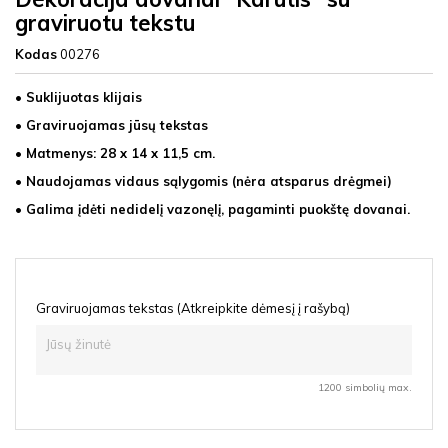
graviruotu tekstu
Kodas
00276
• Suklijuotas klijais
• Graviruojamas jūsų tekstas
• Matmenys: 28 x 14 x 11,5 cm.
• Naudojamas vidaus sąlygomis (nėra atsparus drėgmei)
• Galima įdėti nedidelį vazonęlį, pagaminti puokštę dovanai.
Graviruojamas tekstas (Atkreipkite dėmesį į rašybą)
1200 simbolių max.