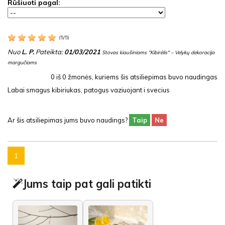
Rūšiuoti pagal:
(
5
/
5
)
Nuo
L. P.
Pateikta:
01/03/2021
Stovas kiaušiniams "Kibirėlis" – Velykų dekoracija
margučiams
0
iš
0
žmonės, kuriems šis atsiliepimas buvo naudingas
Labai smagus kibiriukas, patogus vaziuojant i svecius
Ar šis atsiliepimas jums buvo naudings?
Taip
Ne
1
Jums taip pat gali patikti