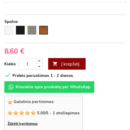
Spalva
Balta
Juoda
Ąžuolas
Vyšnia
HDF
HDF
latte
HDF
HDF
8,60 €
Į krepšelį

Kiekis

Prekės paruošimas 1 - 2 dienos.
Klauskite apie produktą per WhatsApp
Galutinis įvertinimas
:
5,00
/
5
-
1
atsiliepimas
Žiūrėti įvertinimus