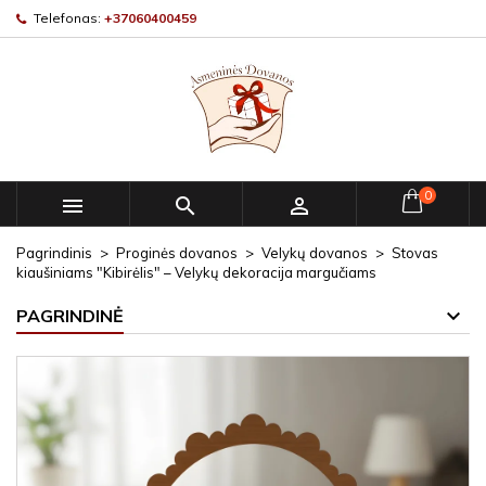
Telefonas:
+37060400459
0



Pagrindinis
Proginės dovanos
Velykų dovanos
Stovas
kiaušiniams "Kibirėlis" – Velykų dekoracija margučiams
PAGRINDINĖ