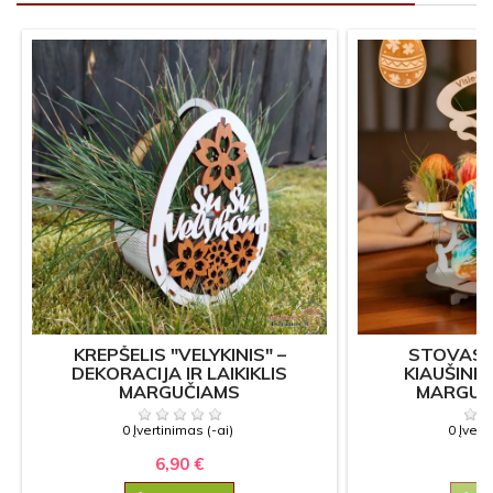
KREPŠELIS "VELYKINIS" –
STOVAS 
DEKORACIJA IR LAIKIKLIS
KIAUŠINIA
MARGUČIAMS
MARGUČI
0 Įvertinimas (-ai)
0 Įvert
6,90 €
13