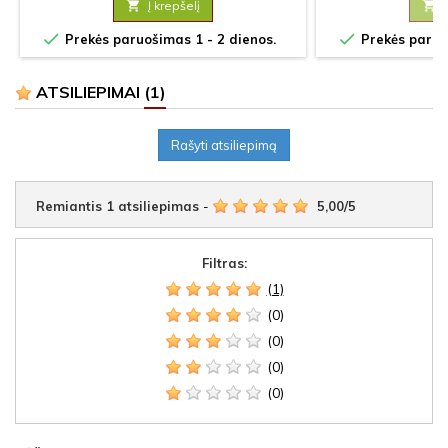

Į krepšelį



Prekės paruošimas 1 - 2 dienos.
Prekės paruoš
ATSILIEPIMAI
(1)
Rašyti atsiliepimą
Remiantis
1
atsiliepimas
-
5,00
/
5
Filtras:
(1)
(0)
(0)
(0)
(0)