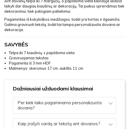
Ant stovelių telpa iki 7 margučių, o papildoma vieta kibirėlyje leidžia
laikyti dar daugiau kiaušinių ar dekoracijų. Tai puikus sprendimas tiek
dekoravimui, tiek patogiam patiekimui.
Pagamintas iš kokybiškos medžiagos, todėl yra tvirtas ir ilgaamžis.
Galima graviruoti tekstą, todėl tai tampa personalizuota dovana ar
dekoracija.
SAVYBĖS
Telpa iki 7 kiaušinių + papildoma vieta
Graviruojamas tekstas
Pagaminta iš 3 mm HDF
Matmenys: skersmuo 17 cm, aukštis 11 cm
Dažniausiai užduodami klausimai
Per kiek laiko pagaminama personalizuota
dovana?
Kaip įrašyti vardą ar tekstą ant dovanos?