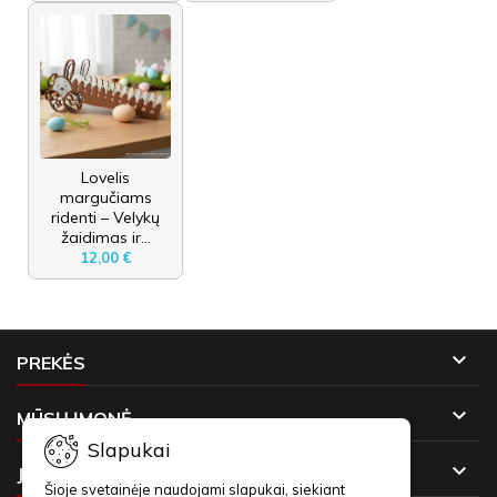
Lovelis
margučiams
ridenti – Velykų
žaidimas ir...
12,00 €

PREKĖS

MŪSŲ ĮMONĖ
Slapukai

JŪSŲ PASKYRA
Šioje svetainėje naudojami slapukai, siekiant