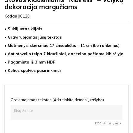
dekoracija margučiams
Kodas
00120
• Suklijuotas klijais
• Graviruojamas jūsų tekstas
• Matmenys: skersmuo 17 cm/aukštis - 11 cm (be rankenos)
• Ant stovelio telpa 7 kiaušiniai, dar telpa pačiame kibirėlyje
• Pagaminta iš 3 mm HDF
• Kelios spalvos pasirinkimui
Graviruojamas tekstas (Atkreipkite dėmesį į rašybą)
1200 simbolių max.