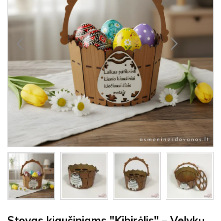
Stovas kiaušiniams "Kibirėlis" – Velykų