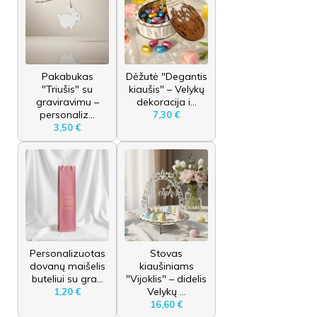
Pakabukas
Dėžutė "Degantis
"Triušis" su
kiaušis" – Velykų
graviravimu –
dekoracija i...
personaliz...
7,30 €
3,50 €
Personalizuotas
Stovas
dovanų maišelis
kiaušiniams
buteliui su gra...
"Vijoklis" – didelis
Velykų ...
1,20 €
16,60 €