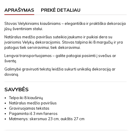
APRAŠYMAS
PREKĖ DETALIAU
Stovas Velykiniams kiaušiniams – elegantiška ir praktiška dekoracija
jūsų šventiniam stalui.
Natūralus medžio paviršius suteikia jaukumo ir puikiai dera su
įvairiomis Velykų dekoracijomis. Stovas talpina iki 8 margučių ir yra
patogus tiek serviravimui, tiek dekoravimui.
Lengvai transportuojamas – galite patogiai pasiimti į svečius ar
šventę.
Galimybė graviruoti tekstą leidžia sukurti unikalią dekoraciją ar
dovaną.
SAVYBĖS
Telpa iki 8 kiaušinių
Natūralus medžio paviršius
Graviruojamas tekstas
Pagaminta iš 3 mm faneros
Matmenys: skersmuo 23 cm, aukštis 27 cm