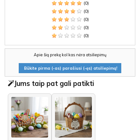
(0)
(0)
(0)
(0)
(0)
Apie šią prekę kol kas nėra atsiliepimų
Būkite pirma (-as) parašiusi (-ęs) atsiliepimą!
Jums taip pat gali patikti