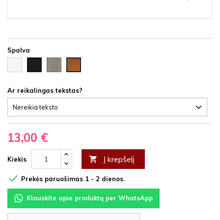
Spalva
Balta
Juoda
Ąžuolas
Vyšnia
HDF
HDF
latte
HDF
HDF
Ar reikalingas tekstas?
13,00 €
Į krepšelį

Kiekis

Prekės paruošimas 1 - 2 dienos.
Klauskite apie produktą per WhatsApp