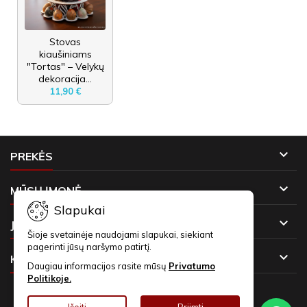
Stovas
kiaušiniams
"Tortas" – Velykų
dekoracija...
11,90 €

PREKĖS

MŪSŲ ĮMONĖ
Slapukai

JŪSŲ PASKYRA
Šioje svetainėje naudojami slapukai, siekiant
pagerinti jūsų naršymo patirtį.

KONTAKTAI
Daugiau informacijos rasite mūsų
Privatumo
Politikoje.
NAUJIENLAIŠKIAI