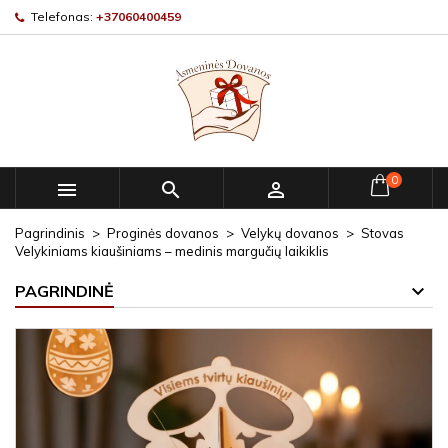
Telefonas:
+37060400459
0



Pagrindinis
Proginės dovanos
Velykų dovanos
Stovas
Velykiniams kiaušiniams – medinis margučių laikiklis
PAGRINDINĖ