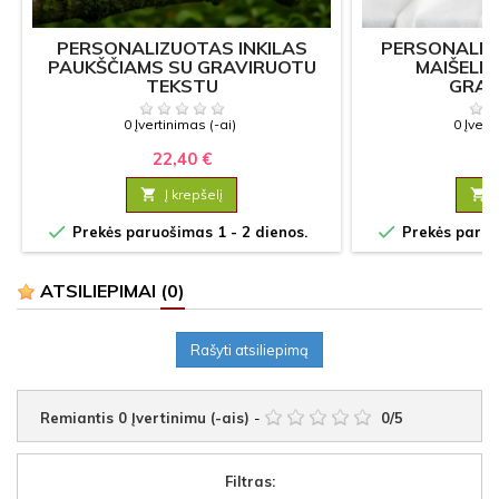
PERSONALIZUOTAS INKILAS
PERSONALI
PAUKŠČIAMS SU GRAVIRUOTU
MAIŠELIS
TEKSTU
GRAV
0 Įvertinimas (-ai)
0 Įvert
22,40 €
1

Į krepšelį



Prekės paruošimas 1 - 2 dienos.
Prekės paruoš
ATSILIEPIMAI
(0)
Rašyti atsiliepimą
Remiantis
0
Įvertinimu (-ais)
-
0
/
5
Filtras: