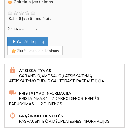
Galutinis įvertinimas
:
0
/
5
-
0
Įvertinimu (-ais)
Žiūrėti įvertinimus
Rašyti Atsiliepimą
Žiūrėti visus atsiliepimus
ATSISKAITYMAS
GARANTUOJAME SAUGŲ ATSISKAITYMĄ.
ATSISKAITYMO BŪDUS GALITE RASTI PASPAUDĘ ČIA..
PRISTATYMO INFORMACIJA
PRISTATYMAS 1 - 2 DARBO DIENOS, PREKĖS
PARUOŠIMAS 1 - 2 D. DIENOS
GRĄŽINIMO TAISYKLĖS
PASPAUSKITE ČIA DĖL PLATESNĖS INFORMACIJOS