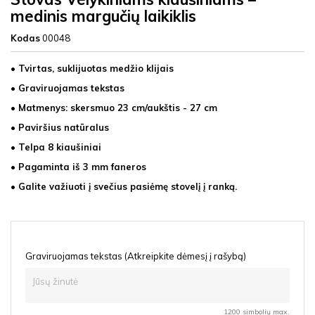
medinis margučių laikiklis
Kodas
00048
• Tvirtas, suklijuotas medžio klijais
• Graviruojamas tekstas
• Matmenys: skersmuo 23 cm/aukštis - 27 cm
• Paviršius natūralus
• Telpa 8 kiaušiniai
• Pagaminta iš 3 mm faneros
• Galite važiuoti į svečius pasiėmę stovelį į ranką.
Graviruojamas tekstas (Atkreipkite dėmesį į rašybą)
1200 simbolių max.