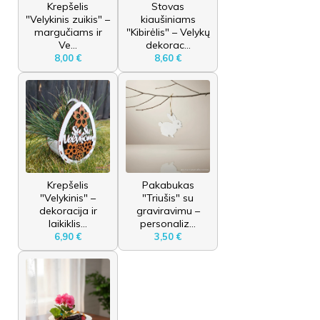
Krepšelis
Stovas
"Velykinis zuikis" –
kiaušiniams
margučiams ir
"Kibirėlis" – Velykų
Ve...
dekorac...
8,00 €
8,60 €
Krepšelis
Pakabukas
"Velykinis" –
"Triušis" su
dekoracija ir
graviravimu –
laikiklis...
personaliz...
6,90 €
3,50 €