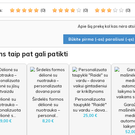
(0)
(0)
(0)
s:
Apie šią prekę kol kas nėra ats
Būkite pirma (-as) parašiusi (-ęs) 
s taip pat gali patikti
lionė su
Širdelės formos
Personalizuota
otrauka –
dėlionė su
taupyklė "Raidė"
Gara
onalizuota
nuotrauka –
su vardu – dova...
mašinėl
lionė s...
personal...
medi
25,00 €
automo
9,00 €
8,20 €
laikym
52,0