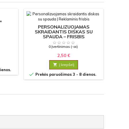
"
PERSONALIZUOJAMAS
ŠIRDE
SKRAIDANTIS DISKAS SU
SPAUDA – FRISBIS
PERS
0 Įvertinimas (-ai)
2,50 €

Į krepšelį
ienos.


Prekės paruošimas 3 - 8 dienos.
Prek