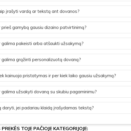
ip įrašyti vardą ar tekstą ant dovanos?
 prieš gamybą gausiu dizaino patvirtinimą?
 galima pakeisti arba atšaukti užsakymą?
 galima grąžinti personalizuotą dovaną?
ek kainuoja pristatymas ir per kiek laiko gausiu užsakymą?
 galima užsakyti dovaną su skubiu pagaminimu?
 daryti, jei padariau klaidą įrašydamas tekstą?
S PREKĖS TOJE PAČIOJE KATEGORIJOJE: