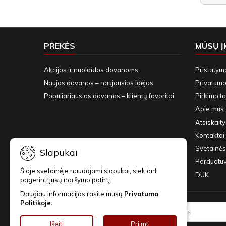
PREKĖS
MŪSŲ 
Akcijos ir nuolaidos dovanoms
Pristatym
Naujos dovanos – naujausios idėjos
Privatumo 
Populiariausios dovanos – klientų favoritai
Pirkimo ta
Apie mus
Atsiskait
Kontaktai 
Svetainės
Slapukai
Parduotu
Šioje svetainėje naudojami slapukai, siekiant
DUK
pagerinti jūsų naršymo patirtį.
Daugiau informacijos rasite mūsų
Privatumo
Politikoje.
NAUJIENLAIŠKIAI
Išeiti
Priimti