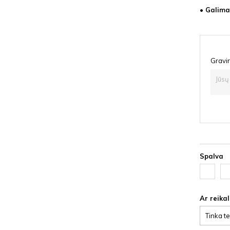
• Galima 
Gravir
Spalva
Juoda
Ąž
HDF
lat
HD
Ar reika