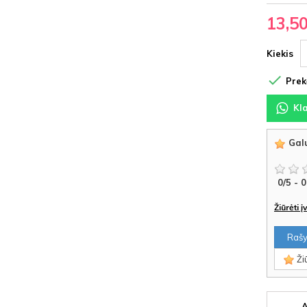
13,5
Kiekis

Prekė
Kl
Galu
0
/
5
-
0
Žiūrėti 
Rašyt
Žiū