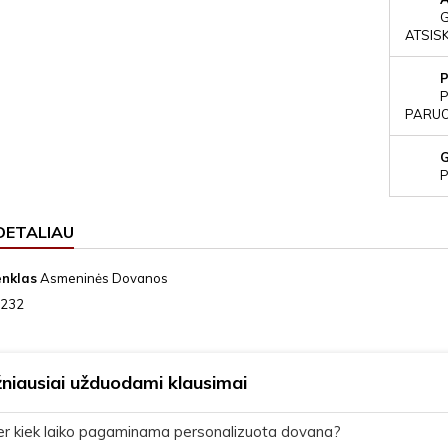
ATSIS
P
PARUOŠ
P
DETALIAU
enklas
Asmeninės Dovanos
232
niausiai užduodami klausimai
r kiek laiko pagaminama personalizuota dovana?