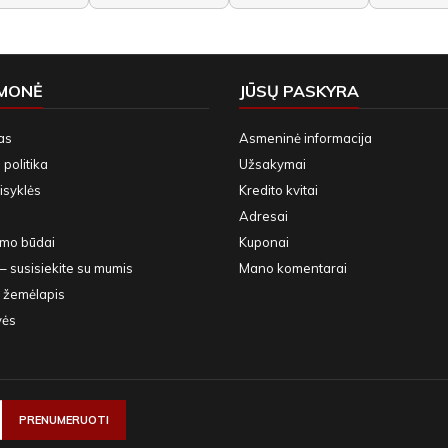
ĮMONĖ
JŪSŲ PASKYRA
as
Asmeninė informacija
politika
Užsakymai
isyklės
Kredito kvitai
Adresai
ymo būdai
Kuponai
– susisiekite su mumis
Mano komentarai
 žemėlapis
vės