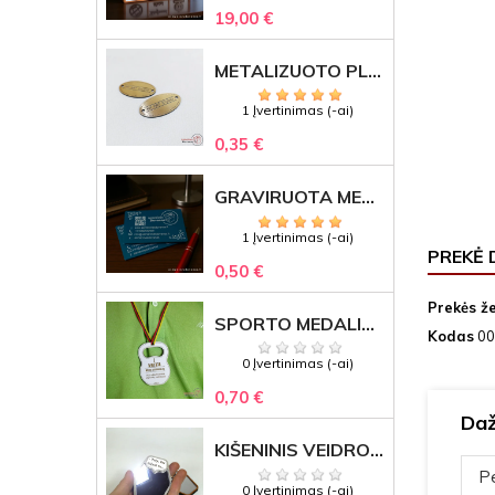
19,00 €
METALIZUOTO PLASTIKO ETIKETĖS SU GRAVIRUOTU TEKSTU -LOGOTIPU
1 Įvertinimas (-ai)
0,35 €
GRAVIRUOTA METALINĖ VIZITINĖ KORTELĖ SU LOGOTIPU – REPREZENTACINĖ VERSLO DOVANA
1 Įvertinimas (-ai)
PREKĖ 
0,50 €
Prekės ž
SPORTO MEDALIS "STIPRUOLIS" SU GRAVIRUOTU TEKSTU
Kodas
00
0 Įvertinimas (-ai)
0,70 €
Daž
KIŠENINIS VEIDRODĖLIS
Pe
0 Įvertinimas (-ai)