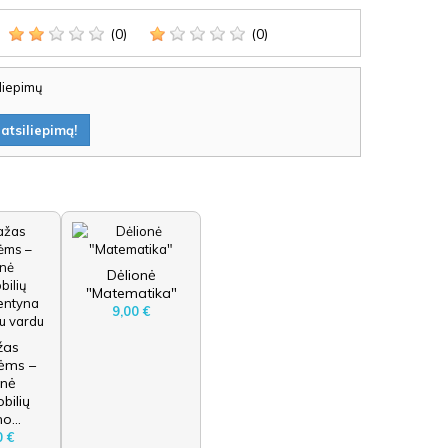
(0)
(0)
iliepimų
atsiliepimą!
Dėlionė
"Matematika"
9,00 €
žas
ėms –
nė
bilių
o...
0 €