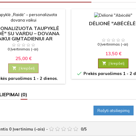
DĖLIONĖ "ABĖCĖLĖ
SONALIZUOTA TAUPYKLĖ
DĖ" SU VARDU – DOVANA
IKUI GIMTADIENIUI AR
KRIKŠTYNOMS
0 Įvertinimas (-ai)
0 Įvertinimas (-ai)
13,50 €
25,00 €

Į krepšelį

Į krepšelį

Prekės paruošimas 1 - 2 d
kės paruošimas 1 - 2 dienos.
LIEPIMAI
(0)
Rašyti atsiliepimą
ntis
0
Įvertinimu (-ais)
-
0
/
5