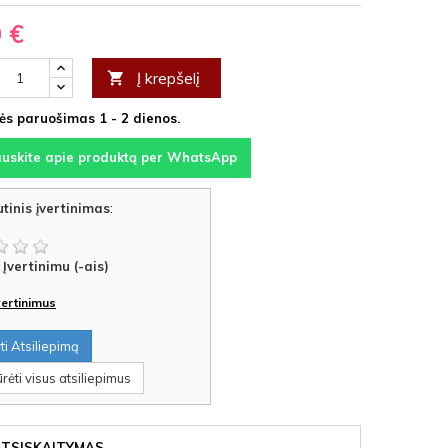
0 €
Į krepšelį

s paruošimas 1 - 2 dienos.
auskite apie produktą per WhatsApp
tinis įvertinimas
:
Įvertinimu (-ais)
įvertinimus
i Atsiliepimą
rėti visus atsiliepimus
ATSISKAITYMAS