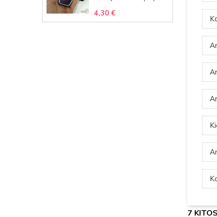
4,30 €
Ka
Ar
Ar
Ar
Ki
Ar
Ką
7 KITO