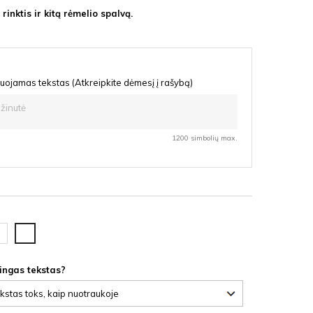
rinktis ir kitą rėmelio spalvą.
uojamas tekstas (Atkreipkite dėmesį į rašybą)
1200 simbolių max.
uolas
Vyšnia
te
HDF
F
lingas tekstas?