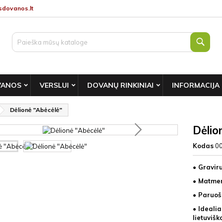
dovanos.lt
Paie
VANOS
VERSLUI
DOVANŲ RINKINIAI
INFORMACIJA
Dėlionė "Abėcėlė"
Dėlio
Kodas
0
• Gravir
• Matmen
• Paruoš
• Ideali
lietuviš