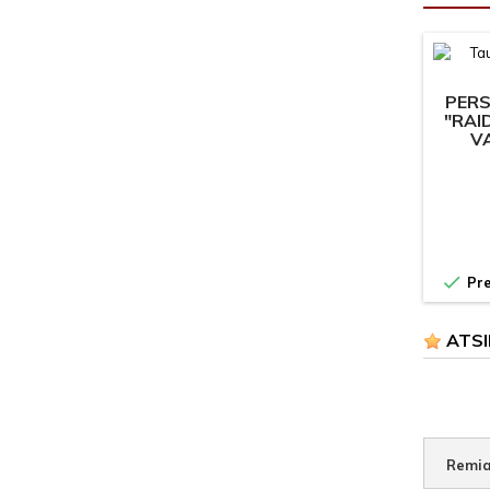
PER
"RAI
VA

Pre
ATSI
Remia