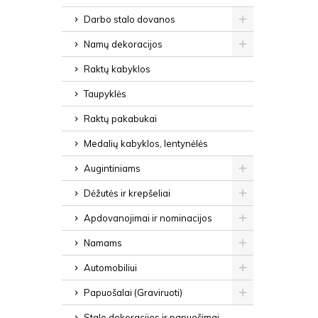
Darbo stalo dovanos
Namų dekoracijos
Raktų kabyklos
Taupyklės
Raktų pakabukai
Medalių kabyklos, lentynėlės
Augintiniams
Dėžutės ir krepšeliai
Apdovanojimai ir nominacijos
Namams
Automobiliui
Papuošalai (Graviruoti)
Stalo dekoracijos ir papuošimai