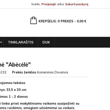
Sveiki,
Prisijungti
arba
Sukurti paskyrą
ška
KREPŠELIS
0
PREKĖS -
0,00 €
TINKLARAŠTIS
DUK
nė "Abėcėlė"
0232
Prekės ženklas
Asmeninės Dovanos
uojamas tekstas
ys: 33,5 x 30 cm
imas 1 - 2 dienos
ai tinka prieš mokykliniams vaikams susipažinti su
komis raidėmis, smagiam užsiėmimui su vaikais