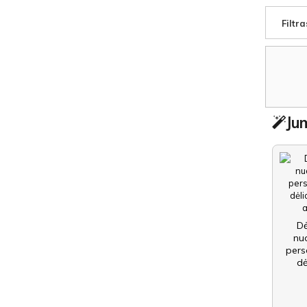
Filtra
Jum
Dė
nu
pers
dė