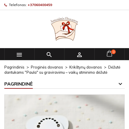
Telefonas:
+37060400459
0



Pagrindinis
Proginės dovanos
Krikštynų dovanos
Dėžutė
dantukams "Paula" su graviravimu – vaikų atminimo dėžutė
PAGRINDINĖ