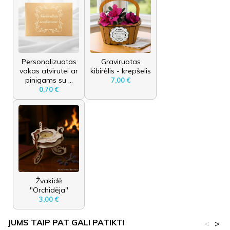
Personalizuotas
Graviruotas
vokas atvirutei ar
kibirėlis - krepšelis
pinigams su ...
7,00 €
0,70 €
Žvakidė
"Orchidėja"
3,00 €
JUMS TAIP PAT GALI PATIKTI
<
>