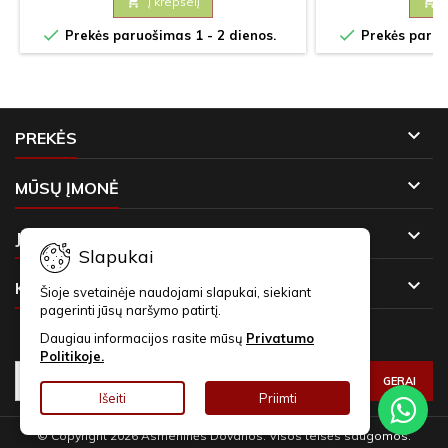

Į krepšelį



Prekės paruošimas 1 - 2 dienos.
Prekės paruoš

PREKĖS

MŪSŲ ĮMONĖ

JŪSŲ PASKYRA
Slapukai

KONTAKTAI
Šioje svetainėje naudojami slapukai, siekiant
pagerinti jūsų naršymo patirtį.
Daugiau informacijos rasite mūsų
Privatumo
NAUJIENLAIŠKIAI
Politikoje.
Išeiti
Priimti
© Copyright 2026 Asmeninės Dovanos. Visos teisės saugomos.