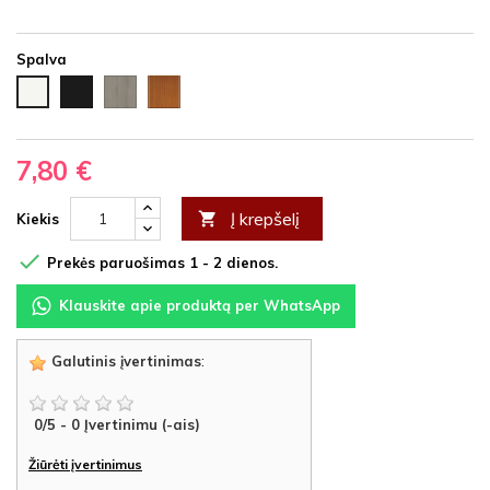
Spalva
Juoda
Ąžuolas
Vyšnia
Balta
HDF
latte
HDF
HDF
HDF
7,80 €
Į krepšelį

Kiekis

Prekės paruošimas 1 - 2 dienos.
Klauskite apie produktą per WhatsApp
Galutinis įvertinimas
:
0
/
5
-
0
Įvertinimu (-ais)
Žiūrėti įvertinimus