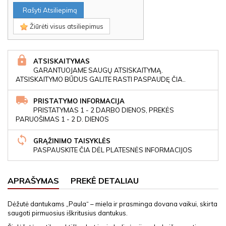
Rašyti Atsiliepimą
Žiūrėti visus atsiliepimus
ATSISKAITYMAS
GARANTUOJAME SAUGŲ ATSISKAITYMĄ.
ATSISKAITYMO BŪDUS GALITE RASTI PASPAUDĘ ČIA..
PRISTATYMO INFORMACIJA
PRISTATYMAS 1 - 2 DARBO DIENOS, PREKĖS
PARUOŠIMAS 1 - 2 D. DIENOS
GRĄŽINIMO TAISYKLĖS
PASPAUSKITE ČIA DĖL PLATESNĖS INFORMACIJOS
APRAŠYMAS
PREKĖ DETALIAU
Dėžutė dantukams „Paula“ – miela ir prasminga dovana vaikui, skirta
saugoti pirmuosius iškritusius dantukus.