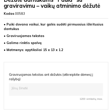
graviravimu – vaikų atminimo dėžutė
Kodas
00583
• Puiki dovana vaikui, kur galės sudėti pirmuosius iškritusius
dantukus
• Graviruojamas tekstas
• Galima rinktis spalvą
• Matmenys: apytiksliai 15 x 13
x 1.2
Graviruojamas tekstas ant dėžutės (atkreipkite dėmesį į
rašybą)
1200 simbolių max.