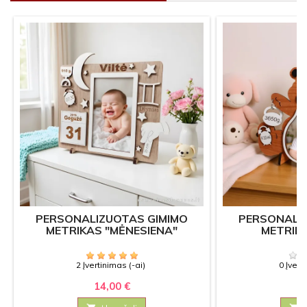
PERSONALIZUOTAS GIMIMO
PERSONALI
METRIKAS "MĖNESIENA"
METRIKA
2 Įvertinimas (-ai)
0 Įvert
14,00 €
12