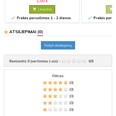
1,00 €
1

Į krepšelį



Prekės paruošimas 1 - 2 dienos.
Prekės paruoš
ATSILIEPIMAI
(0)
Rašyti atsiliepimą
Remiantis
0
Įvertinimu (-ais)
-
0
/
5
Filtras:
(0)
(0)
(0)
(0)
(0)