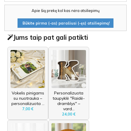
Apie šią prekę kol kas nėra atsiliepimų
Būkite pirma (-as) parašiusi (-ęs) atsiliepimą!
Jums taip pat gali patikti
Vokelis pinigams
Personalizuota
su nuotrauka –
taupyklė "Raidė-
personalizuota ...
dramblys" –
vard...
7,00 €
24,00 €