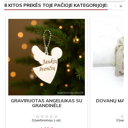
8 KITOS PREKĖS TOJE PAČIOJE KATEGORIJOJE:
<
>
GRAVIRUOTAS ANGELIUKAS SU
DOVANŲ MAIŠ
GRANDINĖLE
0 Įvertinimas (-ai)
0 Įvert