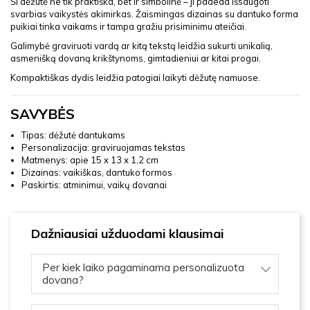
Ši dėžutė ne tik praktiška, bet ir simbolinė – ji padeda išsaugoti
svarbias vaikystės akimirkas. Žaismingas dizainas su dantuko forma
puikiai tinka vaikams ir tampa gražiu prisiminimu ateičiai.
Galimybė graviruoti vardą ar kitą tekstą leidžia sukurti unikalią,
asmenišką dovaną krikštynoms, gimtadieniui ar kitai progai.
Kompaktiškas dydis leidžia patogiai laikyti dėžutę namuose.
SAVYBĖS
Tipas: dėžutė dantukams
Personalizacija: graviruojamas tekstas
Matmenys: apie 15 x 13 x 1,2 cm
Dizainas: vaikiškas, dantuko formos
Paskirtis: atminimui, vaikų dovanai
Dažniausiai užduodami klausimai
Per kiek laiko pagaminama personalizuota
dovana?