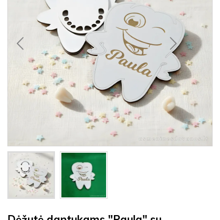
Dėžutė dantukams "Paula" su