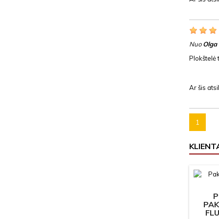
Nuo
Olga
Plokštelė 
Ar šis at
1
KLIENTA
P
PAK
FL