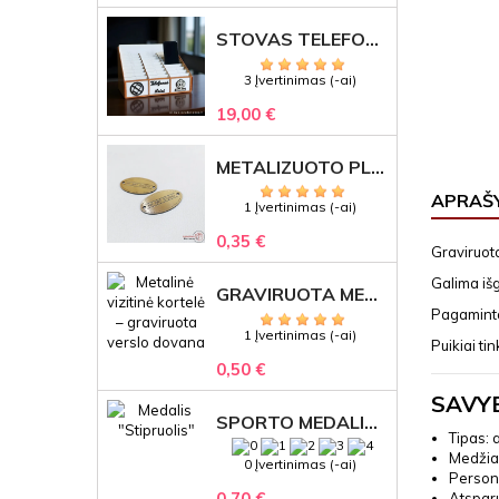
STOVAS TELEFONAMS KLASEI (27 VIETOS) – GRAVIRUOJAMAS ORGANIZATORIUS
3 Įvertinimas (-ai)
19,00 €
METALIZUOTO PLASTIKO ETIKETĖS SU GRAVIRUOTU TEKSTU -LOGOTIPU
APRAŠ
1 Įvertinimas (-ai)
0,35 €
Graviruota
Galima išg
GRAVIRUOTA METALINĖ VIZITINĖ KORTELĖ SU LOGOTIPU – REPREZENTACINĖ VERSLO DOVANA
Pagaminta 
1 Įvertinimas (-ai)
Puikiai ti
0,50 €
SAVY
SPORTO MEDALIS "STIPRUOLIS" SU GRAVIRUOTU TEKSTU
Tipas: 
Medžiag
0 Įvertinimas (-ai)
Persona
0,70 €
Atspar