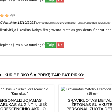
(
5
/
5
)
 C
Pateikta:
15/10/2025
Graviruota plokštelė prie antkaklio – personalizuotas pakabukas
tikrai viršijo lūkesčius. Kokybiška graviūra. Metalas gan kietas. Spalva labai 
siliepimas jums buvo naudings?
Taip
Ne
I, KURIE PIRKO ŠIĄ PREKĘ TAIP PAT PIRKO:
ERSONALIZUOJAMAS
GRAVIRUOTAS METALI
ABUKAS AUGINTINIUI IŠ
ŽETONAS SU AKUTE
UORESCENCINIO AKRILO
PERSONALIZUOTA DE