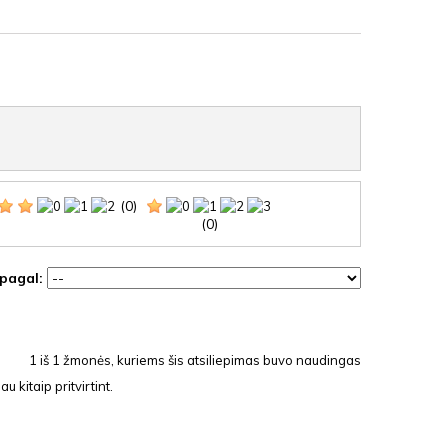
(0)
(0)
 pagal:
1
iš
1
žmonės, kuriems šis atsiliepimas buvo naudingas
 kitaip pritvirtint.