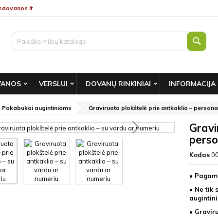
dovanos.lt
Paie
VANOS
VERSLUI
DOVANŲ RINKINIAI
INFORMACIJA
Pakabukai augintiniams
Graviruota plokštelė prie antkaklio – perso
Gravi
perso
Kodas
0
• Pagami
• Ne tik 
augintini
• Gravir