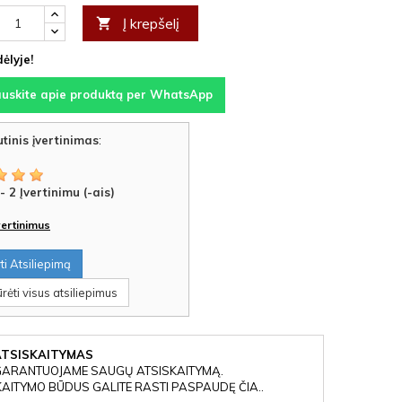
Į krepšelį

ėlyje!
auskite apie produktą per WhatsApp
tinis įvertinimas
:
-
2
Įvertinimu (-ais)
įvertinimus
i Atsiliepimą
rėti visus atsiliepimus
ATSISKAITYMAS
GARANTUOJAME SAUGŲ ATSISKAITYMĄ.
KAITYMO BŪDUS GALITE RASTI PASPAUDĘ ČIA..