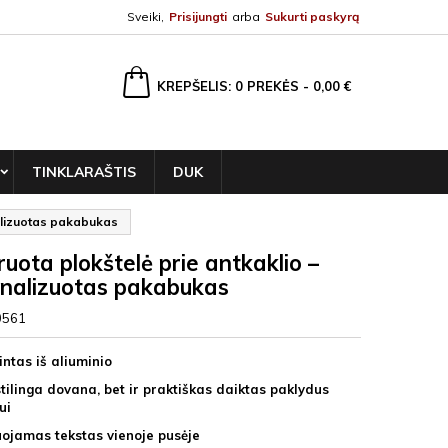
Sveiki,
Prisijungti
arba
Sukurti paskyrą
ška
KREPŠELIS
0
PREKĖS -
0,00 €
TINKLARAŠTIS
DUK
nalizuotas pakabukas
ruota plokštelė prie antkaklio –
nalizuotas pakabukas
0561
ntas iš aliuminio
stilinga dovana, bet ir praktiškas daiktas paklydus
ui
uojamas tekstas vienoje pusėje