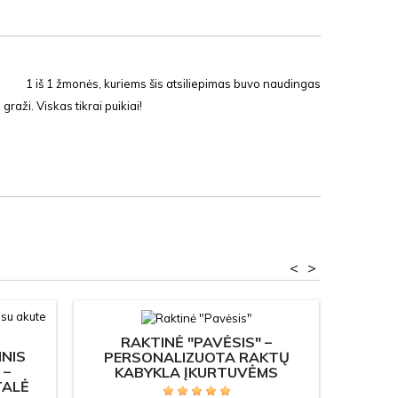
1
iš
1
žmonės, kuriems šis atsiliepimas buvo naudingas
graži. Viskas tikrai puikiai!
<
>
RAKTINĖ "PAVĖSIS" –
NIS
PERSONALIZUOTA RAKTŲ
 –
KABYKLA ĮKURTUVĖMS
TALĖ