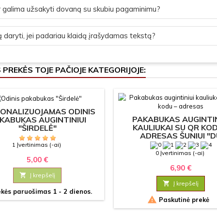
 galima užsakyti dovaną su skubiu pagaminimu?
 daryti, jei padariau klaidą įrašydamas tekstą?
S PREKĖS TOJE PAČIOJE KATEGORIJOJE:
ONALIZUOJAMAS ODINIS
PAKABUKAS AUGINTIN
KABUKAS AUGINTINIUI
KAULIUKAI SU QR KOD
"ŠIRDELĖ"
ADRESAS ŠUNIUI "D
KAULIUKAI"
1 Įvertinimas (-ai)
0 Įvertinimas (-ai)
5,00 €
6,90 €

Į krepšelį

Į krepšelį
kės paruošimas 1 - 2 dienos.

Paskutinė prekė