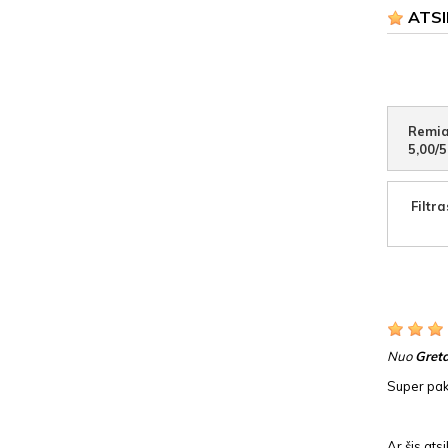
ATSI
Remia
5,00
/
5
Filtra
Nuo
Gret
Super paka
Ar šis at