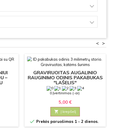
<
>
IUI
GRAVIRUOITAS AUGALINIO
PAKABU
U –
RAUGINIMO ODINIS PAKABUKAS
KODU
U
"LAŠELIS"
ŠUNI
0 Įvertinimas (-ai)
5,00 €

Į krepšelį

Prekės paruošimas 1 - 2 dienos.