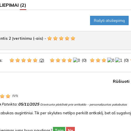
LIEPIMAI
(2)
Rašyti atsiliepimą
ntis
2
Įvertinimu (-ais)
-
(2)
(0)
(0)
s:
Rūšiuoti
(
5
/
5
)
a
Pateikta:
05/11/2025
Graviruota plokštelė prie antkaklio – personalizuotas pakabukas
bukas augintiniui. Tik per skylutes netilpo perkišt antkaklį, bet aš sugalvojau
siliepimas jums buvo naudings?
Taip
Ne