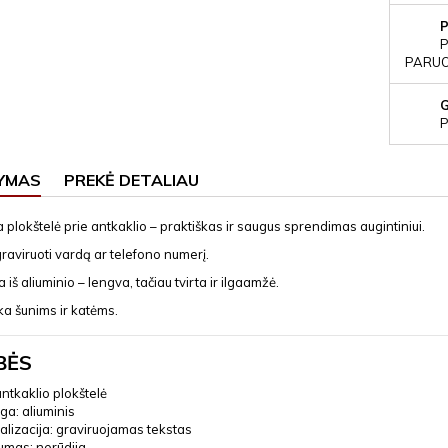
P
PARUOŠ
P
YMAS
PREKĖ DETALIAU
 plokštelė prie antkaklio – praktiškas ir saugus sprendimas augintiniui.
raviruoti vardą ar telefono numerį.
iš aliuminio – lengva, tačiau tvirta ir ilgaamžė.
nka šunims ir katėms.
BĖS
antkaklio plokštelė
a: aliuminis
lizacija: graviruojamas tekstas
umas: nerūdija