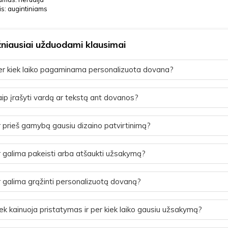
is: augintiniams
niausiai užduodami klausimai
r kiek laiko pagaminama personalizuota dovana?
ip įrašyti vardą ar tekstą ant dovanos?
 prieš gamybą gausiu dizaino patvirtinimą?
 galima pakeisti arba atšaukti užsakymą?
 galima grąžinti personalizuotą dovaną?
ek kainuoja pristatymas ir per kiek laiko gausiu užsakymą?