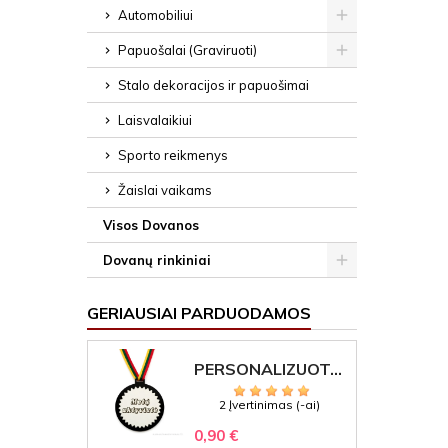
Automobiliui
Papuošalai (Graviruoti)
Stalo dekoracijos ir papuošimai
Laisvalaikiui
Sporto reikmenys
Žaislai vaikams
Visos Dovanos
Dovanų rinkiniai
GERIAUSIAI PARDUODAMOS
PERSONALIZUOTAS MEDALIS "1" SU GRAVIRUOTU TEKSTU
2 Įvertinimas (-ai)
0,90 €