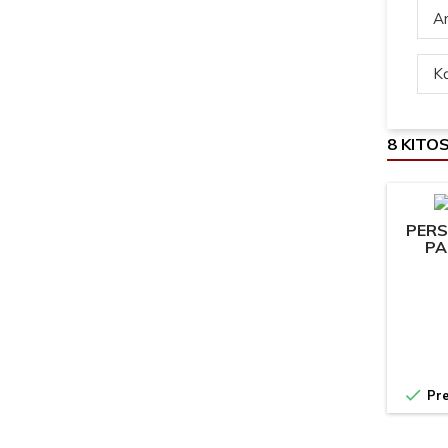
Ar
Ką
8 KITO
PERS
PA

Pre