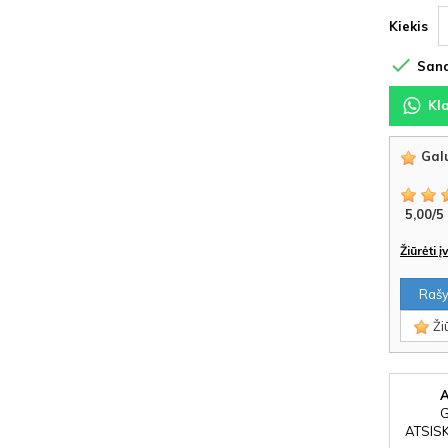
Kiekis

Sand
Kl
Galu
5,00
/
5
Žiūrėti 
Rašyt
Žiū
ATSIS