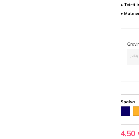
• Tvirti 
• Matmen
Gravir
Spalva
Tamsiai
Au
mėlyna
4,50 