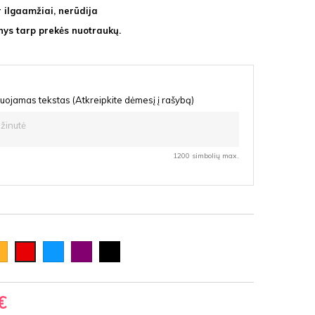
ir ilgaamžiai, nerūdija
ys tarp prekės nuotraukų.
uojamas tekstas (Atkreipkite dėmesį į rašybą)
1200 simbolių max.
ksinė
Šviesiai
Violetinė
Juoda
Raudona
mėlyna
€