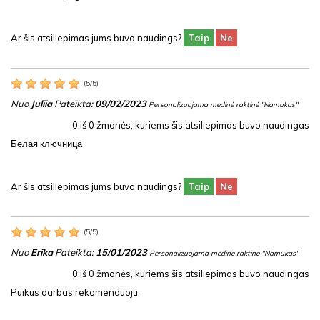
Ar šis atsiliepimas jums buvo naudings?
Taip
Ne
(
5
/
5
)
Nuo
Juliia
Pateikta:
09/02/2023
Personalizuojama medinė raktinė "Namukas"
0
iš
0
žmonės, kuriems šis atsiliepimas buvo naudingas
Белая ключница
Ar šis atsiliepimas jums buvo naudings?
Taip
Ne
(
5
/
5
)
Nuo
Erika
Pateikta:
15/01/2023
Personalizuojama medinė raktinė "Namukas"
0
iš
0
žmonės, kuriems šis atsiliepimas buvo naudingas
Puikus darbas rekomenduoju.