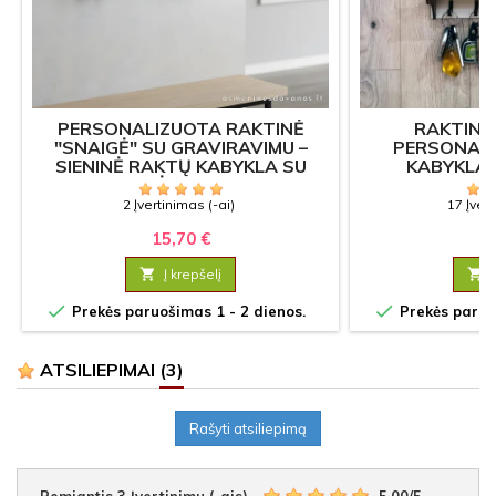
PERSONALIZUOTA RAKTINĖ
RAKTINĖ 
"SNAIGĖ" SU GRAVIRAVIMU –
PERSONAL
SIENINĖ RAKTŲ KABYKLA SU
KABYKLA
LENTYNĖLE DOVANAI
2 Įvertinimas (-ai)
17 Įvert
15,70 €
16

Į krepšelį



Prekės paruošimas 1 - 2 dienos.
Prekės paruoš
ATSILIEPIMAI
(3)
Rašyti atsiliepimą
Remiantis
3
Įvertinimu (-ais)
-
5,00
/
5