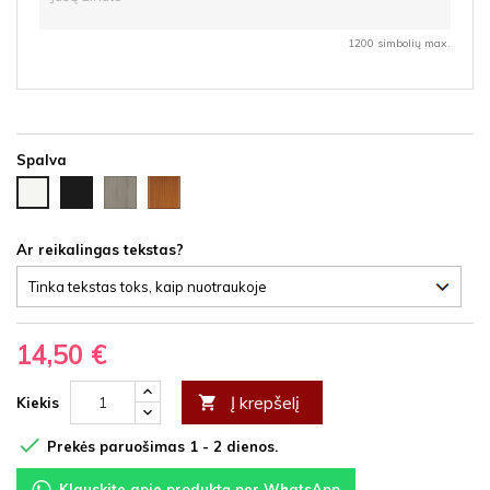
1200 simbolių max.
Spalva
Juoda
Ąžuolas
Vyšnia
Balta
HDF
latte
HDF
HDF
HDF
Ar reikalingas tekstas?
14,50 €
Į krepšelį

Kiekis

Prekės paruošimas 1 - 2 dienos.
Klauskite apie produktą per WhatsApp