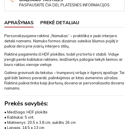
PASPAUSKITE ČIA DĖL PLATESNĖS INFORMACIJOS
APRAŠYMAS
PREKĖ DETALIAU
Personalizuojama raktinė „Namukas“ – praktiška ir jauki interjero
detalė namams. Namuko formos dizainas suteikia šilumos pojūtį ir
puikiai dera prie įvairių interjero stilių.
Raktinė pagaminta iš HDF plokštės, todėl yra tvirta ir stabili. Viduje
įrengti penki kabliukai raktams, leidžiantys patogiai laikyti šeimos ar
biuro raktus vienoje vietoje.
Galima graviruoti du tekstus – trumpesnį viršuje ir ilgesnį apačioje. Tai
gali būti šeimos pavardė, palinkėjimas ar kitas asmeninis užrašas.
Raktinė puikiai tinka kaip įkurtuvių dovana ar personalizuota dovana
namams.
Prekės savybės:
• Medžiaga: HDF plokštė
• Kabliukai: 5 vnt.
• Matmenys: 20,5 x 3,8 cm, aukštis 26 cm
• Langas: 14,5 x 13 cm