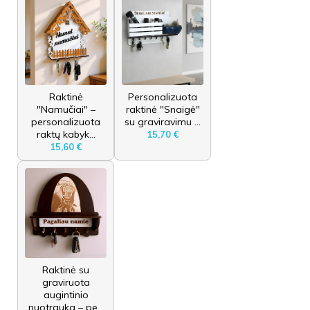
Raktinė
Personalizuota
"Namučiai" –
raktinė "Snaigė"
personalizuota
su graviravimu ...
raktų kabyk...
15,70 €
15,60 €
Raktinė su
graviruota
augintinio
nuotrauka – pe...