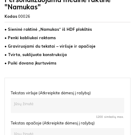
"Namukas"
Kodas
00026
• Sieninė raktinė „Namukas“ iš HDF plokštės
• Penki kabliukai raktams
• Graviruojami du tekstai – viršuje ir apačioje
• Tvirta, suklijuota konstrukcija
• Puiki dovana įkurtuvėms
Tekstas viršuje (Atkreipkite dėmesį į rašybą)
1200 simbolių max.
Tekstas apačioje (Atkreipkite dėmesį į rašybą)