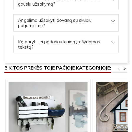
gausiu užsakymą?
Ar galima užsakyti dovaną su skubiu
pagaminimu?
Ką daryti, jei padariau klaidą įrašydamas
tekstą?
8 KITOS PREKĖS TOJE PAČIOJE KATEGORIJOJE:
<
>