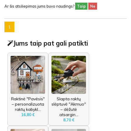
Ar šis atsiliepimas jums buvo naudings?
Taip
Ne
1
Jums taip pat gali patikti
Raktinė "Pavėsis"
Slapta raktų
– personalizuota
slėptuvė "Akmuo"
raktų kabykl...
– dėžutė
atsargin...
16,80 €
8,70 €