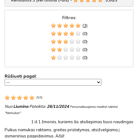
Filtras:
(3)
(0)
(0)
(0)
(0)
Rūšiuoti pagal:
(
5
/
5
)
Nuo
Liumina
Pateikta:
26/11/2024
Personalizuojama medinė raktinė
"Namukas"
1
iš
1
žmonės, kuriems šis atsiliepimas buvo naudingas
Puikus namukas raktams, greitas pristatymas, atsižvelgiama į
asmeninius pageidavimus. Ačiū!