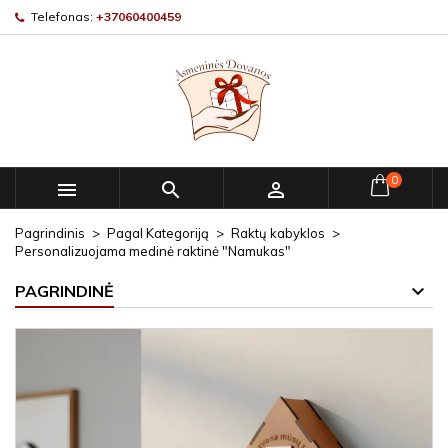
Telefonas:
+37060400459
0



Pagrindinis
Pagal Kategoriją
Raktų kabyklos
Personalizuojama medinė raktinė "Namukas"
PAGRINDINĖ