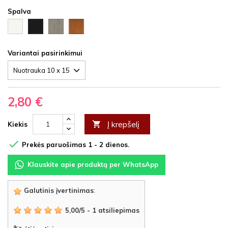
Spalva
Balta
Ąžuolas
Vyšnia
Juoda
HDF
latte
HDF
HDF
HDF
Variantai pasirinkimui
2,80 €
Į krepšelį

Kiekis

Prekės paruošimas 1 - 2 dienos.
Klauskite apie produktą per WhatsApp
Galutinis įvertinimas
:
5,00
/
5
-
1
atsiliepimas