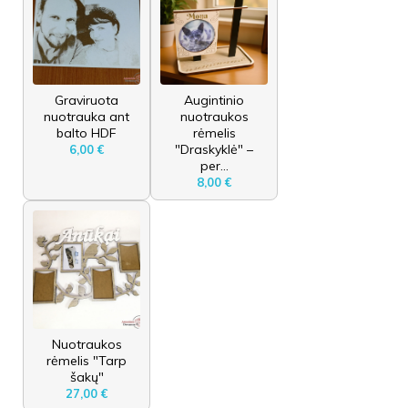
Graviruota
Augintinio
nuotrauka ant
nuotraukos
balto HDF
rėmelis
"Draskyklė" –
6,00 €
per...
8,00 €
Nuotraukos
rėmelis "Tarp
šakų"
27,00 €