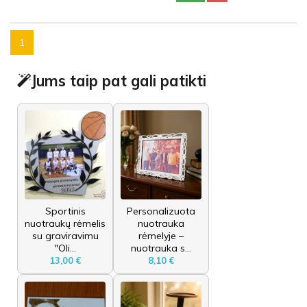
1
Jums taip pat gali patikti
Sportinis
Personalizuota
nuotraukų rėmelis
nuotrauka
su graviravimu
rėmelyje –
"Oli...
nuotrauka s...
13,00 €
8,10 €