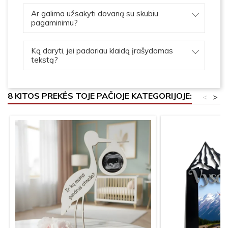
Ar galima užsakyti dovaną su skubiu
pagaminimu?
Ką daryti, jei padariau klaidą įrašydamas
tekstą?
8 KITOS PREKĖS TOJE PAČIOJE KATEGORIJOJE:
<
>