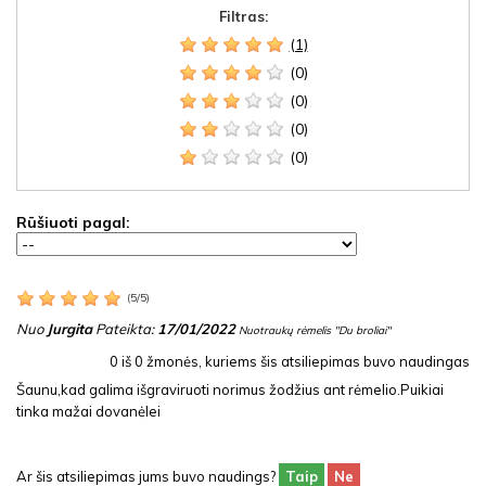
Filtras:
(1)
(0)
(0)
(0)
(0)
Rūšiuoti pagal:
(
5
/
5
)
Nuo
Jurgita
Pateikta:
17/01/2022
Nuotraukų rėmelis "Du broliai"
0
iš
0
žmonės, kuriems šis atsiliepimas buvo naudingas
Šaunu,kad galima išgraviruoti norimus žodžius ant rėmelio.Puikiai
tinka mažai dovanėlei
Ar šis atsiliepimas jums buvo naudings?
Taip
Ne