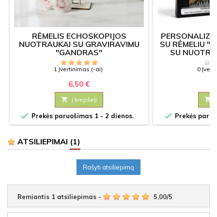
RĖMELIS ECHOSKOPIJOS
PERSONALIZ
NUOTRAUKAI SU GRAVIRAVIMU
SU RĖMELIU "
"GANDRAS"
SU NUOTRA
1 Įvertinimas (-ai)
0 Įvert
6,50 €
10

Į krepšelį



Prekės paruošimas 1 - 2 dienos.
Prekės paruoš
ATSILIEPIMAI
(1)
Rašyti atsiliepimą
Remiantis
1
atsiliepimas
-
5,00
/
5