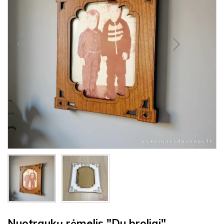
Nuotraukų rėmelis "Du broliai"