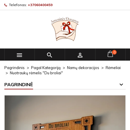
Telefonas:
+37060400459
0



Pagrindinis
Pagal Kategoriją
Namų dekoracijos
Rėmeliai
Nuotraukų rėmelis "Du broliai"
PAGRINDINĖ