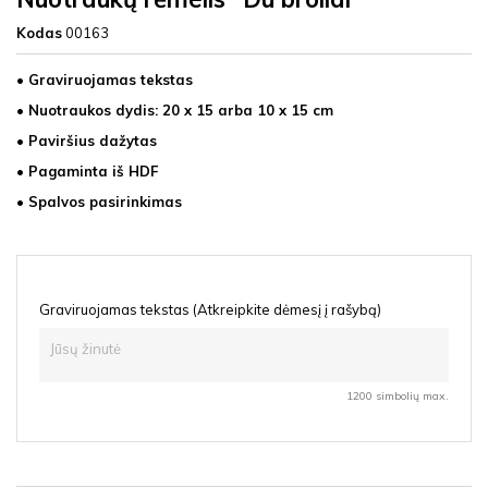
Kodas
00163
• Graviruojamas tekstas
• Nuotraukos dydis: 20 x 15 arba 10 x 15 cm
• Paviršius dažytas
• Pagaminta iš
HDF
• Spalvos pasirinkimas
Graviruojamas tekstas (Atkreipkite dėmesį į rašybą)
1200 simbolių max.