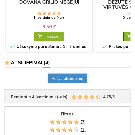
DOVANA GRILIO MĖGĖJUI
DĖŽUTĖ SU
VIRTUVĖS O
1 Įvertinimas (-ai)
0 Įvert
3,50 €
7

Į krepšelį



Užsakymo paruošimas 1 - 2 dienos
Prekės paruoš
ATSILIEPIMAI
(4)
Rašyti atsiliepimą
Remiantis
4
Įvertinimu (-ais)
-
4,75
/
5
Filtras:
(3)
(1)