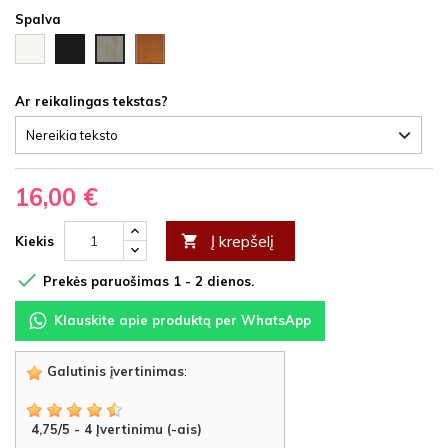
Spalva
Balta
Juoda
Vyšnia
Ąžuolas
HDF
HDF
HDF
latte
HDF
Ar reikalingas tekstas?
16,00 €
Į krepšelį

Kiekis

Prekės paruošimas 1 - 2 dienos.
Klauskite apie produktą per WhatsApp
Galutinis įvertinimas
:
4,75
/
5
-
4
Įvertinimu (-ais)