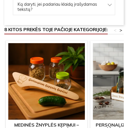
Ką daryti, jei padariau klaidą įrašydamas
tekstą?
8 KITOS PREKĖS TOJE PAČIOJE KATEGORIJOJE:
<
>
MEDINĖS ŽNYPLĖS KEPIMUI –
PERSONALIZU