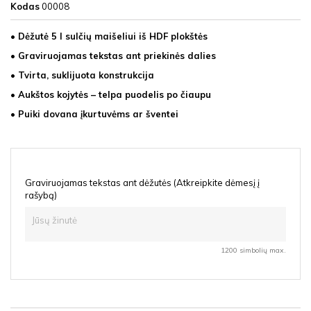
Kodas
00008
• Dėžutė 5 l sulčių maišeliui iš HDF plokštės
• Graviruojamas tekstas ant priekinės dalies
• Tvirta, suklijuota konstrukcija
• Aukštos kojytės – telpa puodelis po čiaupu
• Puiki dovana įkurtuvėms ar šventei
Graviruojamas tekstas ant dėžutės (Atkreipkite dėmesį į
rašybą)
1200 simbolių max.