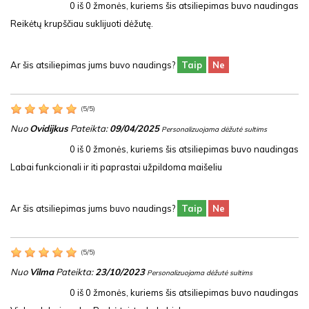
0
iš
0
žmonės, kuriems šis atsiliepimas buvo naudingas
Reikėtų krupščiau suklijuoti dėžutę.
Ar šis atsiliepimas jums buvo naudings?
Taip
Ne
(
5
/
5
)
Nuo
Ovidijkus
Pateikta:
09/04/2025
Personalizuojama dėžutė sultims
0
iš
0
žmonės, kuriems šis atsiliepimas buvo naudingas
Labai funkcionali ir iti paprastai užpildoma maišeliu
Ar šis atsiliepimas jums buvo naudings?
Taip
Ne
(
5
/
5
)
Nuo
Vilma
Pateikta:
23/10/2023
Personalizuojama dėžutė sultims
0
iš
0
žmonės, kuriems šis atsiliepimas buvo naudingas