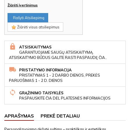
Žiūrėti įvertinimus
Rašyti Atsiliepimą
Žiūrėti visus atsiliepimus
ATSISKAITYMAS
GARANTUOJAME SAUGŲ ATSISKAITYMĄ.
ATSISKAITYMO BŪDUS GALITE RASTI PASPAUDĘ ČIA..
PRISTATYMO INFORMACIJA
PRISTATYMAS 1 - 2 DARBO DIENOS, PREKĖS
PARUOŠIMAS 1 - 2 D. DIENOS
GRĄŽINIMO TAISYKLĖS
PASPAUSKITE ČIA DĖL PLATESNĖS INFORMACIJOS
APRAŠYMAS
PREKĖ DETALIAU
Personalizuojama dėžutė sultims – praktiškas ir estetiškas