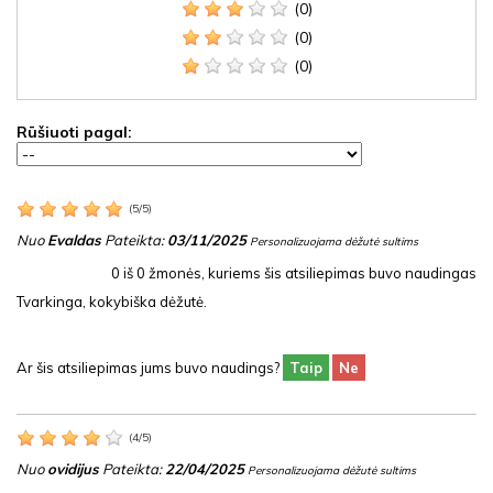
(0)
(0)
(0)
Rūšiuoti pagal:
(
5
/
5
)
Nuo
Evaldas
Pateikta:
03/11/2025
Personalizuojama dėžutė sultims
0
iš
0
žmonės, kuriems šis atsiliepimas buvo naudingas
Tvarkinga, kokybiška dėžutė.
Ar šis atsiliepimas jums buvo naudings?
Taip
Ne
(
4
/
5
)
Nuo
ovidijus
Pateikta:
22/04/2025
Personalizuojama dėžutė sultims