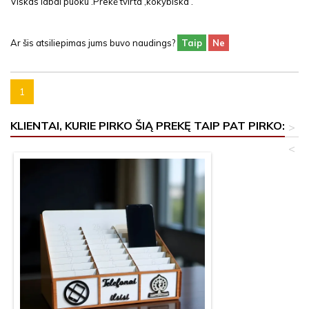
Viskas labai puoku .Prekė tvirta ,kokybiska .
Ar šis atsiliepimas jums buvo naudings?
Taip
Ne
1
KLIENTAI, KURIE PIRKO ŠIĄ PREKĘ TAIP PAT PIRKO:
>
<