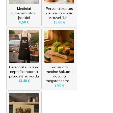
Mediniai
Personalizuotas
graviruoti stalo
sieninis laikrodis
įrankiai
virtuvei "Ke...
0,50 €
15,80 €
Personalizuojama
Graviruota
neperšlampama
medinė šakutė –
prijuostė su vardu
dovana
mėgstantiems ...
13,40 €
2,50 €