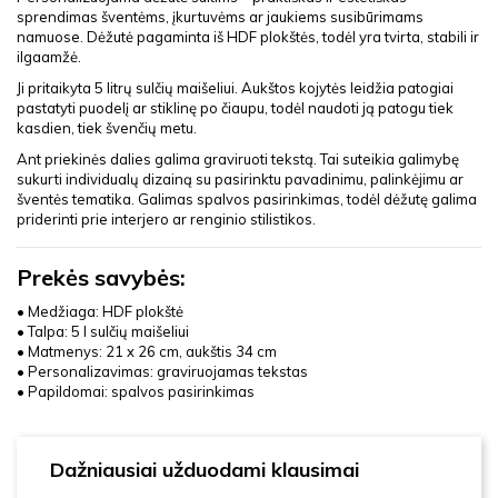
sprendimas šventėms, įkurtuvėms ar jaukiems susibūrimams
namuose. Dėžutė pagaminta iš HDF plokštės, todėl yra tvirta, stabili ir
ilgaamžė.
Ji pritaikyta 5 litrų sulčių maišeliui. Aukštos kojytės leidžia patogiai
pastatyti puodelį ar stiklinę po čiaupu, todėl naudoti ją patogu tiek
kasdien, tiek švenčių metu.
Ant priekinės dalies galima graviruoti tekstą. Tai suteikia galimybę
sukurti individualų dizainą su pasirinktu pavadinimu, palinkėjimu ar
šventės tematika. Galimas spalvos pasirinkimas, todėl dėžutę galima
priderinti prie interjero ar renginio stilistikos.
Prekės savybės:
• Medžiaga: HDF plokštė
• Talpa: 5 l sulčių maišeliui
• Matmenys: 21 x 26 cm, aukštis 34 cm
• Personalizavimas: graviruojamas tekstas
• Papildomai: spalvos pasirinkimas
Dažniausiai užduodami klausimai