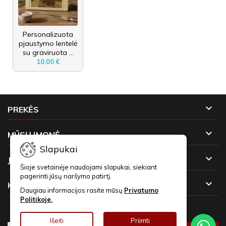
Personalizuota
pjaustymo lentelė
su graviruota ...
10,00 €

PREKĖS

MŪSŲ ĮMONĖ
Slapukai

JŪSŲ PASKYRA
Šioje svetainėje naudojami slapukai, siekiant
pagerinti jūsų naršymo patirtį.

KONTAKTAI
Daugiau informacijos rasite mūsų
Privatumo
Politikoje.
NAUJIENLAIŠKIAI
Išeiti
Priimti