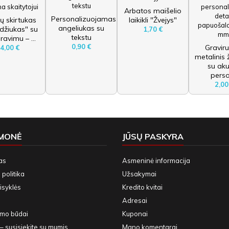
Arbatos maišelio
Personalizuojamas
ų skirtukas
laikikli "Žvejys"
angeliukas su
džiukas" su
1,70 €
tekstu
ravimu – ...
0,90 €
Gravir
4,00 €
metalinis
su aku
perso
2,00
ĮMONĖ
JŪSŲ PASKYRA
as
Asmeninė informacija
politika
Užsakymai
isyklės
Kredito kvitai
Adresai
ymo būdai
Kuponai
– susisiekite su mumis
Mano komentarai