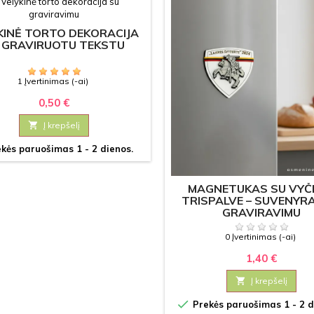
KINĖ TORTO DEKORACIJA
 GRAVIRUOTU TEKSTU
1 Įvertinimas (-ai)
0,50 €

Į krepšelį
kės paruošimas 1 - 2 dienos.
MAGNETUKAS SU VYČI
TRISPALVE – SUVENYR
GRAVIRAVIMU
0 Įvertinimas (-ai)
1,40 €

Į krepšelį

Prekės paruošimas 1 - 2 d