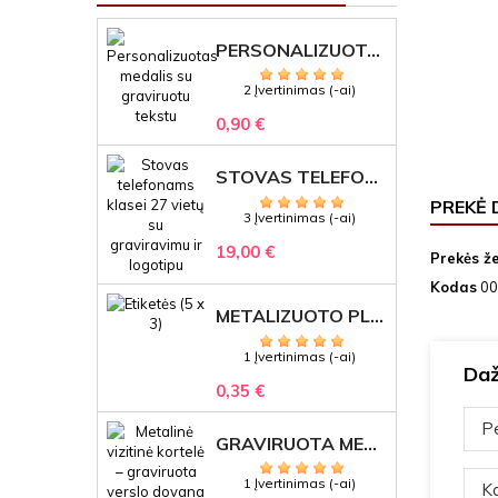
PERSONALIZUOTAS MEDALIS "1" SU GRAVIRUOTU TEKSTU
2 Įvertinimas (-ai)
0,90 €
STOVAS TELEFONAMS KLASEI (27 VIETOS) – GRAVIRUOJAMAS ORGANIZATORIUS
PREKĖ 
3 Įvertinimas (-ai)
19,00 €
Prekės ž
Kodas
00
METALIZUOTO PLASTIKO ETIKETĖS SU GRAVIRUOTU TEKSTU -LOGOTIPU
1 Įvertinimas (-ai)
Daž
0,35 €
Pe
GRAVIRUOTA METALINĖ VIZITINĖ KORTELĖ SU LOGOTIPU – REPREZENTACINĖ VERSLO DOVANA
1 Įvertinimas (-ai)
Ka