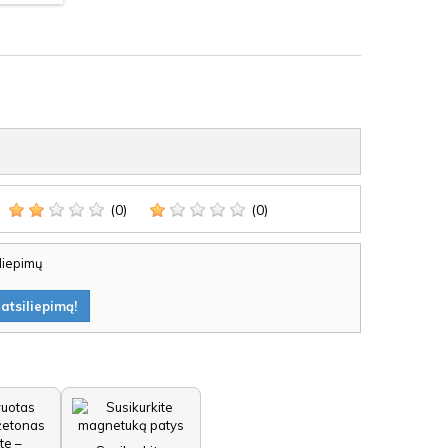
(0)
(0)
iliepimų
atsiliepimą!