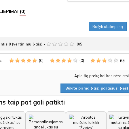
LIEPIMAI
(0)
Rašyti atsiliepimą
ntis
0
Įvertinimu (-ais)
-
0
/
5
(0)
(0)
(0)
s:
Apie šią prekę kol kas nėra ats
Būkite pirma (-as) parašiusi (-ęs) 
s taip pat gali patikti