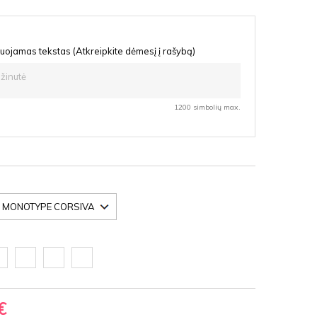
uojamas tekstas (Atkreipkite dėmesį į rašybą)
1200 simbolių max.
oda
Ąžuolas
Vyšnia
Nedažyta
F
latte
HDF
fanera
HDF
€