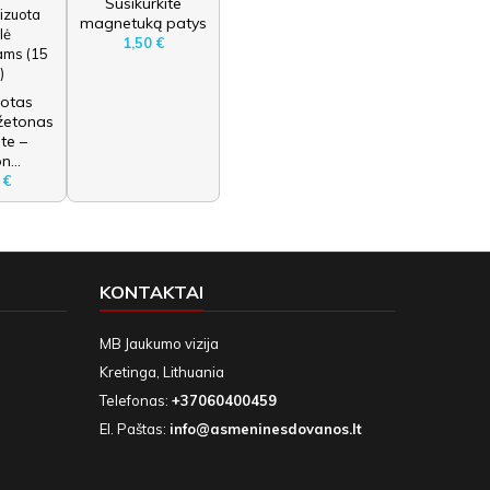
Susikurkite
magnetuką patys
1,50 €
uotas
 žetonas
te –
n...
 €
KONTAKTAI
MB Jaukumo vizija
Kretinga, Lithuania
Telefonas:
+37060400459
El. Paštas:
info@asmeninesdovanos.lt