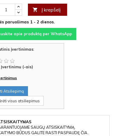
Į krepšelį

s paruošimas 1 - 2 dienos.
auskite apie produktą per WhatsApp
tinis įvertinimas
:
Įvertinimu (-ais)
įvertinimus
i Atsiliepimą
rėti visus atsiliepimus
ATSISKAITYMAS
GARANTUOJAME SAUGŲ ATSISKAITYMĄ.
KAITYMO BŪDUS GALITE RASTI PASPAUDĘ ČIA..