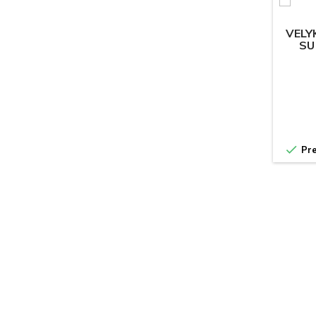
VELY
SU

Pre