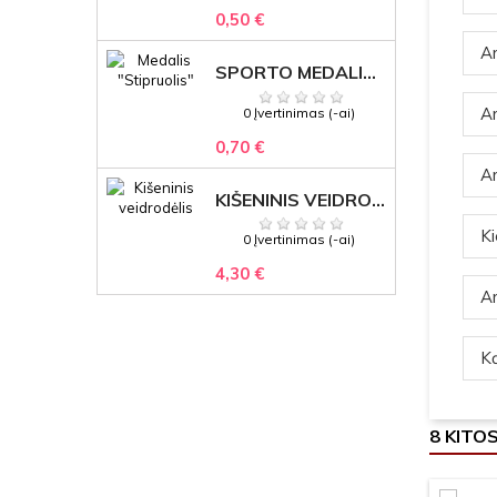
0,50 €
Ar
SPORTO MEDALIS "STIPRUOLIS" SU GRAVIRUOTU TEKSTU
Ar
0 Įvertinimas (-ai)
0,70 €
Ar
KIŠENINIS VEIDRODĖLIS
Ki
0 Įvertinimas (-ai)
4,30 €
Ar
Ką
8 KITO