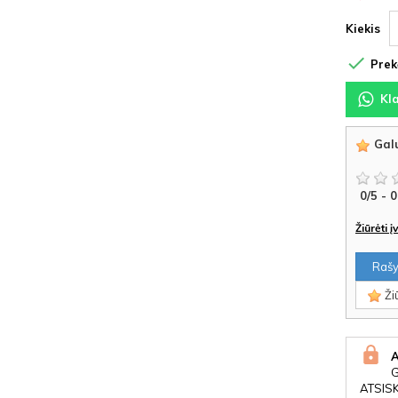
Kiekis

Prekė
Kl
Galu
0
/
5
-
0
Žiūrėti 
Rašyt
Žiū
ATSIS