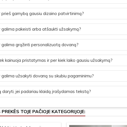
 prieš gamybą gausiu dizaino patvirtinimą?
 galima pakeisti arba atšaukti užsakymą?
 galima grąžinti personalizuotą dovaną?
ek kainuoja pristatymas ir per kiek laiko gausiu užsakymą?
 galima užsakyti dovaną su skubiu pagaminimu?
 daryti, jei padariau klaidą įrašydamas tekstą?
S PREKĖS TOJE PAČIOJE KATEGORIJOJE: