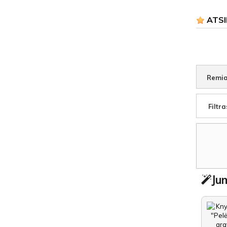
ATSI
Remia
Filtra
Jum