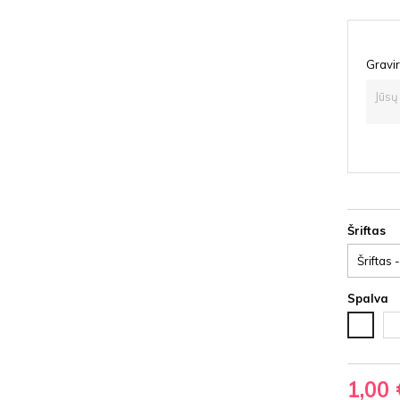
Gravir
Šriftas
Spalva
Ju
Balta
HD
HDF
1,00 