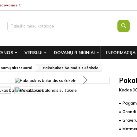
dovanos.lt
Paie
VANOS
VERSLUI
DOVANŲ RINKINIAI
INFORMACIJA
i namų aksesuarai
Pakabukas balandis su šakele
Pakab
Kodas
0
• Pagami
• Grandi
• Gravir
• Matmen