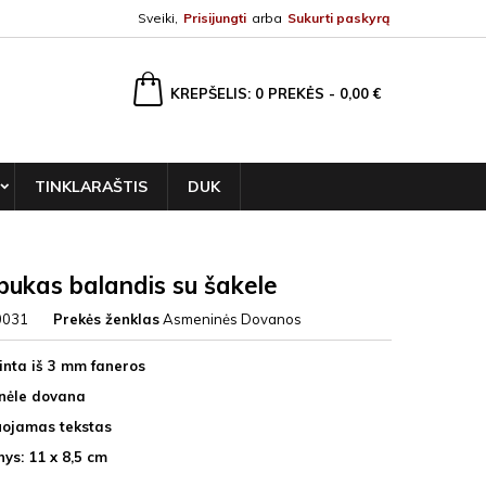
Sveiki,
Prisijungti
arba
Sukurti paskyrą
ška
KREPŠELIS
0
PREKĖS -
0,00 €
TINKLARAŠTIS
DUK
ukas balandis su šakele
0031
Prekės ženklas
Asmeninės Dovanos
nta iš 3 mm faneros
nėle dovana
uojamas tekstas
ys: 11 x 8,5 cm