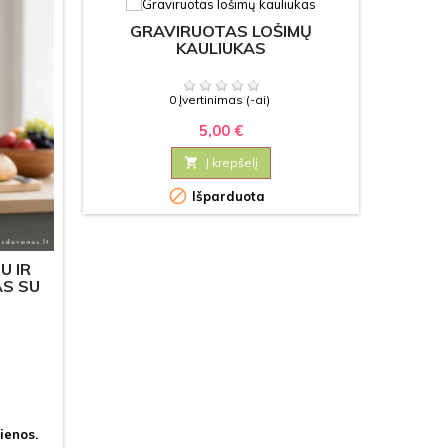
GRAVIRUOTAS LOŠIMŲ
PAK
KAULIUKAS
0 Įvertinimas (-ai)
5,00 €

Į krepšelį

Išparduota

Prek
U IR
AS SU
ienos.