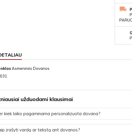
P
PARUOŠ
P
DETALIAU
enklas
Asmeninės Dovanos
031
niausiai užduodami klausimai
r kiek laiko pagaminama personalizuota dovana?
ip įrašyti vardą ar tekstą ant dovanos?