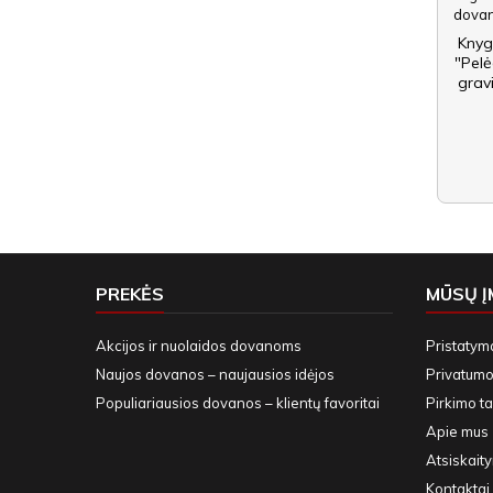
Knyg
"Pelė
gravi
PREKĖS
MŪSŲ 
Akcijos ir nuolaidos dovanoms
Pristatym
Naujos dovanos – naujausios idėjos
Privatumo 
Populiariausios dovanos – klientų favoritai
Pirkimo ta
Apie mus
Atsiskait
Kontaktai 