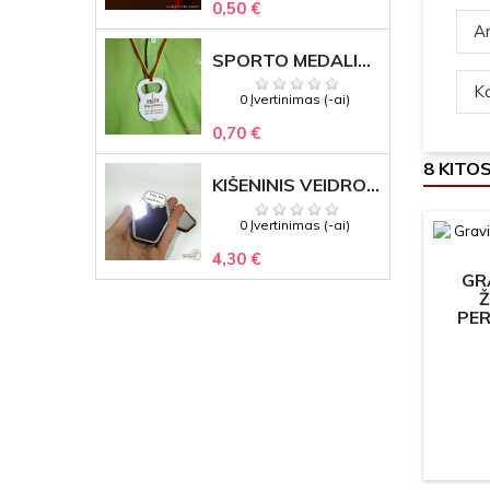
0,50 €
Ar
SPORTO MEDALIS "STIPRUOLIS" SU GRAVIRUOTU TEKSTU
Ką
0 Įvertinimas (-ai)
0,70 €
8 KITO
KIŠENINIS VEIDRODĖLIS
0 Įvertinimas (-ai)
4,30 €
GR
Ž
PE
P