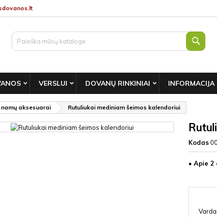
dovanos.lt
Paie
VANOS
VERSLUI
DOVANŲ RINKINIAI
INFORMACIJA
i namų aksesuarai
Rutuliukai mediniam šeimos kalendoriui
Rutul
Kodas
0
• Apie 2
Vardai