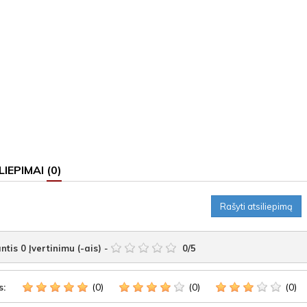
LIEPIMAI
(0)
Rašyti atsiliepimą
ntis
0
Įvertinimu (-ais)
-
0
/
5
(0)
(0)
(0)
s: