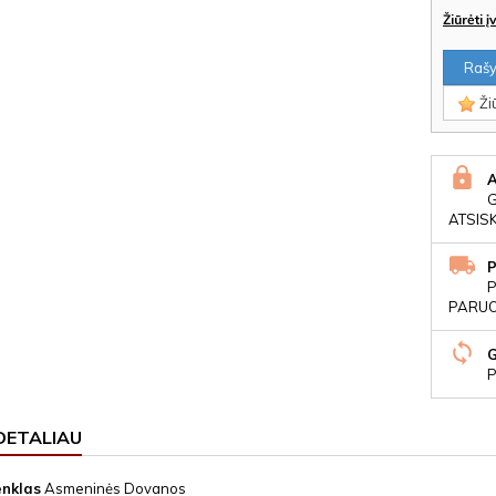
Žiūrėti 
Rašyt
Žiū
ATSIS
P
PARUOŠ
P
DETALIAU
enklas
Asmeninės Dovanos