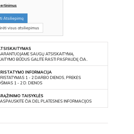
įvertinimus
i Atsiliepimą
rėti visus atsiliepimus
ATSISKAITYMAS
GARANTUOJAME SAUGŲ ATSISKAITYMĄ.
KAITYMO BŪDUS GALITE RASTI PASPAUDĘ ČIA..
PRISTATYMO INFORMACIJA
RISTATYMAS 1 - 2 DARBO DIENOS, PREKĖS
IMAS 1 - 2 D. DIENOS
GRĄŽINIMO TAISYKLĖS
ASPAUSKITE ČIA DĖL PLATESNĖS INFORMACIJOS