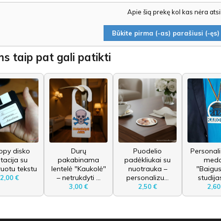
Apie šią prekę kol kas nėra ats
Būkite pirma (-as) parašiusi (-ęs) 
s taip pat gali patikti
ppy disko
Durų
Puodelio
Personal
itacija su
pakabinama
padėkliukai su
meda
ruotu tekstu
lentelė "Kaukolė"
nuotrauka –
"Baigu
– netrukdyti ...
personalizu...
studijas
2,00 €
3,00 €
2,50 €
2,60