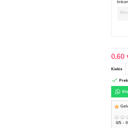
tinkam
0,60 
Kiekis

Prekė
Kl
Galu
0
/
5
-
0