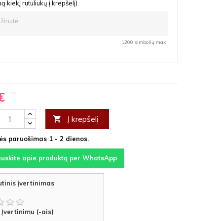
ą kiekį rutuliukų į krepšelį).
1200 simbolių max.
€
Į krepšelį

s paruošimas 1 - 2 dienos.
auskite apie produktą per WhatsApp
tinis įvertinimas
:
Įvertinimu (-ais)