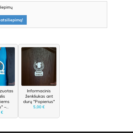
iliepimų
atsiliepimą!
izuotas
Informacinis
lis
ženkliukas ant
siems
durų "Popierius"
" –...
5,00 €
 €