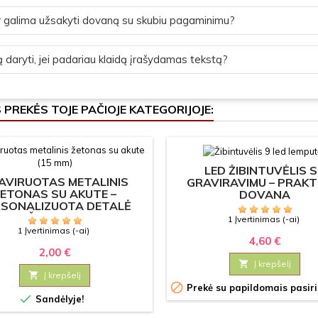
 galima užsakyti dovaną su skubiu pagaminimu?
 daryti, jei padariau klaidą įrašydamas tekstą?
S PREKĖS TOJE PAČIOJE KATEGORIJOJE:
LED ŽIBINTUVĖLIS 
AVIRUOTAS METALINIS
GRAVIRAVIMU – PRAKT
ETONAS SU AKUTE –
DOVANA
RSONALIZUOTA DETALĖ
APUOŠALAMS (15 MM)
1 Įvertinimas (-ai)
1 Įvertinimas (-ai)
4,60 €
2,00 €

Į krepšelį

Į krepšelį

Prekė su papildomais pasir

Sandėlyje!