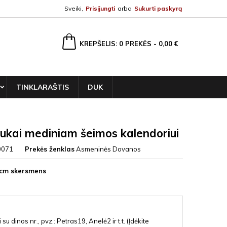
Sveiki,
Prisijungti
arba
Sukurti paskyrą
ška
KREPŠELIS
0
PREKĖS -
0,00 €
TINKLARAŠTIS
DUK
iukai mediniam šeimos kalendoriui
0071
Prekės ženklas
Asmeninės Dovanos
 cm skersmens
 su dinos nr., pvz.: Petras19, Anelė2 ir t.t. (Įdėkite