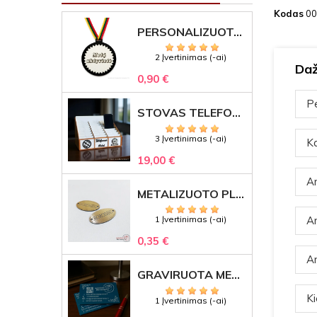
Kodas
00
PERSONALIZUOTAS MEDALIS "1" SU GRAVIRUOTU TEKSTU
2 Įvertinimas (-ai)
Daž
0,90 €
Pe
STOVAS TELEFONAMS KLASEI (27 VIETOS) – GRAVIRUOJAMAS ORGANIZATORIUS
3 Įvertinimas (-ai)
Ka
19,00 €
Ar
METALIZUOTO PLASTIKO ETIKETĖS SU GRAVIRUOTU TEKSTU -LOGOTIPU
1 Įvertinimas (-ai)
Ar
0,35 €
Ar
GRAVIRUOTA METALINĖ VIZITINĖ KORTELĖ SU LOGOTIPU – REPREZENTACINĖ VERSLO DOVANA
Ki
1 Įvertinimas (-ai)