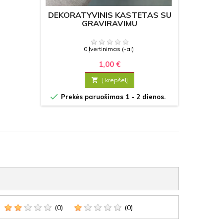
DEKORATYVINIS KASTETAS SU
GRAVIRAVIMU
0 Įvertinimas (-ai)
1,00 €

Į krepšelį

Prekės paruošimas 1 - 2 dienos.
(0)
(0)