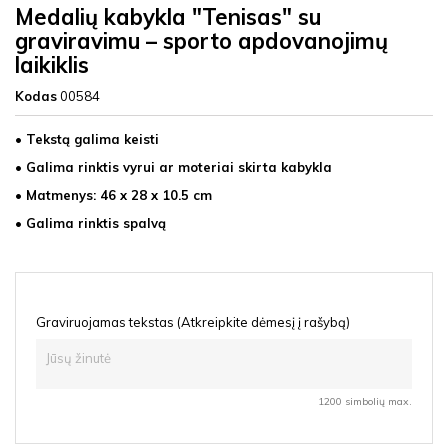
Medalių kabykla "Tenisas" su
graviravimu – sporto apdovanojimų
laikiklis
Kodas
00584
• Tekstą galima keisti
• Galima rinktis vyrui ar moteriai skirta kabykla
• Matmenys: 46 x 28 x 10.5 cm
• Galima rinktis spalvą
Graviruojamas tekstas (Atkreipkite dėmesį į rašybą)
1200 simbolių max.