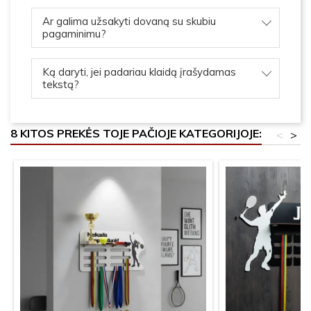
Ar galima užsakyti dovaną su skubiu
pagaminimu?
Ką daryti, jei padariau klaidą įrašydamas
tekstą?
8 KITOS PREKĖS TOJE PAČIOJE KATEGORIJOJE:
<
>