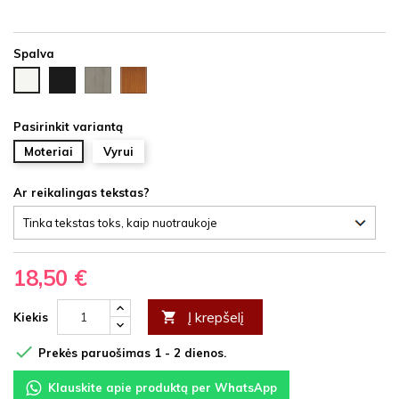
Spalva
Juoda
Ąžuolas
Vyšnia
Balta
HDF
latte
HDF
HDF
HDF
Pasirinkit variantą
Moteriai
Vyrui
Ar reikalingas tekstas?
18,50 €
Į krepšelį

Kiekis

Prekės paruošimas 1 - 2 dienos.
Klauskite apie produktą per WhatsApp