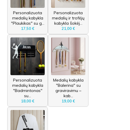
Personalizuota
Personalizuota
medalių kabykla
medalių ir trofėjų
"Plaukikas" su g...
kabykla šokėj...
17,50 €
21,00 €
Personalizuota
Medalių kabykla
medalių kabykla
"Balerina" su
"Badmintonas"
graviravimu –
su...
kab...
18,00 €
19,00 €