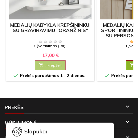
MEDALIŲ KABYKLA KREPŠININKUI
MEDALIŲ KAB
SU GRAVIRAVIMU "ORANŽINIS"
SPORTININKUI
- SU PERSON
0 Įvertinimas (-ai)
1 Įvert
17,00 €
22

Į krepšelį



Prekės paruošimas 1 - 2 dienos.
Prekės paruoš

PREKĖS

MŪSŲ ĮMONĖ
Slapukai
