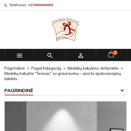
Telefonas:
+37060400459
0



Pagrindinis
Pagal Kategoriją
Medalių kabyklos, lentynėlės
Medalių kabykla "Tenisas" su graviravimu – sporto apdovanojimų
laikiklis
PAGRINDINĖ