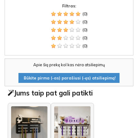
Filtras:
(0)
(0)
(0)
(0)
(0)
Apie šią prekę kol kas nėra atsiliepimų
Būkite pirma (-as) parašiusi (-ęs) atsiliepimą!
Jums taip pat gali patikti