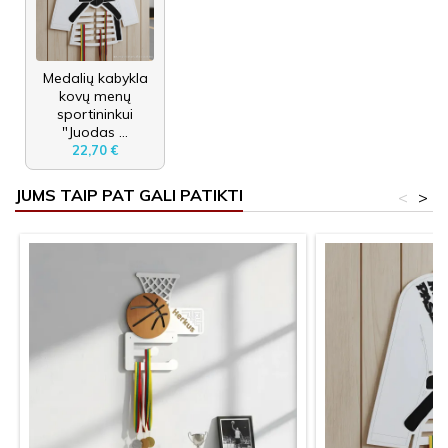
Medalių kabykla
kovų menų
sportininkui
"Juodas ...
22,70 €
JUMS TAIP PAT GALI PATIKTI
<
>