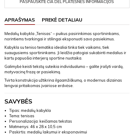
PASPAUSKITE ČIA DĖL PLATESNĖS INFORMACIJOS
APRAŠYMAS
PREKĖ DETALIAU
Medalių kabykla „Tenisas“ – puikus pasirinkimas sportininkams,
norintiems tvarkingai ir stilingai eksponuoti savo pasiekimus.
Kabykla su teniso tematika idealiai tinka tiek vaikams, tiek
suaugusiems sportininkams. Ji leidžia patogiai sukabinti medalius ir
kartu papuošia interjerą sportine nuotaika.
Galimybė keisti tekstą suteikia individualumo – galite įrašyti vardą,
motyvacinę frazę ar pasiekimą.
Tvirta konstrukcija užtikrina ilgaamžiškumą, o modernus dizainas
lengvai pritaikomas įvairiose erdvėse.
SAVYBĖS
Tipas: medalių kabykla
Tema: tenisas
Personalizacija: keičiamas tekstas
Matmenys: 46 x 28 x 10,5 cm
Paskirtis: medalių laikymui ir eksponavimui