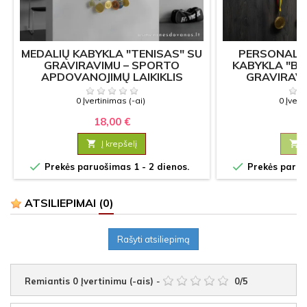
MEDALIŲ KABYKLA "TENISAS" SU
PERSONALI
GRAVIRAVIMU – SPORTO
KABYKLA "B
APDOVANOJIMŲ LAIKIKLIS
GRAVIRAV
SPOR
0 Įvertinimas (-ai)
0 Įvert
18,00 €
18

Į krepšelį



Prekės paruošimas 1 - 2 dienos.
Prekės paruoš
ATSILIEPIMAI
(0)
Rašyti atsiliepimą
Remiantis
0
Įvertinimu (-ais)
-
0
/
5