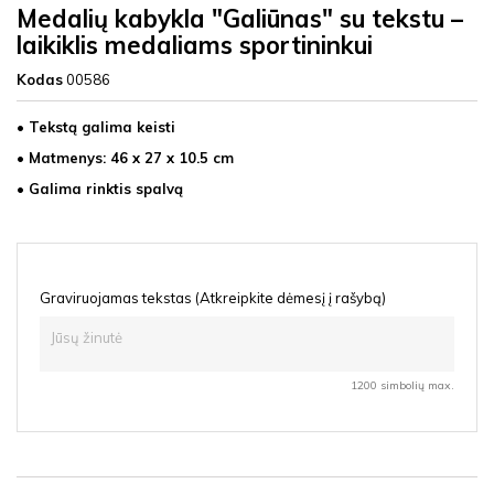
Medalių kabykla "Galiūnas" su tekstu –
laikiklis medaliams sportininkui
Kodas
00586
• Tekstą galima keisti
• Matmenys: 46 x 27 x 10.5 cm
• Galima rinktis spalvą
Graviruojamas tekstas (Atkreipkite dėmesį į rašybą)
1200 simbolių max.