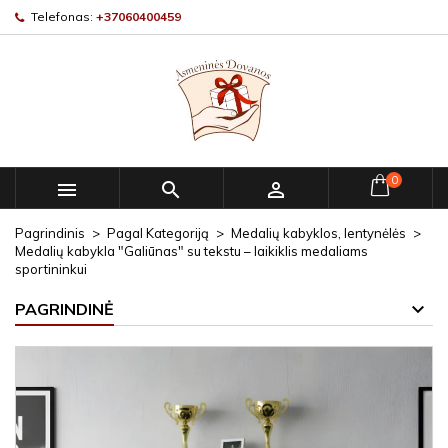
Telefonas:
+37060400459
0



Pagrindinis
Pagal Kategoriją
Medalių kabyklos, lentynėlės
Medalių kabykla "Galiūnas" su tekstu – laikiklis medaliams
sportininkui
PAGRINDINĖ