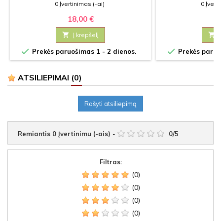
0 Įvertinimas (-ai)
0 Įvert
18,00 €
21

Į krepšelį



Prekės paruošimas 1 - 2 dienos.
Prekės paruoš
ATSILIEPIMAI
(0)
Rašyti atsiliepimą
Remiantis
0
Įvertinimu (-ais)
-
0
/
5
Filtras:
(0)
(0)
(0)
(0)