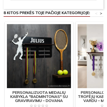
8 KITOS PREKĖS TOJE PAČIOJE KATEGORIJOJE:
<
>
PERSONALIZUOTA MEDALIŲ
PERSONALIZU
KABYKLA "BADMINTONAS" SU
TROFĖJŲ KABY
GRAVIRAVIMU – DOVANA
VARDU – MED
SPORTININKUI
S