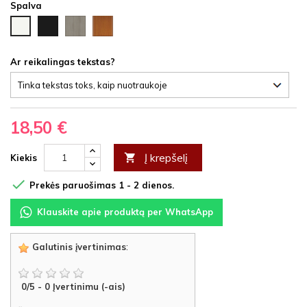
Spalva
Juoda
Ąžuolas
Vyšnia
Balta
HDF
latte
HDF
HDF
HDF
Ar reikalingas tekstas?
18,50 €
Į krepšelį

Kiekis

Prekės paruošimas 1 - 2 dienos.
Klauskite apie produktą per WhatsApp
Galutinis įvertinimas
:
0
/
5
-
0
Įvertinimu (-ais)