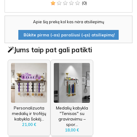
(0)
Apie šią prekę kol kas nėra atsiliepimų
Būkite pirma (-as) parašiusi (-ęs) atsiliepimą!
Jums taip pat gali patikti
Personalizuota
Medalių kabykla
medalių ir trofėjų
"Tenisas" su
kabykla šokėj...
graviravimu –
spor...
21,00 €
18,00 €