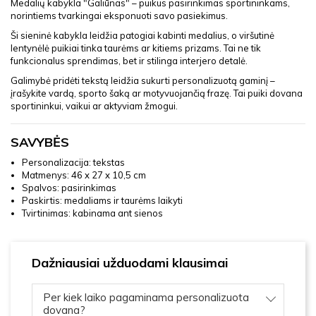
Medalių kabykla "Galiūnas" – puikus pasirinkimas sportininkams,
norintiems tvarkingai eksponuoti savo pasiekimus.
Ši sieninė kabykla leidžia patogiai kabinti medalius, o viršutinė
lentynėlė puikiai tinka taurėms ar kitiems prizams. Tai ne tik
funkcionalus sprendimas, bet ir stilinga interjero detalė.
Galimybė pridėti tekstą leidžia sukurti personalizuotą gaminį –
įrašykite vardą, sporto šaką ar motyvuojančią frazę. Tai puiki dovana
sportininkui, vaikui ar aktyviam žmogui.
SAVYBĖS
Personalizacija: tekstas
Matmenys: 46 x 27 x 10,5 cm
Spalvos: pasirinkimas
Paskirtis: medaliams ir taurėms laikyti
Tvirtinimas: kabinama ant sienos
Dažniausiai užduodami klausimai
Per kiek laiko pagaminama personalizuota
dovana?