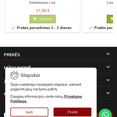
0 Įvertinimas (-ai)
1 Įvert
17,00 €
22

Į krepšelį



Prekės paruošimas 1 - 2 dienos.
Prekės paruoš

PREKĖS

MŪSŲ ĮMONĖ
Slapukai

JŪSŲ PASKYRA
Šioje svetainėje naudojami slapukai, siekiant
pagerinti jūsų naršymo patirtį.

KONTAKTAI
Daugiau informacijos rasite mūsų
Privatumo
Politikoje.
NAUJIENLAIŠKIAI
Išeiti
Priimti