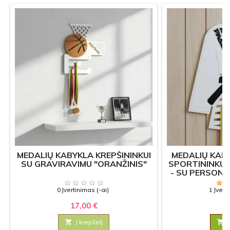
MEDALIŲ KABYKLA KREPŠININKUI
MEDALIŲ KAB
SU GRAVIRAVIMU "ORANŽINIS"
SPORTININKUI
- SU PERSON
0 Įvertinimas (-ai)
1 Įvert
17,00 €
22

Į krepšelį
