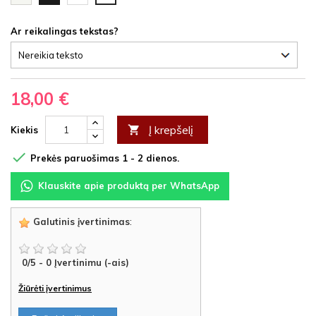
HDF
HDF
latte
HDF
HDF
Ar reikalingas tekstas?
18,00 €
Į krepšelį

Kiekis

Prekės paruošimas 1 - 2 dienos.
Klauskite apie produktą per WhatsApp
Galutinis įvertinimas
:
0
/
5
-
0
Įvertinimu (-ais)
Žiūrėti įvertinimus