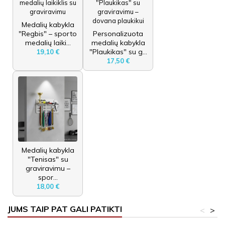
Medalių kabykla
"Regbis" – sporto
Personalizuota
medalių laiki...
medalių kabykla
"Plaukikas" su g...
19,10 €
17,50 €
Medalių kabykla
"Tenisas" su
graviravimu –
spor...
18,00 €
JUMS TAIP PAT GALI PATIKTI
<
>