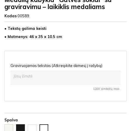
graviravimu – laikiklis medaliams
Kodas
00589
• Tekstą galima keisti
• Matmenys: 46 x 35 x 10.5 cm
Graviruojamas tekstas (Atkreipkite dėmesį į rašybą)
1200 simbolių max.
Spalva
Balta
Juoda
Ąžuolas
Vyšnia