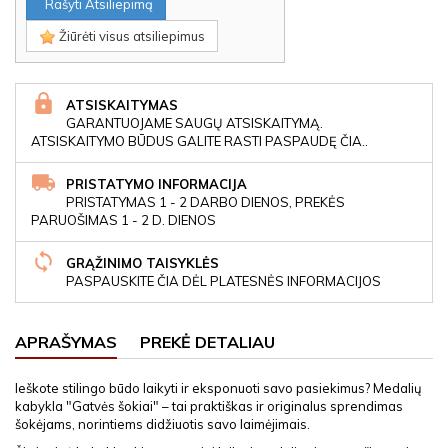
Rašyti Atsiliepimą
Žiūrėti visus atsiliepimus
ATSISKAITYMAS
GARANTUOJAME SAUGŲ ATSISKAITYMĄ.
ATSISKAITYMO BŪDUS GALITE RASTI PASPAUDĘ ČIA..
PRISTATYMO INFORMACIJA
PRISTATYMAS 1 - 2 DARBO DIENOS, PREKĖS
PARUOŠIMAS 1 - 2 D. DIENOS
GRĄŽINIMO TAISYKLĖS
PASPAUSKITE ČIA DĖL PLATESNĖS INFORMACIJOS
APRAŠYMAS
PREKĖ DETALIAU
Ieškote stilingo būdo laikyti ir eksponuoti savo pasiekimus? Medalių
kabykla "Gatvės šokiai" – tai praktiškas ir originalus sprendimas
šokėjams, norintiems didžiuotis savo laimėjimais.