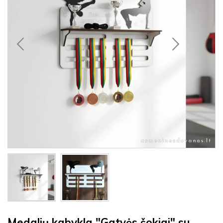
Medalių kabykla "Gatvės šokiai" su