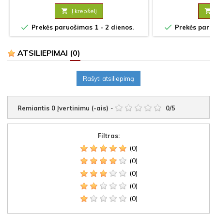

Į krepšelį



Prekės paruošimas 1 - 2 dienos.
Prekės paruoš
ATSILIEPIMAI
(0)
Rašyti atsiliepimą
Remiantis
0
Įvertinimu (-ais)
-
0
/
5
Filtras:
(0)
(0)
(0)
(0)
(0)