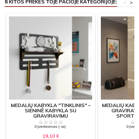
8 KITOS PREKĖS TOJE PAČIOJE KATEGORIJOJE:
<
>
MEDALIŲ KABYKLA "TINKLINIS" –
MEDALIŲ KABY
SIENINĖ KABYKLA SU
GRAVIRAVIM
GRAVIRAVIMU
SPORTO
0 Įvertinimas (-ai)
0 Įvert
19,10 €
19