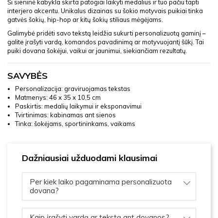
Ši sieninė kabykla skirta patogiai laikyti medalius ir tuo pačiu tapti
interjero akcentu. Unikalus dizainas su šokio motyvais puikiai tinka
gatvės šokių, hip-hop ar kitų šokių stiliaus mėgėjams.
Galimybė pridėti savo tekstą leidžia sukurti personalizuotą gaminį –
galite įrašyti vardą, komandos pavadinimą ar motyvuojantį šūkį. Tai
puiki dovana šokėjui, vaikui ar jaunimui, siekiančiam rezultatų.
SAVYBĖS
Personalizacija: graviruojamas tekstas
Matmenys: 46 x 35 x 10,5 cm
Paskirtis: medalių laikymui ir eksponavimui
Tvirtinimas: kabinamas ant sienos
Tinka: šokėjams, sportininkams, vaikams
Dažniausiai užduodami klausimai
Per kiek laiko pagaminama personalizuota
dovana?
Kaip įrašyti vardą ar tekstą ant dovanos?