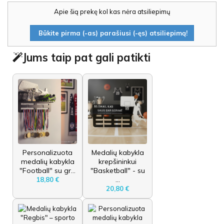
Apie šią prekę kol kas nėra atsiliepimų
Būkite pirma (-as) parašiusi (-ęs) atsiliepimą!
Jums taip pat gali patikti
Personalizuota
Medalių kabykla
medalių kabykla
krepšininkui
"Football" su gr...
"Basketball" - su
...
18,80 €
20,80 €